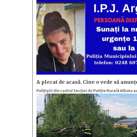
A plecat de acasă. Cine o vede să anunț
Polițiștii din cadrul Secției de Poliție Rurală Albota a