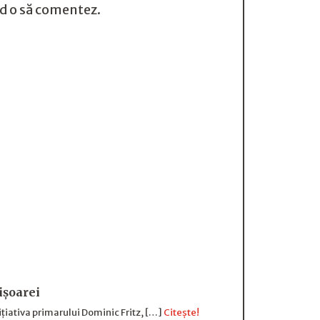
nd o să comentez.
ișoarei
țiativa primarului Dominic Fritz, […]
Citește!