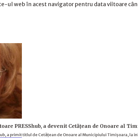
te-ul web în acest navigator pentru data viitoare câ
toare PRESShub, a devenit Cetățean de Onoare al Tim
 a primit titlul de Cetățean de Onoare al Municipiului Timișoara, la ini