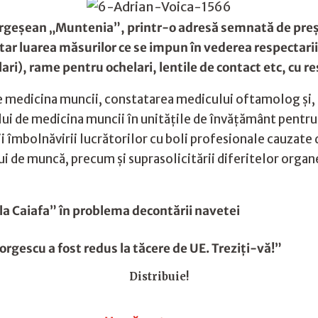
geșean „Muntenia”, printr-o adresă semnată de președi
tar luarea măsurilor ce se impun în vederea respectarii
lari), rame pentru ochelari, lentile de contact etc, cu r
e medicina muncii, constatarea medicului oftamolog și, l
lui de medicina muncii în unitățile de învățământ pentru 
i îmbolnăvirii lucrătorilor cu boli profesionale cauzate d
lui de muncă, precum și suprasolicitării diferitelor organ
 la Caiafa” în problema decontării navetei
rgescu a fost redus la tăcere de UE. Treziți-vă!”
Distribuie!