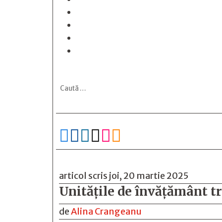






articol scris joi, 20 martie 2025
Unităţile de învăţământ tr
de
Alina Crangeanu