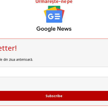
Urmărește-ne pe
tter!
le din ziua anterioară.
Subscribe