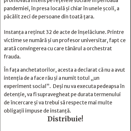
promovată intens pe rețelele sociale în perioada
pandemiei, în presa locală și chiar în unele școli, a
păcălit zeci de persoane din toată țara.
Instanța a reținut 32 de acte de înșelăciune. Printre
victime se numără și un profesor universitar, fapt ce
arată convingerea cu care tânărul a orchestrat
frauda.
În fața anchetatorilor, acesta a declarat că nu a avut
intenția de a face rău și a numit totul „un
experiment social”. Deși nu va executa pedeapsa în
detenție, va fi supravegheat pe durata termenului
de încercare și va trebui să respecte mai multe
obligații impuse de instanță.
Distribuie!






