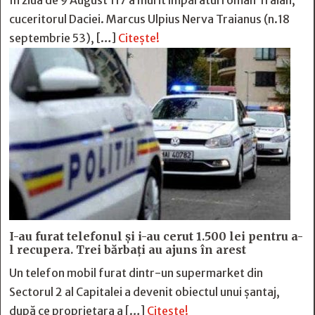
În ziua de 9 August 117 a murit împăratul roman Traian,
cuceritorul Daciei. Marcus Ulpius Nerva Traianus (n.18
septembrie 53), […]
Citește!
I-au furat telefonul și i-au cerut 1.500 lei pentru a-
l recupera. Trei bărbați au ajuns în arest
Un telefon mobil furat dintr-un supermarket din
Sectorul 2 al Capitalei a devenit obiectul unui șantaj,
după ce proprietara a […]
Citește!