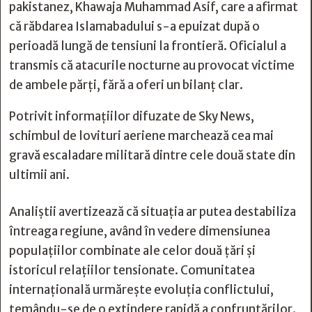
pakistanez, Khawaja Muhammad Asif, care a afirmat
că răbdarea Islamabadului s-a epuizat după o
perioadă lungă de tensiuni la frontieră. Oficialul a
transmis că atacurile nocturne au provocat victime
de ambele părți, fără a oferi un bilanț clar.
Potrivit informațiilor difuzate de Sky News,
schimbul de lovituri aeriene marchează cea mai
gravă escaladare militară dintre cele două state din
ultimii ani.
Analiștii avertizează că situația ar putea destabiliza
întreaga regiune, având în vedere dimensiunea
populațiilor combinate ale celor două țări și
istoricul relațiilor tensionate. Comunitatea
internațională urmărește evoluția conflictului,
temându-se de o extindere rapidă a confruntărilor.