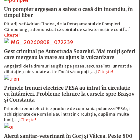
Un pompier argeșean a salvat o casă din incendiu, în
timpul liber
Plt. adj. șef Adrian Cîndea, de la Detașamentul de Pompieri
Câmpulung, a demonstrat că spiritul de salvator nu ține cont […]
Citește!
Gest criminal pe Autostrada Soarelui. Mai mulți șoferi
care mergeau la mare au ajuns la vulcanizare
Angajaţii de la drumuri au găsit pe şosea, ascunse într-un rost de
dilataţie, cuie sudate astfel încât să nu poţi […]
Citește!
Primele trenuri electrice PESA au intrat în circulație
cu întârzieri. Probleme tehnice la cursele spre Brașov
și Constanța
Primele trenuri electrice produse de compania poloneză PESA și
achiziționate de România au intrat în circulație, după mai multe
luni […]
Citește!
Alertă sanitar-veterinară în Gorj și Vâlcea. Peste 800