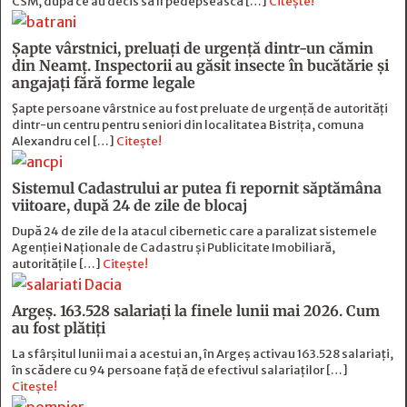
CSM, după ce au decis să îl pedepsească […]
Citește!
Șapte vârstnici, preluați de urgență dintr-un cămin
din Neamț. Inspectorii au găsit insecte în bucătărie și
angajați fără forme legale
Șapte persoane vârstnice au fost preluate de urgență de autorități
dintr-un centru pentru seniori din localitatea Bistrița, comuna
Alexandru cel […]
Citește!
Sistemul Cadastrului ar putea fi repornit săptămâna
viitoare, după 24 de zile de blocaj
După 24 de zile de la atacul cibernetic care a paralizat sistemele
Agenției Naționale de Cadastru și Publicitate Imobiliară,
autoritățile […]
Citește!
Argeș. 163.528 salariați la finele lunii mai 2026. Cum
au fost plătiți
La sfârșitul lunii mai a acestui an, în Argeş activau 163.528 salariați,
în scădere cu 94 persoane faţă de efectivul salariaţilor […]
Citește!