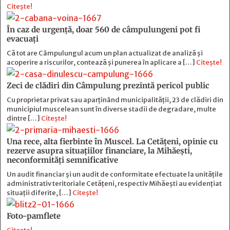
Citește!
În caz de urgență, doar 560 de câmpulungeni pot fi
evacuați
Că tot are Câmpulungul acum un plan actualizat de analiză și
acoperire a riscurilor, contează și punerea în aplicare a […]
Citește!
Zeci de clădiri din Câmpulung prezintă pericol public
Cu proprietar privat sau aparținând municipalității, 23 de clădiri din
municipiul muscelean sunt în diverse stadii de degradare, multe
dintre […]
Citește!
Una rece, alta fierbinte în Muscel. La Cetăţeni, opinie cu
rezerve asupra situaţiilor financiare, la Mihăeşti,
neconformităţi semnificative
Un audit financiar și un audit de conformitate efectuate la unitățile
administrativ teritoriale Cetățeni, respectiv Mihăești au evidențiat
situații diferite, […]
Citește!
Foto-pamflete