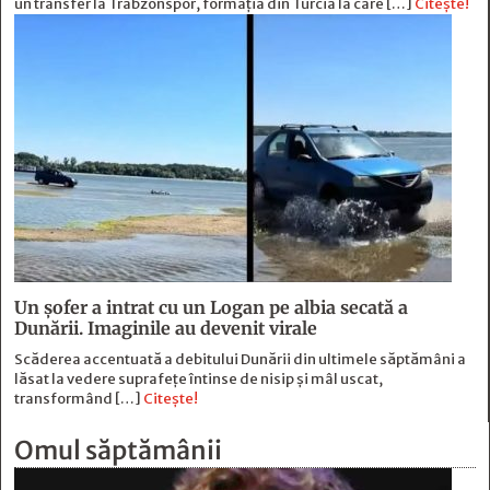
un transfer la Trabzonspor, formația din Turcia la care […]
Citește!
Un șofer a intrat cu un Logan pe albia secată a
Dunării. Imaginile au devenit virale
Scăderea accentuată a debitului Dunării din ultimele săptămâni a
lăsat la vedere suprafețe întinse de nisip și mâl uscat,
transformând […]
Citește!
Omul săptămânii