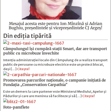
Mesajul acesta este pentru Ion Mînzînă şi Adrian
Bughiu, preşedintele şi vicepreşedintele CJ Argeş!
Din ediția tipărită
Câmpulungul îşi cumpără staţii Smart, dar are transport
public cu microbuze învechite
Intenția administrației locale din Câmpulung de a realiza transport
public de persoane cu microbuze electrice este un proiect blocat,
deși […]
Citește!
Promovarea parcurilor naționale, o campanie inițiată de
Fundația „Conservation Carpathia”
Este un demers la care partener este Ministerul Mediului, Apelor și
Pădurilor și care are menirea să faciliteze și să […]
Citește!
Foto-pamflete