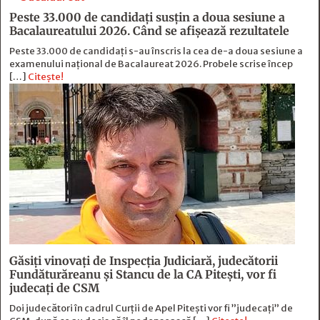
Peste 33.000 de candidați susțin a doua sesiune a
Bacalaureatului 2026. Când se afișează rezultatele
Peste 33.000 de candidați s-au înscris la cea de-a doua sesiune a
examenului național de Bacalaureat 2026. Probele scrise încep
[…]
Citește!
Găsiți vinovați de Inspecția Judiciară, judecătorii
Fundăturăreanu și Stancu de la CA Pitești, vor fi
judecați de CSM
Doi judecători în cadrul Curții de Apel Pitești vor fi ”judecați” de