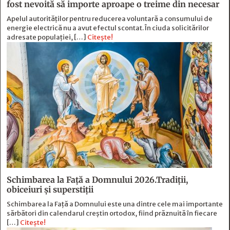
fost nevoită să importe aproape o treime din necesar
Apelul autorităților pentru reducerea voluntară a consumului de
energie electrică nu a avut efectul scontat. În ciuda solicitărilor
adresate populației, […]
Citește!
Schimbarea la Față a Domnului 2026.Tradiții,
obiceiuri și superstiții
Schimbarea la Față a Domnului este una dintre cele mai importante
sărbători din calendarul creștin ortodox, fiind prăznuită în fiecare
[…]
Citește!