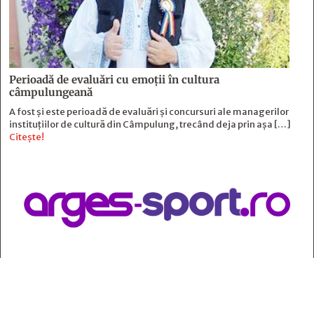
Perioadă de evaluări cu emoţii în cultura
câmpulungeană
A fost și este perioadă de evaluări și concursuri ale managerilor
instituțiilor de cultură din Câmpulung, trecând deja prin așa […]
Citește!
Contact
:
e-mail:
jurnaldearges@gmail.com
Tel: 0248.221.774; 0770.582.356