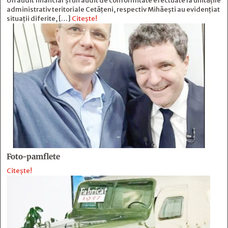
Un audit financiar și un audit de conformitate efectuate la unitățile
administrativ teritoriale Cetățeni, respectiv Mihăești au evidențiat
situații diferite, […]
Citește!
Foto-pamflete
Citește!