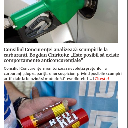
Consiliul Concurenței analizează scumpirile la
carburanți. Bogdan Chirițoiu: „Este posibil să existe
comportamente anticoncurențiale”
Consiliul Concurenței monitorizează evoluția prețurilor la
carburanți, după apariția unor suspiciuni privind posibile scumpiri
artificiale la benzină și motorină. Președintele […]
Citește!