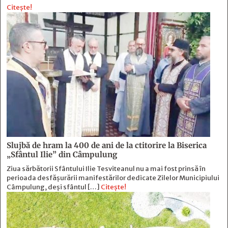
Citește!
Slujbă de hram la 400 de ani de la ctitorire la Biserica
„Sfântul Ilie” din Câmpulung
Ziua sărbătorii Sfântului Ilie Tesviteanul nu a mai fost prinsă în
perioada desfășurării manifestărilor dedicate Zilelor Municipiului
Câmpulung, deși sfântul […]
Citește!