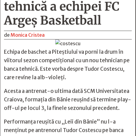
tehnică a echipei FC
Argeș Basketball
de
Monica Cristea
Echipa de baschet a Piteștiului va porni la drum în
viitorul sezon competițional cu un nou tehnician pe
banca tehnică. Este vorba despre Tudor Costescu,
care revine la alb-violeți.
Acesta a antrenat-o ultima dată SCM Universitatea
Craiova, formaţia din Bănie reușind să termine play-
off-ul pe locul 3, la finele sezonului precedent.
Performanţa reuşită cu „Leii din Bănie” nu l-a
menţinut pe antrenorul Tudor Costescu pe banca