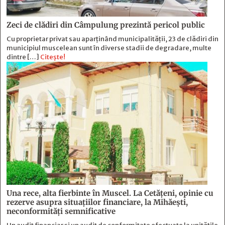
Zeci de clădiri din Câmpulung prezintă pericol public
Cu proprietar privat sau aparținând municipalității, 23 de clădiri din
municipiul muscelean sunt în diverse stadii de degradare, multe
dintre […]
Citește!
Una rece, alta fierbinte în Muscel. La Cetăţeni, opinie cu
rezerve asupra situaţiilor financiare, la Mihăeşti,
neconformităţi semnificative