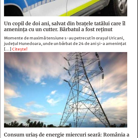
Un copil de doi ani, salvat din brațele tatălui care îl
amenința cu un cutter. Bărbatul a fost reținut
Momente de maximă tensiune s-au petrecut în orașul Uricani,
județul Hunedoara, unde un bărbat de 24 de ani și-a amenințat
[…]
Citește!
Consum uriaș de energie miercuri seară: România a