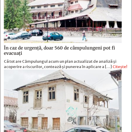
În caz de urgență, doar 560 de câmpulungeni pot fi
evacuați
Că tot are Câmpulungul acum un plan actualizat de analiză și
acoperire a riscurilor, contează și punerea în aplicare a […]
Citește!