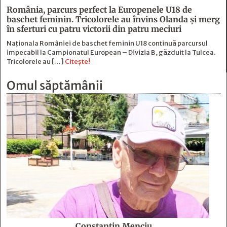
România, parcurs perfect la Europenele U18 de
baschet feminin. Tricolorele au învins Olanda și merg
în sferturi cu patru victorii din patru meciuri
Naționala României de baschet feminin U18 continuă parcursul
impecabil la Campionatul European – Divizia B, găzduit la Tulcea.
Tricolorele au […]
Citește!
Omul săptămânii
Constantin Menciu