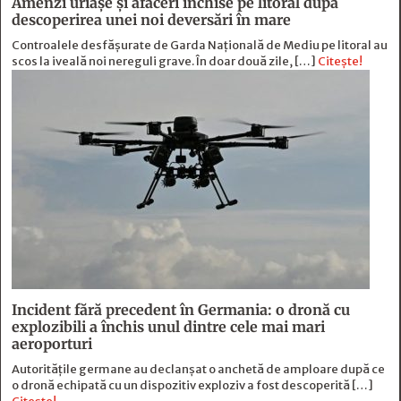
Amenzi uriașe și afaceri închise pe litoral după
descoperirea unei noi deversări în mare
Controalele desfășurate de Garda Națională de Mediu pe litoral au
scos la iveală noi nereguli grave. În doar două zile, […]
Citește!
Incident fără precedent în Germania: o dronă cu
explozibili a închis unul dintre cele mai mari
aeroporturi
Autoritățile germane au declanșat o anchetă de amploare după ce
o dronă echipată cu un dispozitiv exploziv a fost descoperită […]