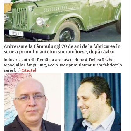
Aniversare la Câmpulung! 70 de ani de la fabricarea în
serie a primului autoturism românesc, după război
Industria auto din România a renăscut după Al Doilea Război
Mondial la Câmpulung, acolo unde primul autoturism fabricat în
serie […]
Citește!