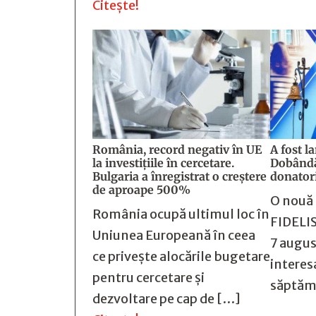
Citește!
România, record negativ în UE
A fost l
la investițiile în cercetare.
Dobândă
Bulgaria a înregistrat o creștere
donator
de aproape 500%
O nouă 
România ocupă ultimul loc în
FIDELIS
Uniunea Europeană în ceea
7 augus
ce privește alocările bugetare
interesa
pentru cercetare și
săptăm
dezvoltare pe cap de […]