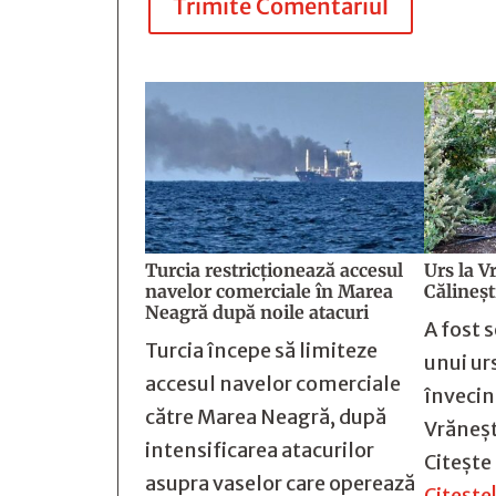
Trimite Comentariul
Turcia restricționează accesul
Urs la V
navelor comerciale în Marea
Călineșt
Neagră după noile atacuri
A fost 
Turcia începe să limiteze
unui ur
accesul navelor comerciale
învecin
către Marea Neagră, după
Vrăneșt
intensificarea atacurilor
Citește
asupra vaselor care operează
Citește