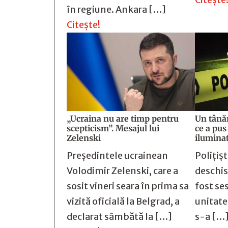
în regiune. Ankara […]
Citește!
„Ucraina nu are timp pentru
Un tânăr
scepticism”. Mesajul lui
ce a pus
Zelenski
ilumina
Preşedintele ucrainean
Poliţiş
Volodimir Zelenski, care a
deschis
sosit vineri seara în prima sa
fost ses
vizită oficială la Belgrad, a
unitate
declarat sâmbătă la […]
s-a […