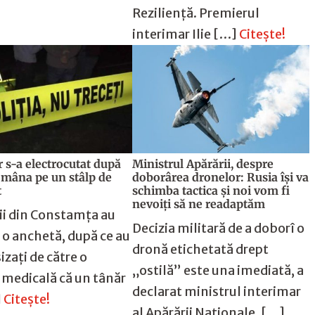
Reziliență. Premierul
interimar Ilie […]
Citește!
 s-a electrocutat după
Ministrul Apărării, despre
 mâna pe un stâlp de
doborârea dronelor: Rusia îşi va
t
schimba tactica şi noi vom fi
nevoiţi să ne readaptăm
tii din Constamţa au
Decizia militară de a doborî o
 o anchetă, după ce au
dronă etichetată drept
izaţi de către o
„ostilă” este una imediată, a
 medicală că un tânăr
declarat ministrul interimar
]
Citește!
al Apărării Naţionale, […]