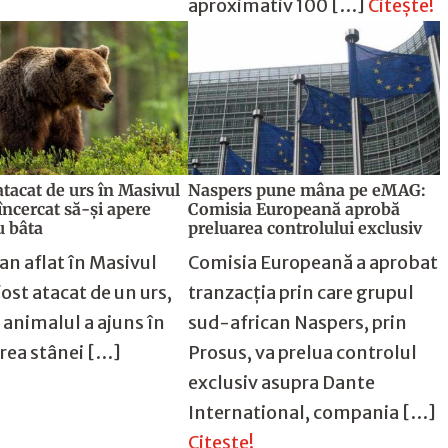
aproximativ 100 […]
Citește!
tacat de urs în Masivul
Naspers pune mâna pe eMAG:
 încercat să-și apere
Comisia Europeană aprobă
u bâta
preluarea controlului exclusiv
an aflat în Masivul
Comisia Europeană a aprobat
fost atacat de un urs,
tranzacția prin care grupul
 animalul a ajuns în
sud-african Naspers, prin
rea stânei […]
Prosus, va prelua controlul
!
exclusiv asupra Dante
International, compania […]
Citește!