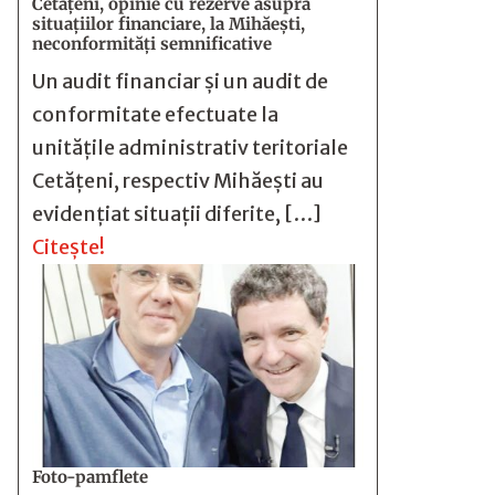
Cetăţeni, opinie cu rezerve asupra
situaţiilor financiare, la Mihăeşti,
neconformităţi semnificative
Un audit financiar și un audit de
conformitate efectuate la
unitățile administrativ teritoriale
Cetățeni, respectiv Mihăești au
evidențiat situații diferite, […]
Citește!
Foto-pamflete