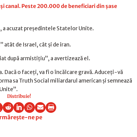
 și canal. Peste 200.000 de beneficiari din șase
l”, a acuzat preşedintele Statelor Unite.
ât de Israel, cât şi de iran.
at după armistiţiu”, a avertizează el.
. Dacă o faceţi, va fi o încălcare gravă. Aduceţi-vă
forma sa Truth Social miliardarul american şi semnează
 Unite”.
Distribuie!






rmărește-ne pe