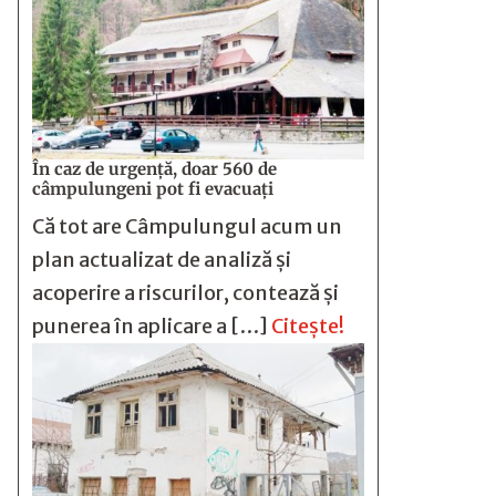
În caz de urgență, doar 560 de
câmpulungeni pot fi evacuați
Că tot are Câmpulungul acum un
plan actualizat de analiză și
acoperire a riscurilor, contează și
punerea în aplicare a […]
Citește!