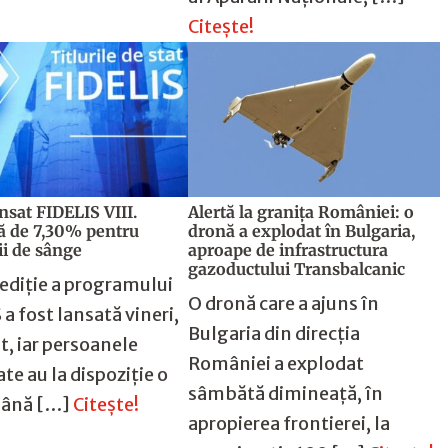
Citește!
ansat FIDELIS VIII.
Alertă la granița României: o
 de 7,30% pentru
dronă a explodat în Bulgaria,
ii de sânge
aproape de infrastructura
gazoductului Transbalcanic
ediție a programului
O dronă care a ajuns în
 a fost lansată vineri,
Bulgaria din direcția
t, iar persoanele
României a explodat
te au la dispoziție o
sâmbătă dimineață, în
ână […]
Citește!
apropierea frontierei, la