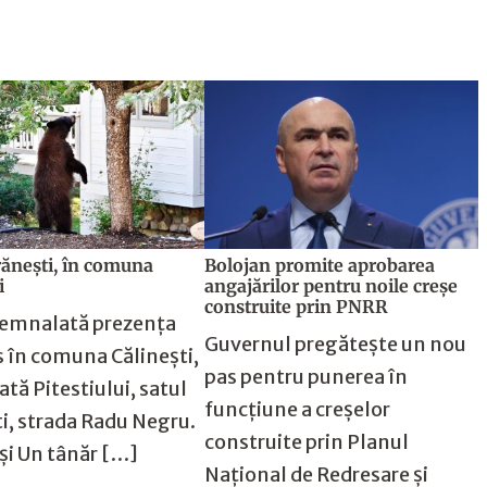
rănești, în comuna
Bolojan promite aprobarea
i
angajărilor pentru noile creșe
construite prin PNRR
semnalată prezența
Guvernul pregătește un nou
s în comuna Călinești,
pas pentru punerea în
ată Pitestiului, satul
funcțiune a creșelor
i, strada Radu Negru.
construite prin Planul
 și Un tânăr […]
Național de Redresare și
!