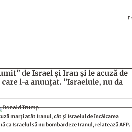
P
it” de Israel şi Iran şi le acuză de
 care l-a anunţat. ”Israelule, nu da
 marţi atât Iranul, cât şi Israelul de încălcarea
onă ca Israelul să nu bombardeze Iranul, relatează AFP.