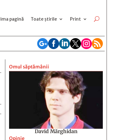
rima pagină
Toate știrile
Print






Omul săptămânii
David Mărghidan
Opinie