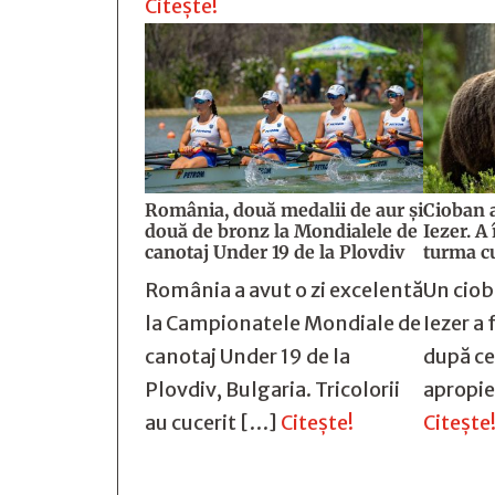
Citește!
România, două medalii de aur și
Cioban a
două de bronz la Mondialele de
Iezer. A
canotaj Under 19 de la Plovdiv
turma c
România a avut o zi excelentă
Un ciob
la Campionatele Mondiale de
Iezer a 
canotaj Under 19 de la
după ce
Plovdiv, Bulgaria. Tricolorii
apropie
au cucerit […]
Citește!
Citește