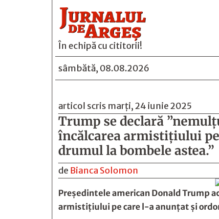
În echipă cu cititorii!
sâmbătă, 08.08.2026
articol scris marți, 24 iunie 2025
Trump se declară ”nemulţum
încălcarea armistiţiului pe
drumul la bombele astea.”
de
Bianca Solomon
Preşedintele american Donald Trump acuză
armistiţiului pe care l-a anunţat şi ord