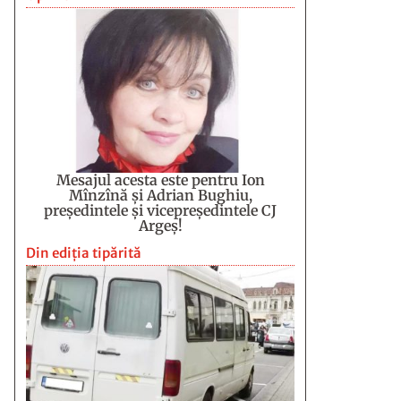
Mesajul acesta este pentru Ion
Mînzînă şi Adrian Bughiu,
preşedintele şi vicepreşedintele CJ
Argeş!
Din ediția tipărită