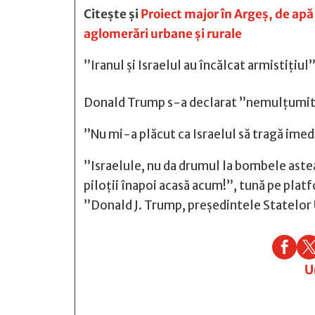
Citește și
Proiect major în Argeș, de apă
aglomerări urbane și rurale
”Iranul şi Israelul au încălcat armistiţiu
Donald Trump s-a declarat ”nemulţumit” at
”Nu mi-a plăcut ca Israelul să tragă imedi
”Israelule, nu da drumul la bombele astea
piloţii înapoi acasă acum!”, tună pe plat
”Donald J. Trump, preşedintele Statelor

U