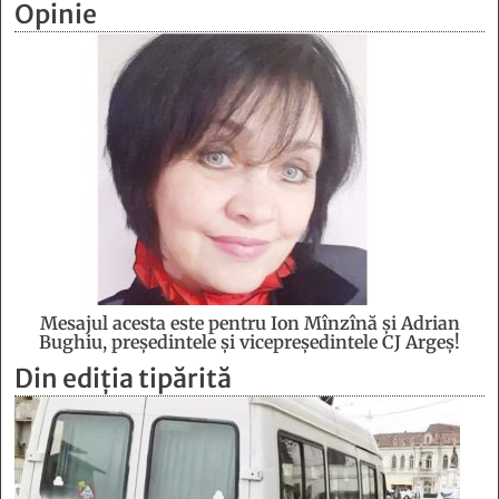
Opinie
Mesajul acesta este pentru Ion Mînzînă şi Adrian
Bughiu, preşedintele şi vicepreşedintele CJ Argeş!
Din ediția tipărită