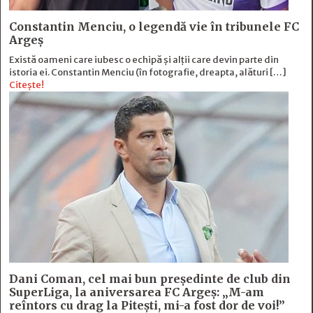
Constantin Menciu, o legendă vie în tribunele FC
Argeș
Există oameni care iubesc o echipă și alţii care devin parte din
istoria ei. Constantin Menciu (în fotografie, dreapta, alături […]
Citește!
Dani Coman, cel mai bun preşedinte de club din
SuperLiga, la aniversarea FC Argeş: „M-am
reîntors cu drag la Piteşti, mi-a fost dor de voi!”