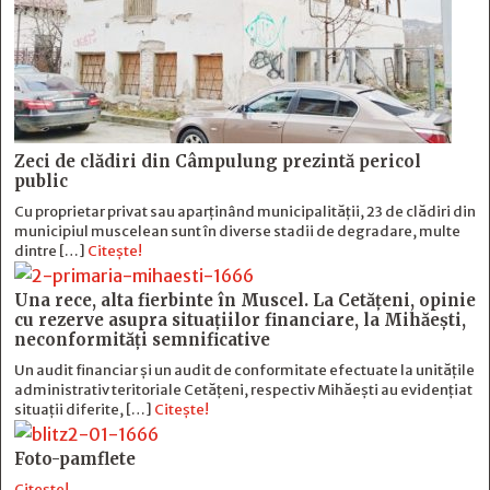
Zeci de clădiri din Câmpulung prezintă pericol
public
Cu proprietar privat sau aparținând municipalității, 23 de clădiri din
municipiul muscelean sunt în diverse stadii de degradare, multe
dintre […]
Citește!
Una rece, alta fierbinte în Muscel. La Cetăţeni, opinie
cu rezerve asupra situaţiilor financiare, la Mihăeşti,
neconformităţi semnificative
Un audit financiar și un audit de conformitate efectuate la unitățile
administrativ teritoriale Cetățeni, respectiv Mihăești au evidențiat
situații diferite, […]
Citește!
Foto-pamflete
Citește!