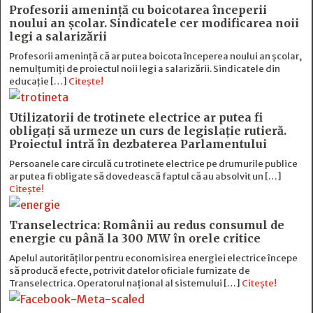
Profesorii amenință cu boicotarea începerii
noului an școlar. Sindicatele cer modificarea noii
legi a salarizării
Profesorii amenință că ar putea boicota începerea noului an școlar,
nemulțumiți de proiectul noii legi a salarizării. Sindicatele din
educație […]
Citește!
Utilizatorii de trotinete electrice ar putea fi
obligați să urmeze un curs de legislație rutieră.
Proiectul intră în dezbaterea Parlamentului
Persoanele care circulă cu trotinete electrice pe drumurile publice
ar putea fi obligate să dovedească faptul că au absolvit un […]
Citește!
Transelectrica: Românii au redus consumul de
energie cu până la 300 MW în orele critice
Apelul autorităților pentru economisirea energiei electrice începe
să producă efecte, potrivit datelor oficiale furnizate de
Transelectrica. Operatorul național al sistemului […]
Citește!