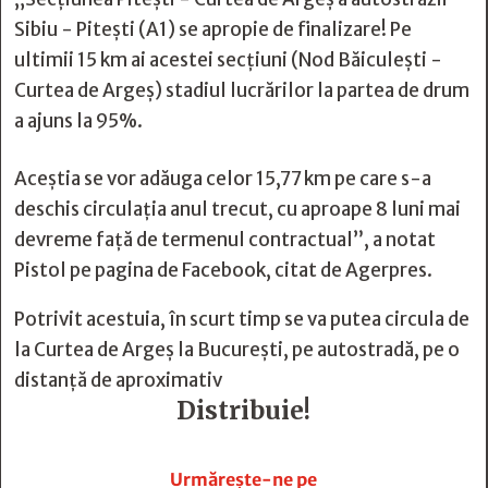
Sibiu - Piteşti (A1) se apropie de finalizare! Pe
ultimii 15 km ai acestei secţiuni (Nod Băiculeşti -
Curtea de Argeş) stadiul lucrărilor la partea de drum
a ajuns la 95%.
Aceştia se vor adăuga celor 15,77 km pe care s-a
deschis circulaţia anul trecut, cu aproape 8 luni mai
devreme faţă de termenul contractual”, a notat
Pistol pe pagina de Facebook, citat de Agerpres.
Potrivit acestuia, în scurt timp se va putea circula de
la Curtea de Argeş la Bucureşti, pe autostradă, pe o
distanţă de aproximativ
Distribuie!







Urmărește-ne pe