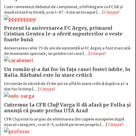
Cum comentezi debutul de campionat, o înfrângere cu FCSB și
două victorii la limită, scor 1-0? - Este un început […]
Citește!
Prezent la aniversarea FC Argeș, primarul
Cristian Gentea le-a oferit suporterilor o veste
foarte bună
Aniversarea celor 73 de ani de existență ai FC Argeș a fost marcată
de momente speciale, iar printre cei care […]
Citește!
Un român și-a dat foc în fața casei fostei iubite, în
Italia. Bărbatul este în stare critică
Un român în vârstă de 35 de ani se află în stare critică după ce și-a
dat foc în timp […]
Citește!
Cutremur la CFR Cluj! Varga îl dă afară pe Folha și
anunță că poate prelua UTA Arad
CFR Cluj este la un pas de eliminarea din cupele europene după
eșecul categoric, scor 0-5, suferit pe teren propriu […]
Citește!