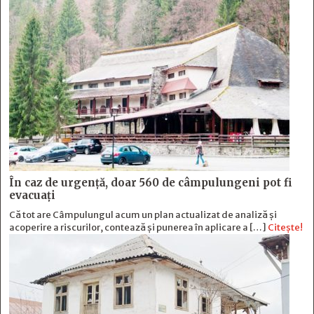
În caz de urgență, doar 560 de câmpulungeni pot fi
evacuați
Că tot are Câmpulungul acum un plan actualizat de analiză și
acoperire a riscurilor, contează și punerea în aplicare a […]
Citește!