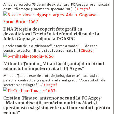
Aniversarea celor 73 de ani de existență ai FC Argeș a fost marcată
de multă emoție şi momente speciale. Nu […]
Citește!
DNA Piteşti a descoperit fotografii cu
dezvoltatorul Briciu în telefonul ridicat de la
Adela Gogoaşe, adjuncta DGASPC
Pozele erau de la o „vizionare” în teren a modelului de case
construite de Sorin Briciu şi au fost realizate […]
Citește!
Mihaela Ţonoiu: „Mi-au făcut şantajul în biroul
adjunctului împuternicit al IPJ Argeş”
Mihaela Ţonoiu este de profesie jurist, dar este încadrată ca
personal contractual, respectiv referent gradul 1A cu atribuții de
secretar/dactilograf […]
Citește!
Cristian Tănase, antrenor secund la FC Argeş:
„Mai sunt discuţii, urmărim mulţi jucători şi
sperăm că o să găsim cele mai bune soluţii pentru
echipă”