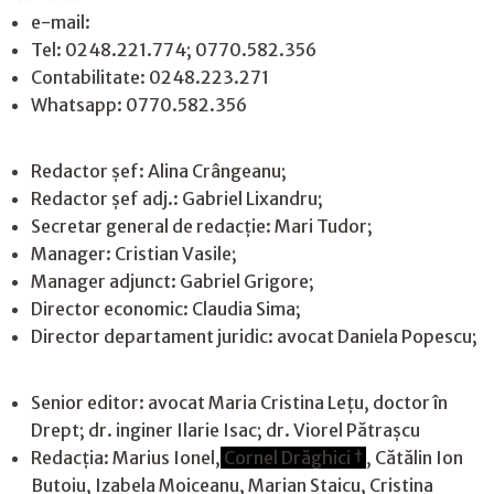
e-mail:
jurnaldearges@gmail.com
Tel: 0248.221.774; 0770.582.356
Contabilitate: 0248.223.271
Whatsapp: 0770.582.356
Redactor șef: Alina Crângeanu;
Redactor șef adj.: Gabriel Lixandru;
Secretar general de redacție: Mari Tudor;
Manager: Cristian Vasile;
Manager adjunct: Gabriel Grigore;
Director economic: Claudia Sima;
Director departament juridic: avocat Daniela Popescu;
Senior editor: avocat Maria Cristina Leţu, doctor în
Drept; dr. inginer Ilarie Isac; dr. Viorel Pătrașcu
Redacţia: Marius Ionel,
Cornel Drăghici †
, Cătălin Ion
Butoiu, Izabela Moiceanu, Marian Staicu, Cristina