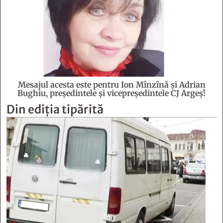
Mesajul acesta este pentru Ion Mînzînă şi Adrian
Bughiu, preşedintele şi vicepreşedintele CJ Argeş!
Din ediția tipărită