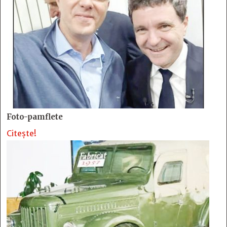
Foto-pamflete
Citește!