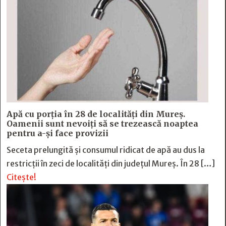
Apă cu porția în 28 de localități din Mureș.
Oamenii sunt nevoiți să se trezească noaptea
pentru a-și face provizii
Seceta prelungită și consumul ridicat de apă au dus la
restricții în zeci de localități din județul Mureș. În 28 […]
Citește!