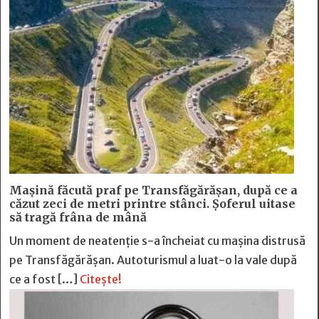
Mașină făcută praf pe Transfăgărășan, după ce a
căzut zeci de metri printre stânci. Șoferul uitase
să tragă frâna de mână
Un moment de neatenție s-a încheiat cu mașina distrusă
pe Transfăgărășan. Autoturismul a luat-o la vale după
ce a fost […]
Citește!