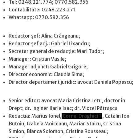
Tel: 0248.221.774; 0770.582.356
Contabilitate: 0248.223.271
Whatsapp: 0770.582.356
Redactor șef: Alina Crângeanu;
Redactor șef adj.: Gabriel Lixandru;
Secretar general de redacție: Mari Tudor;
Manager: Cristian Vasile;
Manager adjunct: Gabriel Grigore;
Director economic: Claudia Sima;
Director departament juridic: avocat Daniela Popescu;
Senior editor: avocat Maria Cristina Leţu, doctor în
Drept; dr. inginer Ilarie Isac; dr. Viorel Pătrașcu
Redacţia: Marius Ionel,
Cornel Drăghici †
, Cătălin Ion
Butoiu, Izabela Moiceanu, Marian Staicu, Cristina
Simion, Bianca Solomon, Cristina Rousseau;