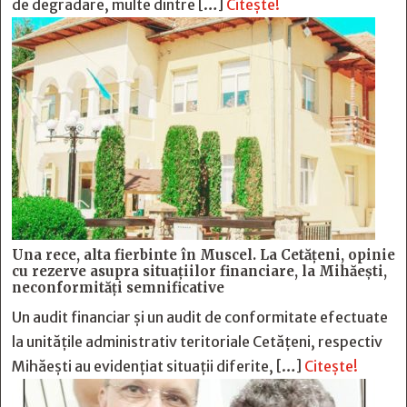
de degradare, multe dintre […]
Citește!
Una rece, alta fierbinte în Muscel. La Cetăţeni, opinie
cu rezerve asupra situaţiilor financiare, la Mihăeşti,
neconformităţi semnificative
Un audit financiar și un audit de conformitate efectuate
la unitățile administrativ teritoriale Cetățeni, respectiv
Mihăești au evidențiat situații diferite, […]
Citește!