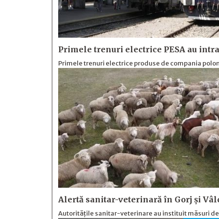
Primele trenuri electrice PESA au intra
Primele trenuri electrice produse de compania polone
Alertă sanitar-veterinară în Gorj și Vâl
Autoritățile sanitar-veterinare au instituit măsuri d