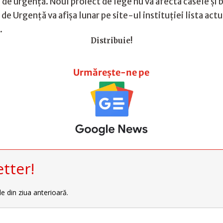
 de urgenţă. Noul proiect de lege nu va afecta casele şi 
e Urgenţă va afişa lunar pe site-ul instituţiei lista actu
.
Distribuie!
Urmărește-ne pe
tter!
le din ziua anterioară.