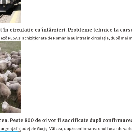
t în circulație cu întârzieri. Probleme tehnice la cur
ză PESA și achiziționate de România au intrat în circulație, după mai m
cea. Peste 800 de oi vor fi sacrificate după confirmare
e urgență în județele Gorj și Vâlcea, după confirmarea unui focar de vari