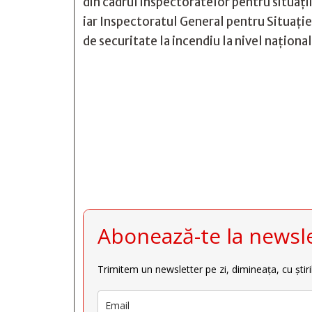
din cadrul inspectoratelor pentru situaţii
iar Inspectoratul General pentru Situaţie d
de securitate la incendiu la nivel naţional







Abonează-te la newsle
Trimitem un newsletter pe zi, dimineața, cu știri