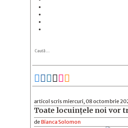






articol scris miercuri, 08 octombrie 20
Toate locuinţele noi vor t
de
Bianca Solomon