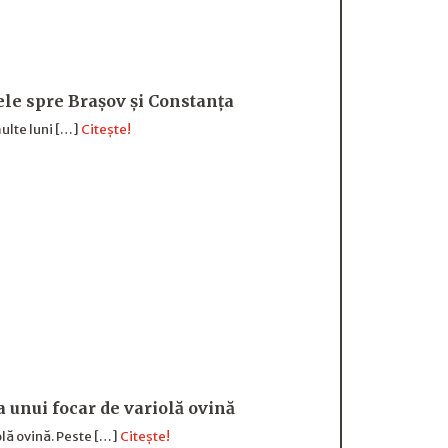
sele spre Brașov și Constanța
ulte luni […]
Citește!
a unui focar de variolă ovină
olă ovină. Peste […]
Citește!