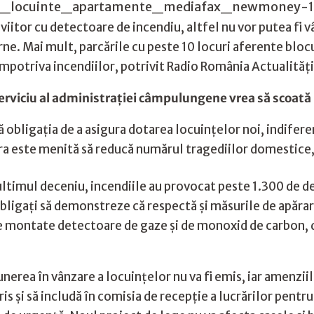
viitor cu detectoare de incendiu, altfel nu vor putea fi v
rne. Mai mult, parcările cu peste 10 locuri aferente bloc
împotriva incendiilor, potrivit Radio România Actualități
erviciu al administrației câmpulungene vrea să scoată 
ă obligaţia de a asigura dotarea locuinţelor noi, indifer
este menită să reducă numărul tragediilor domestice, s
n ultimul deceniu, incendiile au provocat peste 1.300 de 
obligaţi să demonstreze că respectă şi măsurile de apăra
uie montate detectoare de gaze şi de monoxid de carbon, 
punerea în vânzare a locuinţelor nu va fi emis, iar amenziil
scris şi să includă în comisia de recepţie a lucrărilor pent