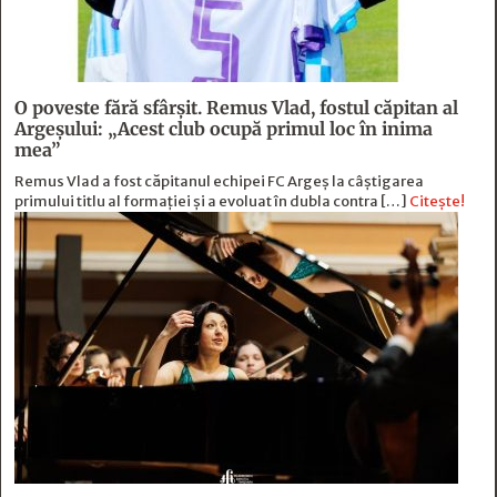
O poveste fără sfârşit. Remus Vlad, fostul căpitan al
Argeşului: „Acest club ocupă primul loc în inima
mea”
Remus Vlad a fost căpitanul echipei FC Argeș la câștigarea
primului titlu al formației și a evoluat în dubla contra […]
Citește!