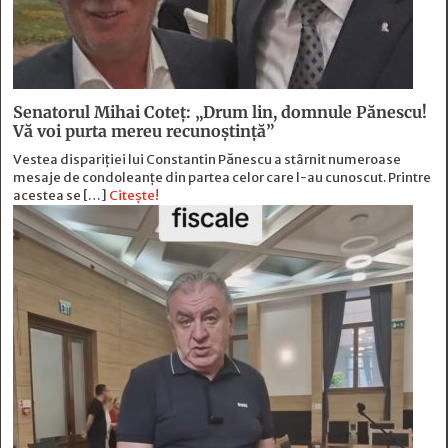
Senatorul Mihai Coteț: „Drum lin, domnule Pănescu!
Vă voi purta mereu recunoștință”
Vestea dispariției lui Constantin Pănescu a stârnit numeroase
mesaje de condoleanțe din partea celor care l-au cunoscut. Printre
acestea se […]
Citește!