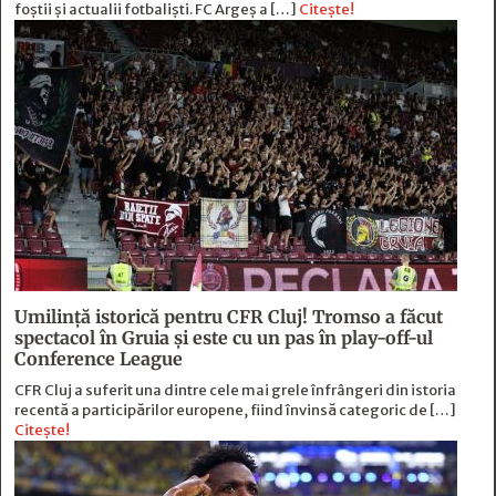
foștii și actualii fotbaliști. FC Argeș a […]
Citește!
Umilință istorică pentru CFR Cluj! Tromso a făcut
spectacol în Gruia și este cu un pas în play-off-ul
Conference League
CFR Cluj a suferit una dintre cele mai grele înfrângeri din istoria
recentă a participărilor europene, fiind învinsă categoric de […]
Citește!