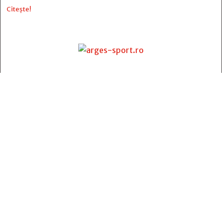
Citește!
Contact
:
e-mail:
jurnaldearges@gmail.com
Tel: 0248.221.774; 0770.582.356
Contabilitate: 0248.223.271
Whatsapp: 0770.582.356
Redactor șef: Alina Crângeanu;
Redactor șef adj.: Gabriel Lixandru;
Secretar general de redacție: Mari Tudor;
Manager: Cristian Vasile;
Manager adjunct: Gabriel Grigore;
Director economic: Claudia Sima;