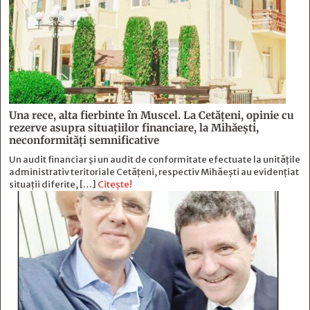
Una rece, alta fierbinte în Muscel. La Cetăţeni, opinie cu
rezerve asupra situaţiilor financiare, la Mihăeşti,
neconformităţi semnificative
Un audit financiar și un audit de conformitate efectuate la unitățile
administrativ teritoriale Cetățeni, respectiv Mihăești au evidențiat
situații diferite, […]
Citește!