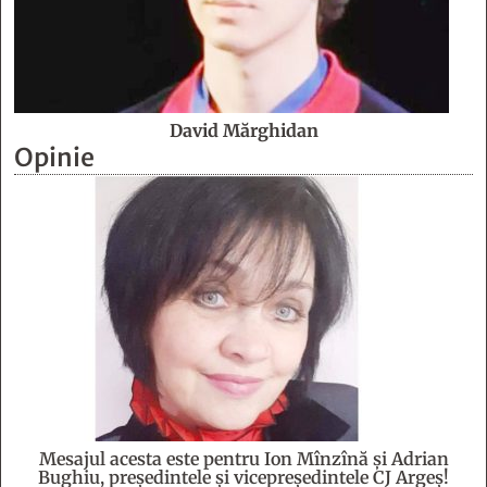
David Mărghidan
Opinie
Mesajul acesta este pentru Ion Mînzînă şi Adrian
Bughiu, preşedintele şi vicepreşedintele CJ Argeş!