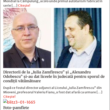
Mondial la Câmpulung, acolo unde primul autoturism fabricat în
serie […]
Citește!
Directorii de la „Iulia Zamfirescu” și „Alexandru
Odobescu” și-au dat liceele în judecată pentru sporul de
condiții vătămătoare
După ce fostul director adjunct al Liceului „Iulia Zamfirescu” din
Mioveni, profesorul Valeriu Fianu, a fost dat afară ca urmare […]
Citește!
Foto-pamflete