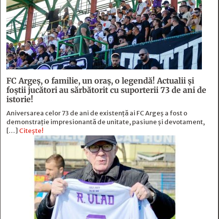
FC Argeş, o familie, un oraș, o legendă! Actualii şi
foştii jucători au sărbătorit cu suporterii 73 de ani de
istorie!
Aniversarea celor 73 de ani de existență ai FC Argeș a fost o
demonstrație impresionantă de unitate, pasiune și devotament,
[…]
Citește!