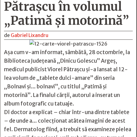
Pătraşcu în volumul
„Patimă şi motorină”
de
Gabriel Lixandru
Așa cum v-am informat, sâmbătă, 28 octombrie, la
Biblioteca Judeţeană „Dinicu Golescu” Argeş,
medicul publicist Viorel Pătraşcu şi-a lansat al 12-
lea volum de „tablete dulci-amare” din seria
„Bolnavi şi… bolnavi”, cu titlul „Patimă şi
motorină”. La finalul cărții, autorul a inserat un
album fotografic cu tatuaje.
Dl doctor a explicat – chiar într-una dintre tablete
– de unde a… colecționat atâtea imagini de acest
fel. Dermatolog fiind, a trebuit să examineze pielea