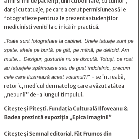
a mii și mii de pacienți, unii cu boli rare, cu tumori,
dar și cu tatuaje, pe care a cerut permisiunea să le
fotografieze pentru a le prezenta studenților
mediciniști veniți la clinică în practică.
„Toate sunt fotografiate la cabinet. Unele tatuaje sunt pe
spate, altele pe burtă, pe gât, pe mână, pe deltoid. Am
multe… Desigur, gusturile nu se discută. Totuși, ce rost
au tatuajele spăimoase sau de gust îndoielnic, precum
- se întreabă,
cele care ilustrează acest volumul?!”
retoric, medicul dermatolog care a văzut atâtea
„nebunii” de-a lungul timpului.
Citește și
Piteşti. Fundația Culturală Ilfoveanu &
Badea prezintă expoziția „Epica Imaginii”
Citește și
Semnal editorial. Făt Frumos din