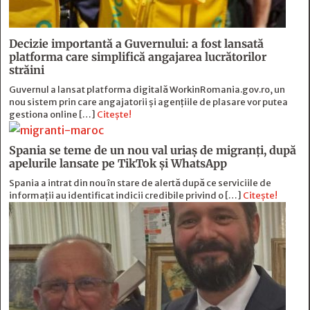
Decizie importantă a Guvernului: a fost lansată
platforma care simplifică angajarea lucrătorilor
străini
Guvernul a lansat platforma digitală WorkinRomania.gov.ro, un
nou sistem prin care angajatorii și agențiile de plasare vor putea
gestiona online […]
Citește!
Spania se teme de un nou val uriaș de migranți, după
apelurile lansate pe TikTok și WhatsApp
Spania a intrat din nou în stare de alertă după ce serviciile de
informații au identificat indicii credibile privind o […]
Citește!