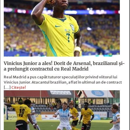
Vinicius Junior a ales! Dorit de Arsenal, brazilianul și-
a prelungit contractul cu Real Madrid
Real Madrid a pus capăt tuturor speculațiilor privind viitorul lui
Vinicius Junior. Atacantul brazilian, aflat în ultimul an de contract
[…]
Citește!