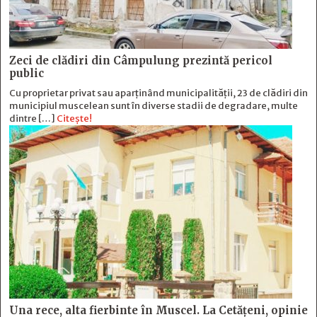
Zeci de clădiri din Câmpulung prezintă pericol
public
Cu proprietar privat sau aparținând municipalității, 23 de clădiri din
municipiul muscelean sunt în diverse stadii de degradare, multe
dintre […]
Citește!
Una rece, alta fierbinte în Muscel. La Cetăţeni, opinie