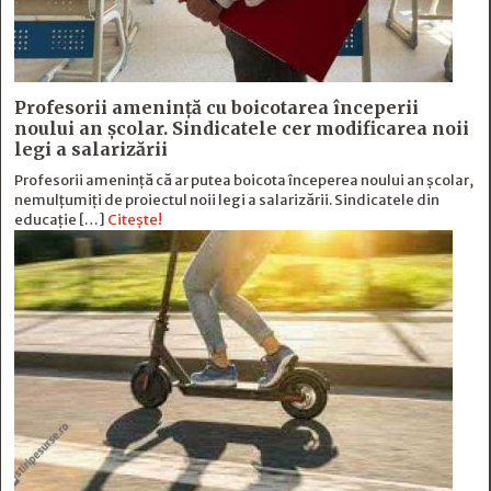
Profesorii amenință cu boicotarea începerii
noului an școlar. Sindicatele cer modificarea noii
legi a salarizării
Profesorii amenință că ar putea boicota începerea noului an școlar,
nemulțumiți de proiectul noii legi a salarizării. Sindicatele din
educație […]
Citește!