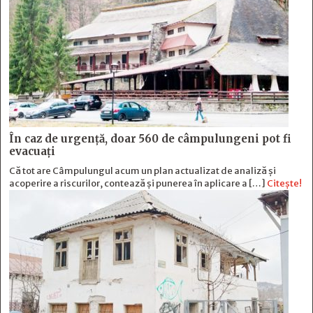
În caz de urgență, doar 560 de câmpulungeni pot fi
evacuați
Că tot are Câmpulungul acum un plan actualizat de analiză și
acoperire a riscurilor, contează și punerea în aplicare a […]
Citește!