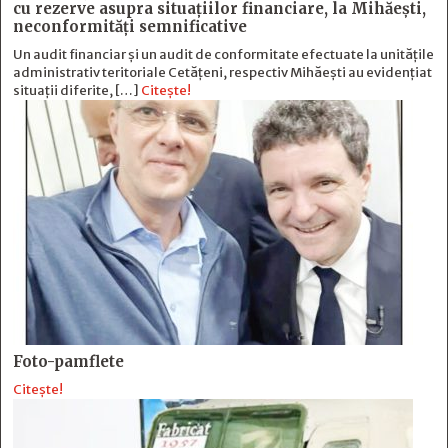
cu rezerve asupra situaţiilor financiare, la Mihăeşti,
neconformităţi semnificative
Un audit financiar și un audit de conformitate efectuate la unitățile
administrativ teritoriale Cetățeni, respectiv Mihăești au evidențiat
situații diferite, […]
Citește!
Foto-pamflete
Citește!