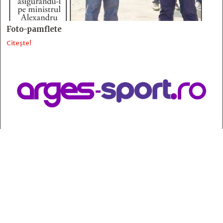
Foto-pamflete
Citește!
Contact
:
e-mail:
jurnaldearges@gmail.com
Tel: 0248.221.774; 0770.582.356
Contabilitate: 0248.223.271
Whatsapp: 0770.582.356
Redactor șef: Alina Crângeanu;