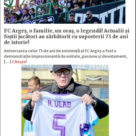
FC Argeş, o familie, un oraș, o legendă! Actualii şi
foştii jucători au sărbătorit cu suporterii 73 de ani
de istorie!
Aniversarea celor 73 de ani de existență ai FC Argeș a fost o
demonstrație impresionantă de unitate, pasiune și devotament,
[…]
Citește!