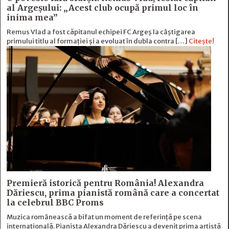
al Argeşului: „Acest club ocupă primul loc în
inima mea”
Remus Vlad a fost căpitanul echipei FC Argeș la câștigarea
primului titlu al formației și a evoluat în dubla contra […]
Citește!
Premieră istorică pentru România! Alexandra
Dăriescu, prima pianistă română care a concertat
la celebrul BBC Proms
Muzica românească a bifat un moment de referință pe scena
internațională. Pianista Alexandra Dăriescu a devenit prima artistă