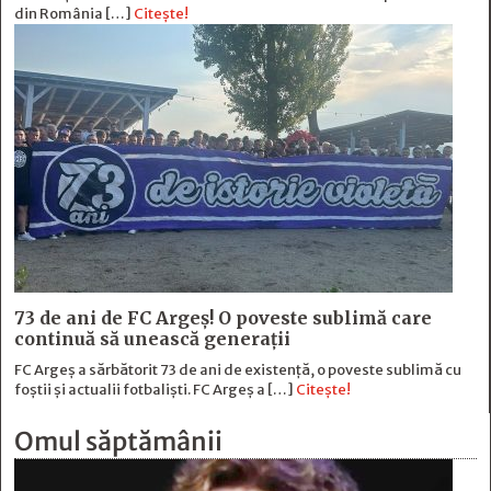
din România […]
Citește!
73 de ani de FC Argeş! O poveste sublimă care
continuă să unească generaţii
FC Argeș a sărbătorit 73 de ani de existență, o poveste sublimă cu
foștii și actualii fotbaliști. FC Argeș a […]
Citește!
Omul săptămânii