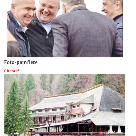
Foto-pamflete
Citește!