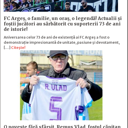
FC Argeş, o familie, un oraș, o legendă! Actualii şi
foştii jucători au sărbătorit cu suporterii 73 de ani
de istorie!
Aniversarea celor 73 de ani de existență ai FC Argeș a fost o
demonstrație impresionantă de unitate, pasiune și devotament,
[…]
Citește!
O poveste fără sfârşit. Remus Vlad, fostul căpitan