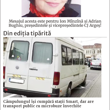
Mesajul acesta este pentru Ion Mînzînă şi Adrian
Bughiu, preşedintele şi vicepreşedintele CJ Argeş!
Din ediția tipărită
Câmpulungul îşi cumpără staţii Smart, dar are
transport public cu microbuze învechite