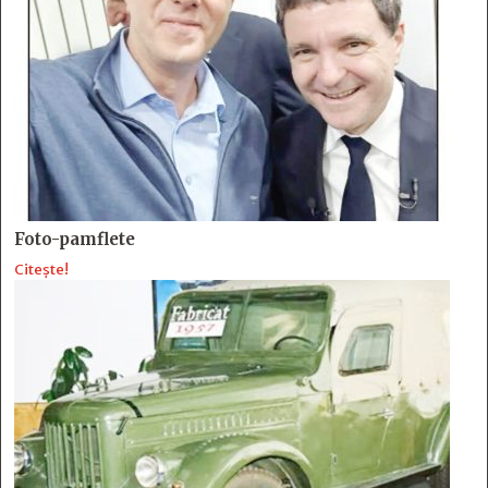
Foto-pamflete
Citește!