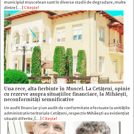
municipiul muscelean sunt în diverse stadii de degradare, multe
dintre […]
Citește!
Una rece, alta fierbinte în Muscel. La Cetăţeni, opinie
cu rezerve asupra situaţiilor financiare, la Mihăeşti,
neconformităţi semnificative
Un audit financiar și un audit de conformitate efectuate la unitățile
administrativ teritoriale Cetățeni, respectiv Mihăești au evidențiat
situații diferite, […]
Citește!