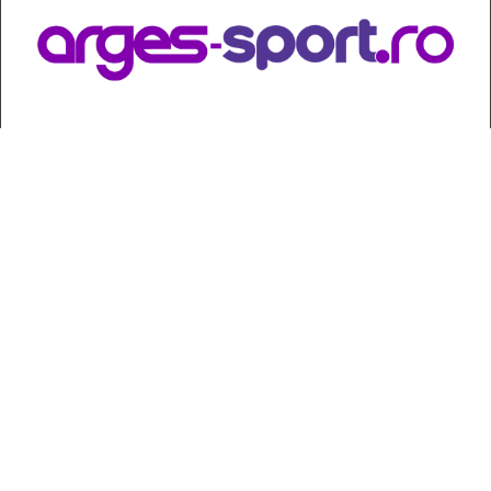
Contact
:
e-mail:
jurnaldearges@gmail.com
Tel: 0248.221.774; 0770.582.356
Contabilitate: 0248.223.271
Whatsapp: 0770.582.356
Redactor șef: Alina Crângeanu;
Redactor șef adj.: Gabriel Lixandru;
Secretar general de redacție: Mari Tudor;
Manager: Cristian Vasile;
Manager adjunct: Gabriel Grigore;
Director economic: Claudia Sima;
Director departament juridic: avocat Daniela Popescu;