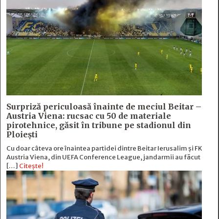
Surpriză periculoasă înainte de meciul Beitar –
Austria Viena: rucsac cu 50 de materiale
pirotehnice, găsit în tribune pe stadionul din
Ploiești
Cu doar câteva ore înaintea partidei dintre Beitar Ierusalim și FK
Austria Viena, din UEFA Conference League, jandarmii au făcut
[…]
Citește!