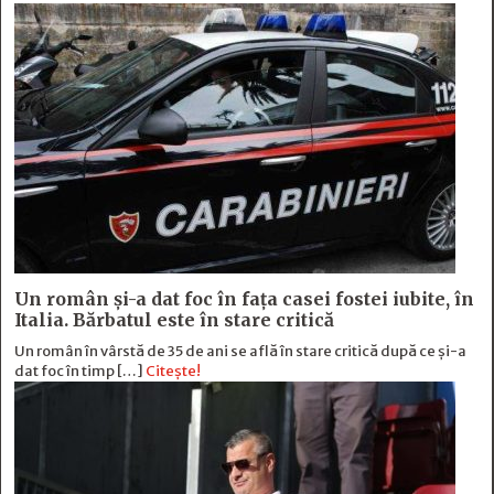
Un român și-a dat foc în fața casei fostei iubite, în
Italia. Bărbatul este în stare critică
Un român în vârstă de 35 de ani se află în stare critică după ce și-a
dat foc în timp […]
Citește!