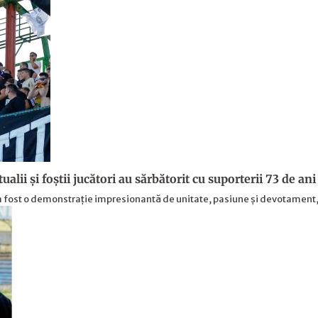
alii şi foştii jucători au sărbătorit cu suporterii 73 de ani 
ș a fost o demonstrație impresionantă de unitate, pasiune și devotament