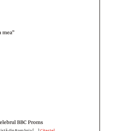
ma mea”
 celebrul BBC Proms
rtistă din România […]
Citește!