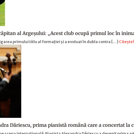
 căpitan al Argeşului: „Acest club ocupă primul loc în ini
garea primului titlu al formației și a evoluat în dubla contra […]
Citește!
dra Dăriescu, prima pianistă română care a concertat la
e scena internațională. Pianista Alexandra Dăriescu a devenit prima a