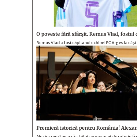
O poveste fără sfârşit. Remus Vlad, fostul
Remus Vlad a fost căpitanul echipei FC Argeș la câști
Premieră istorică pentru România! Alexan
Muzica românească a bifat un moment de referință p