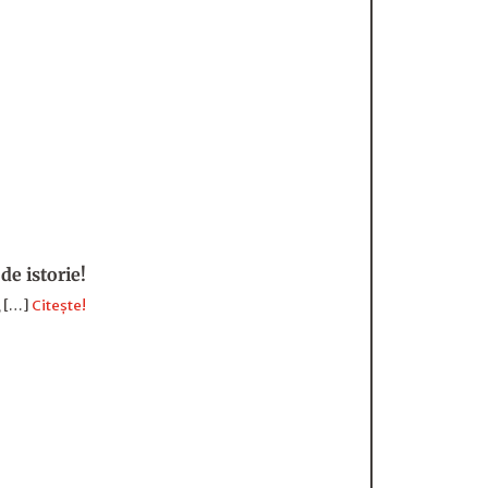
de istorie!
, […]
Citește!