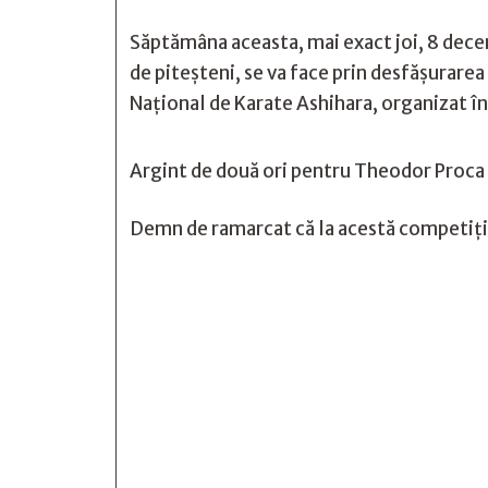
Săptămâna aceasta, mai exact joi, 8 dece
de piteșteni, se va face prin desfășurare
Național de Karate Ashihara, organizat î
Argint de două ori pentru Theodor Proca 
Demn de ramarcat că la acestă competiție, 






