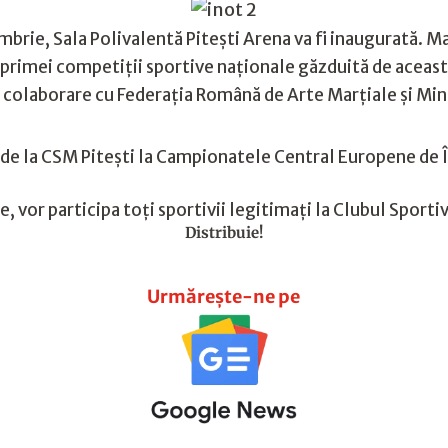
mbrie, Sala Polivalentă Pitești Arena va fi inaugurată. 
a primei competiții sportive naționale găzduită de aceas
n colaborare cu Federația Română de Arte Marțiale și Min
de la CSM Pitești la Campionatele Central Europene de 
vor participa toți sportivii legitimați la Clubul Sportiv
Distribuie!
Urmărește-ne pe