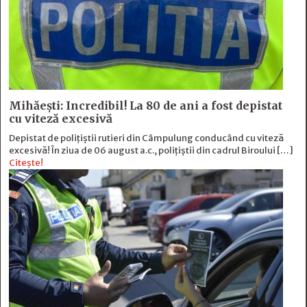
Mihăești: Incredibil! La 80 de ani a fost depistat
cu viteză excesivă
Depistat de polițiștii rutieri din Câmpulung conducând cu viteză
excesivă! În ziua de 06 august a.c., polițiștii din cadrul Biroului […]
Citește!