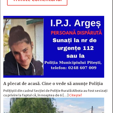
A plecat de acasă. Cine o vede să anunțe Poliția
Polițiștii din cadrul Secției de Poliție Rurală Albota au fost sesizați
cu privire la faptul că, în noaptea de 6 […]
Citește!