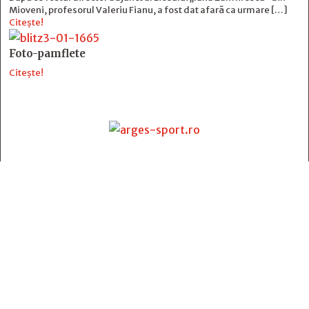
Mioveni, profesorul Valeriu Fianu, a fost dat afară ca urmare […]
Citește!
Foto-pamflete
Citește!
Contact
:
e-mail:
jurnaldearges@gmail.com
Tel: 0248.221.774; 0770.582.356
Contabilitate: 0248.223.271
Whatsapp: 0770.582.356
Redactor șef: Alina Crângeanu;
Redactor șef adj.: Gabriel Lixandru;