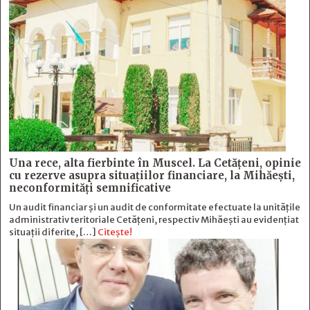
Una rece, alta fierbinte în Muscel. La Cetăţeni, opinie
cu rezerve asupra situaţiilor financiare, la Mihăeşti,
neconformităţi semnificative
Un audit financiar și un audit de conformitate efectuate la unitățile
administrativ teritoriale Cetățeni, respectiv Mihăești au evidențiat
situații diferite, […]
Citește!