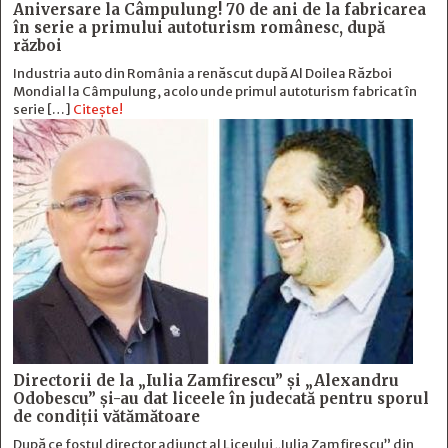
Aniversare la Câmpulung! 70 de ani de la fabricarea
în serie a primului autoturism românesc, după
război
Industria auto din România a renăscut după Al Doilea Război
Mondial la Câmpulung, acolo unde primul autoturism fabricat în
serie […]
Citește!
Directorii de la „Iulia Zamfirescu” și „Alexandru
Odobescu” și-au dat liceele în judecată pentru sporul
de condiții vătămătoare
După ce fostul director adjunct al Liceului „Iulia Zamfirescu” din