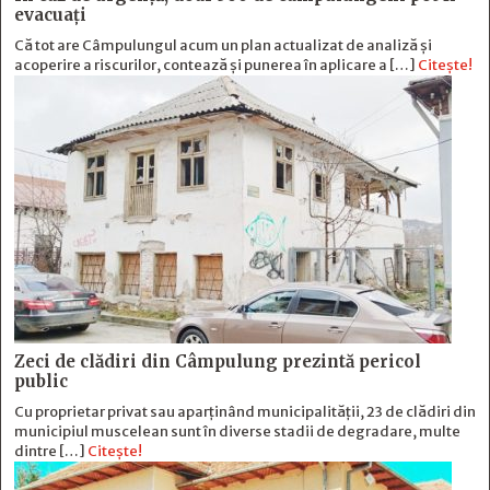
evacuați
Că tot are Câmpulungul acum un plan actualizat de analiză și
acoperire a riscurilor, contează și punerea în aplicare a […]
Citește!
Zeci de clădiri din Câmpulung prezintă pericol
public
Cu proprietar privat sau aparținând municipalității, 23 de clădiri din
municipiul muscelean sunt în diverse stadii de degradare, multe
dintre […]
Citește!