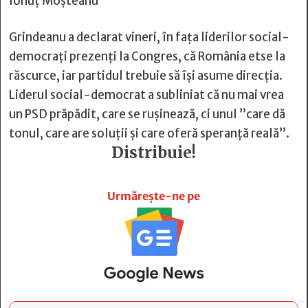
Ionuț Moșteanu
Grindeanu a declarat vineri, în fața liderilor social-
democrați prezenți la Congres, că România etse la
răscurce, iar partidul trebuie să își asume direcția.
Liderul social-democrat a subliniat că nu mai vrea
un PSD prăpădit, care se rușinează, ci unul ”care dă
tonul, care are soluții și care oferă speranță reală”.
Distribuie!







Urmărește-ne pe