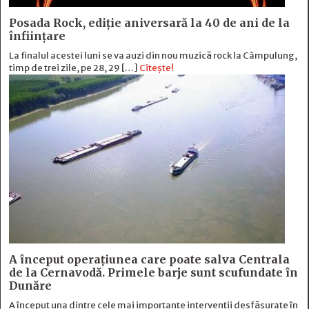
Posada Rock, ediţie aniversară la 40 de ani de la
înfiinţare
La finalul acestei luni se va auzi din nou muzică rock la Câmpulung,
timp de trei zile, pe 28, 29 […]
Citește!
A început operațiunea care poate salva Centrala
de la Cernavodă. Primele barje sunt scufundate în
Dunăre
A început una dintre cele mai importante intervenții desfășurate în