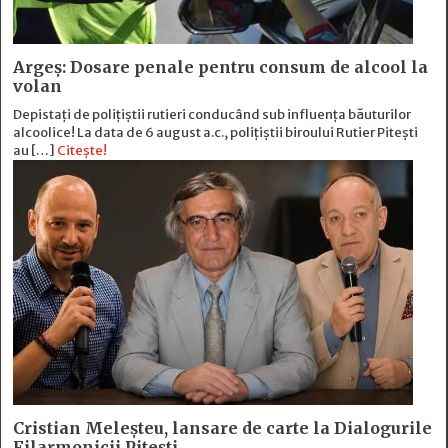
Argeș: Dosare penale pentru consum de alcool la
volan
Depistați de polițiștii rutieri conducând sub influența băuturilor
alcoolice! La data de 6 august a.c., polițiștii biroului Rutier Pitești
au […]
Citește!
Cristian Meleșteu, lansare de carte la Dialogurile
Filarmonicii Pitești