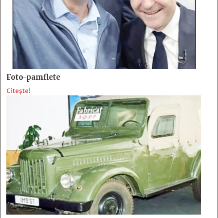
Foto-pamflete
Citește!