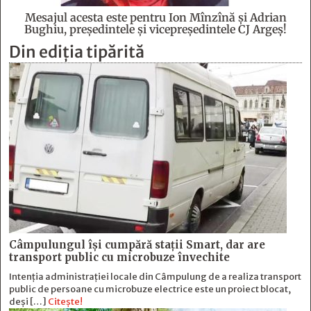
Mesajul acesta este pentru Ion Mînzînă şi Adrian
Bughiu, preşedintele şi vicepreşedintele CJ Argeş!
Din ediția tipărită
Câmpulungul îşi cumpără staţii Smart, dar are
transport public cu microbuze învechite
Intenția administrației locale din Câmpulung de a realiza transport
public de persoane cu microbuze electrice este un proiect blocat,
deși […]
Citește!