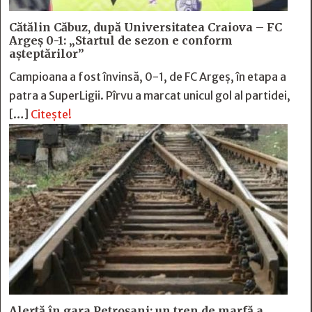
Cătălin Căbuz, după Universitatea Craiova – FC
Argeș 0-1: „Startul de sezon e conform
așteptărilor”
Campioana a fost învinsă, 0-1, de FC Argeș, în etapa a
patra a SuperLigii. Pîrvu a marcat unicul gol al partidei,
[…]
Citește!
Alertă în gara Petroșani: un tren de marfă a