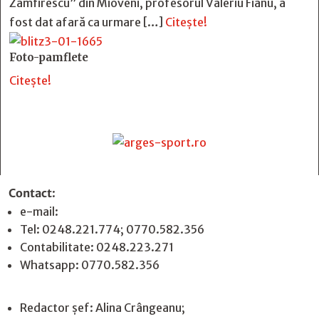
Zamfirescu” din Mioveni, profesorul Valeriu Fianu, a
fost dat afară ca urmare […]
Citește!
Foto-pamflete
Citește!
Contact
:
e-mail:
jurnaldearges@gmail.com
Tel: 0248.221.774; 0770.582.356
Contabilitate: 0248.223.271
Whatsapp: 0770.582.356
Redactor șef: Alina Crângeanu;