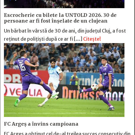
Escrocherie cu bilete la UNTOLD 2026. 30 de
persoane ar fi fost înșelate de un clujean
Un bărbat în vârstă de 30 de ani, din județul Cluj, a fost
reținut de polițiști după ce ar fi […]
Citește!
FC Argeş a învins campioana
FC Argeş a obţinut cel de-al treilea succes consecutiv din