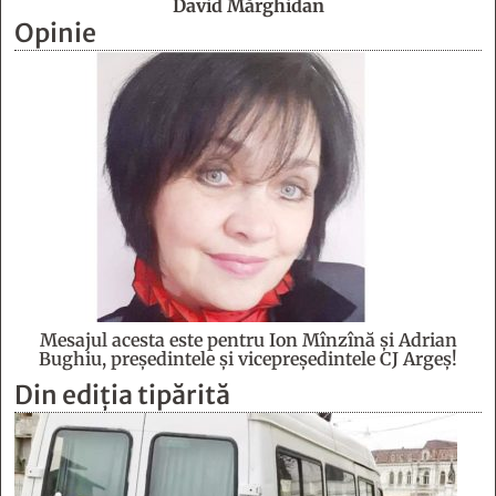
David Mărghidan
Opinie
Mesajul acesta este pentru Ion Mînzînă şi Adrian
Bughiu, preşedintele şi vicepreşedintele CJ Argeş!
Din ediția tipărită