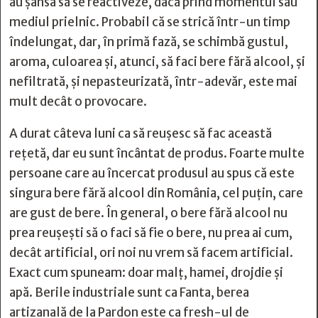
au șansa să se reactiveze, dacă prind momentul sau
mediul prielnic. Probabil că se strică într-un timp
îndelungat, dar, în primă fază, se schimbă gustul,
aroma, culoarea și, atunci, să faci bere fără alcool, și
nefiltrată, și nepasteurizată, într-adevăr, este mai
mult decât o provocare.
A durat câteva luni ca să reușesc să fac această
rețetă, dar eu sunt încântat de produs. Foarte multe
persoane care au încercat produsul au spus că este
singura bere fără alcool din România, cel puțin, care
are gust de bere. În general, o bere fără alcool nu
prea reușești să o faci să fie o bere, nu prea ai cum,
decât artificial, ori noi nu vrem să facem artificial.
Exact cum spuneam: doar malț, hamei, drojdie și
apă. Berile industriale sunt ca Fanta, berea
artizanală de la Pardon este ca fresh-ul de