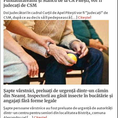
Fundăturăreanu și Stancu de la CA Pitești, vor fi
judecați de CSM
Doi judecători în cadrul Curții de Apel Pitești vor fi ”judecați” de
CSM, după ce au decis să îl pedepsească […]
Citește!
Șapte vârstnici, preluați de urgență dintr-un cămin
din Neamț. Inspectorii au găsit insecte în bucătărie și
angajați fără forme legale
Șapte persoane vârstnice au fost preluate de urgență de autorități
dintr-un centru pentru seniori din localitatea Bistrița, comuna
Alexandru cel […]
Citește!