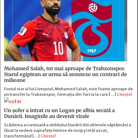
Mohamed Salah, tot mai aproape de Trabzonspor.
Starul egiptean ar urma să semneze un contract de
milioane
Fostul star al lui Liverpool, Mohamed Salah, este foarte aproape de
un transfer la Trabzonspor, formația din Turcia la care […]
Citește!
Un șofer a intrat cu un Logan pe albia secată a
Dunării. Imaginile au devenit virale
Scăderea accentuată a debitului Dunării din ultimele săptămâni a
lăsat la vedere suprafețe întinse de nisip și mâl uscat,
transformând […]
Citește!