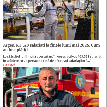
Argeș. 163.528 salariați la finele lunii mai 2026. Cum
au fost plătiți
La sfârșitul lunii mai a acestui an, în Argeş activau 163.528 salariați,
în scădere cu 94 persoane faţă de efectivul salariaţilor […]
Citește!