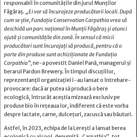
responsabil în comunitățile din jurul Munților
Făgăraș.
„Ei vor să încurajeze producătorii locali. După
cum se știe, Fundația Conservation Carpathia vrea să
deschidă un parc național în Munții Făgăraș și atunci
ajută și comunitățile din zonă. În sensul că micii
producători sunt încurajați să producă, pentru că o
parte din produse sunt achiziționate de Fundația
Carpathia”,
ne-a povestit Daniel Pană, managerul și
berarul Pardon Brewery. În timpul discuțiilor,
reprezentanții organizației i-au lansat o întrebare-
provocare: dacă ar putea să producă o bere
ecologică, întrucât aceștia mizează exclusiv pe
produse bio în rețeaua lor, indiferent că este vorba
despre lactate, carne, dulcețuri, zacuscă sau băuturi.
Astfel, în 2023, echipa de la Lerești a lansat berea
ecologică cu alcool, denumită „Carpathia”, tot