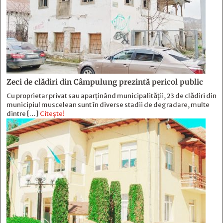
Zeci de clădiri din Câmpulung prezintă pericol public
Cu proprietar privat sau aparținând municipalității, 23 de clădiri din
municipiul muscelean sunt în diverse stadii de degradare, multe
dintre […]
Citește!