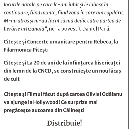
locurile natale pe care le-am iubit și le iubesc în
continuare, fiind munte, fiind zona în care am copilărit.
M-au atras și m-au făcut să mă dedic către partea de
berărie artizanală”,
ne-a povestit Daniel Pană.
Citește și
Concerte umanitare pentru Rebeca, la
Filarmonica Pitești
Citește și
La 20 de ani de la înfiinţarea bisericuţei
din lemn de la CNCD, se construieşte un nou lăcaş
de cult
Citește și
Filmul făcut după cartea Oliviei Odăianu
va ajunge la Hollywood! Ce surprize mai
pregăteşte autoarea din Călineşti
Distribuie!