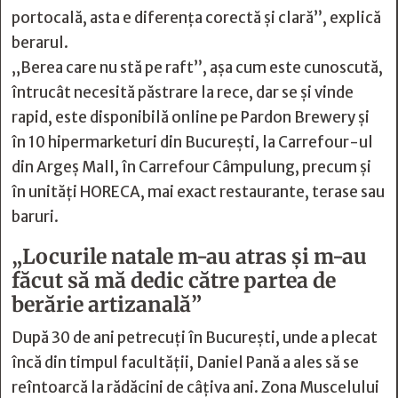
portocală, asta e diferența corectă și clară”, explică
berarul.
„Berea care nu stă pe raft”, așa cum este cunoscută,
întrucât necesită păstrare la rece, dar se și vinde
rapid, este disponibilă online pe Pardon Brewery și
în 10 hipermarketuri din București, la Carrefour-ul
din Argeș Mall, în Carrefour Câmpulung, precum și
în unități HORECA, mai exact restaurante, terase sau
baruri.
„Locurile natale m-au atras și m-au
făcut să mă dedic către partea de
berărie artizanală”
După 30 de ani petrecuți în București, unde a plecat
încă din timpul facultății, Daniel Pană a ales să se
reîntoarcă la rădăcini de câțiva ani. Zona Muscelului