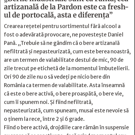
artizanală de la Pardon este ca fresh-
ul de portocală, asta e diferența”
Crearea rețetei pentru sortimentul fără alcool a
fost o adevărată provocare, ne povestește Daniel
Pană. „Trebuie să ne gândim că o bere artizanală
nefiltrată și nepasteurizată, cum este berea noastră,
are un termen de valabilitate destul de mic, 90 de
zile trecut pe etichetă de la momentul îmbutelierii.
Ori 90 de zile nu o să vedeți pe nicio bere din
România ca termen de valabilitate. Asta înseamnă
că este o bere activă, o bere proaspătă, o bere vie,
cum îi spunem noi. Și fiind nefiltrată,
nepasteurizată, cum spuneam, musai este nevoie să
o ținem la rece, între 2 și 6 grade.
Fiind o bere activă, drojdiile care rămân în suspensie