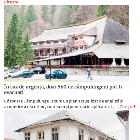
Citește!
În caz de urgență, doar 560 de câmpulungeni pot fi
evacuați
Că tot are Câmpulungul acum un plan actualizat de analiză și
acoperire a riscurilor, contează și punerea în aplicare a […]
Citește!