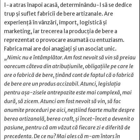
l-a atras înapoi acasă, determinându-l să se dedice
trup și suflet fabricii de bere artizanale. Are
experiență în vânzări, import, logistică și
marketing, iar trecerea la producția de bere a
reprezentat o provocare asumată cu entuziasm.
Fabrica mai are doi anagjați și un asociat unic.
„Nimic nu e întâmplător. Am fost nevoit să vin să preiau
oarecum câteva din atribuțiunile, obligațiile pe care le
are o fabrică de bere, ținând cont de faptul că o fabrică
de bere are un produs accizabil. Atunci, legislația
pentru așa-zisele antrepozite este mai complexă, mai
dură, să zicem. Atunci am fost nevoit să vin, să fac
anumite proceduri pe aici, neștiind foarte multe despre
berea artizanală, berea craft, și încet-încet a devenit o
pasiune, pentru că am văzut că fiecare zi e diferită de
precedenta. De ce nu? Mai ales că m-am întors în