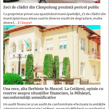
Zeci de clădiri din Câmpulung prezintă pericol public
Cu proprietar privat sau aparținând municipalității, 23 de clădiri din
municipiul muscelean sunt în diverse stadii de degradare, multe
dintre […]
Citește!
Una rece, alta fierbinte în Muscel. La Cetăţeni, opinie cu
rezerve asupra situaţiilor financiare, la Mihăeşti,
neconformităţi semnificative
Un audit financiar și un audit de conformitate efectuate la unitățile
administrativ teritoriale Cetățeni, respectiv Mihăești au evidențiat