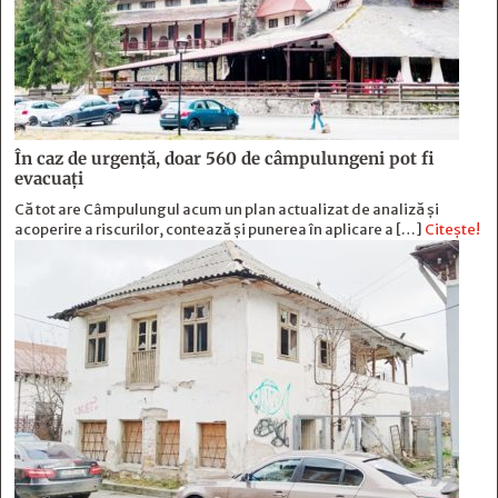
În caz de urgență, doar 560 de câmpulungeni pot fi
evacuați
Că tot are Câmpulungul acum un plan actualizat de analiză și
acoperire a riscurilor, contează și punerea în aplicare a […]
Citește!