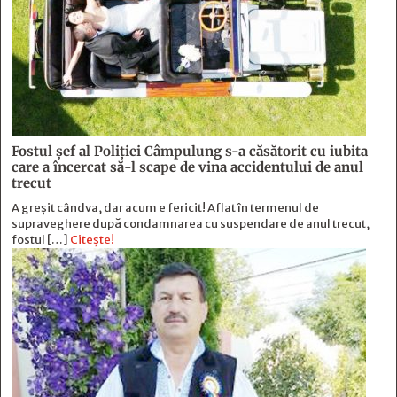
Fostul şef al Poliţiei Câmpulung s-a căsătorit cu iubita
care a încercat să-l scape de vina accidentului de anul
trecut
A greșit cândva, dar acum e fericit! Aflat în termenul de
supraveghere după condamnarea cu suspendare de anul trecut,
fostul […]
Citește!