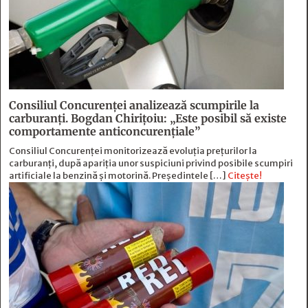
Consiliul Concurenței analizează scumpirile la
carburanți. Bogdan Chirițoiu: „Este posibil să existe
comportamente anticoncurențiale”
Consiliul Concurenței monitorizează evoluția prețurilor la
carburanți, după apariția unor suspiciuni privind posibile scumpiri
artificiale la benzină și motorină. Președintele […]
Citește!