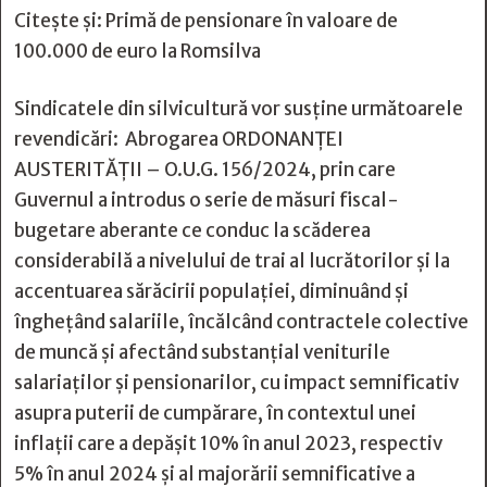
Citește și:
Primă de pensionare în valoare de
100.000 de euro la Romsilva
Sindicatele din silvicultură vor susţine următoarele
revendicări:
Abrogarea ORDONANŢEI
AUSTERITĂŢII – O.U.G. 156/2024, prin care
Guvernul a introdus o serie de măsuri fiscal-
bugetare aberante ce conduc la scăderea
considerabilă a nivelului de trai al lucrătorilor şi la
accentuarea sărăcirii populaţiei, diminuând şi
îngheţând salariile, încălcând contractele colective
de muncă şi afectând substanţial veniturile
salariaţilor şi pensionarilor, cu impact semnificativ
asupra puterii de cumpărare, în contextul unei
inflaţii care a depăşit 10% în anul 2023, respectiv
5% în anul 2024 şi al majorării semnificative a