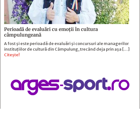
Perioadă de evaluări cu emoţii în cultura
câmpulungeană
A fost și este perioadă de evaluări și concursuri ale managerilor
instituțiilor de cultură din Câmpulung, trecând deja prin așa […]
Citește!
Contact
:
e-mail:
jurnaldearges@gmail.com
Tel: 0248.221.774; 0770.582.356