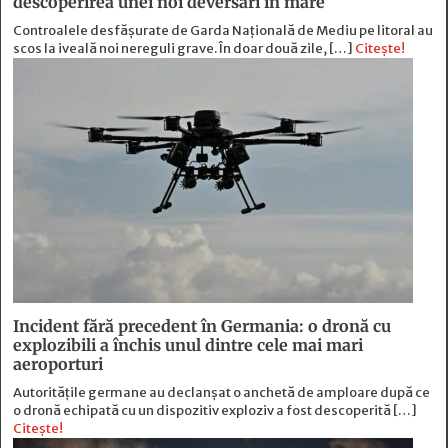
descoperirea unei noi deversări în mare
Controalele desfășurate de Garda Națională de Mediu pe litoral au
scos la iveală noi nereguli grave. În doar două zile, […]
Citește!
Incident fără precedent în Germania: o dronă cu
explozibili a închis unul dintre cele mai mari
aeroporturi
Autoritățile germane au declanșat o anchetă de amploare după ce
o dronă echipată cu un dispozitiv exploziv a fost descoperită […]
Citește!