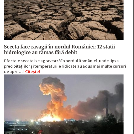
Seceta face ravagii în nordul României: 12 stații
hidrologice au rămas fără debit
Efectele secetei se agravează în nordul României, unde lipsa
precipitațiilor și temperaturile ridicate au adus mai multe cursuri
de apă […]
Citește!