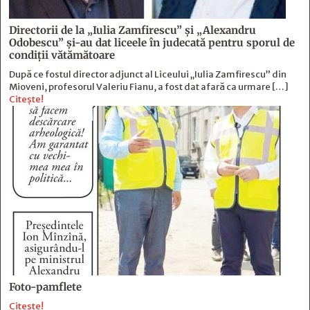
Directorii de la „Iulia Zamfirescu” și „Alexandru
Odobescu” și-au dat liceele în judecată pentru sporul de
condiții vătămătoare
După ce fostul director adjunct al Liceului „Iulia Zamfirescu” din
Mioveni, profesorul Valeriu Fianu, a fost dat afară ca urmare […]
Citește!
Foto-pamflete
Citește!