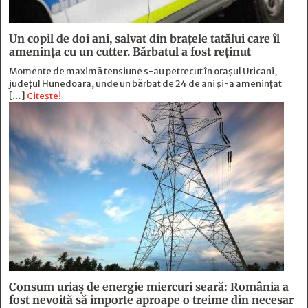
Un copil de doi ani, salvat din brațele tatălui care îl
amenința cu un cutter. Bărbatul a fost reținut
Momente de maximă tensiune s-au petrecut în orașul Uricani,
județul Hunedoara, unde un bărbat de 24 de ani și-a amenințat
[…]
Citește!
Consum uriaș de energie miercuri seară: România a
fost nevoită să importe aproape o treime din necesar