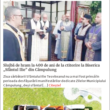
Slujbă de hram la 400 de ani de la ctitorire la Biserica
„Sfântul Ilie” din Câmpulung
Ziua sărbătorii Sfântului Ilie Tesviteanul nu a mai fost prinsă în
perioada desfășurării manifestărilor dedicate Zilelor Municipiului
Câmpulung, deși sfântul […]
Citește!