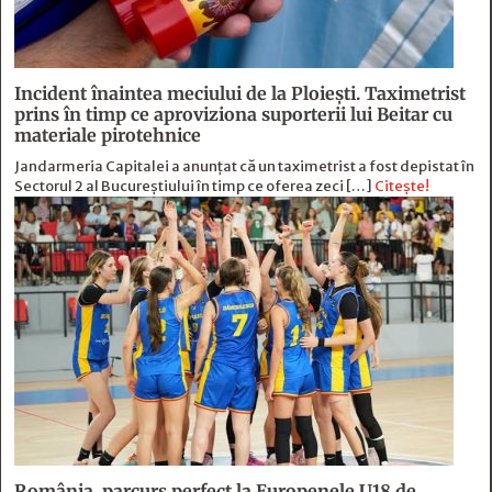
Incident înaintea meciului de la Ploiești. Taximetrist
prins în timp ce aproviziona suporterii lui Beitar cu
materiale pirotehnice
Jandarmeria Capitalei a anunțat că un taximetrist a fost depistat în
Sectorul 2 al Bucureștiului în timp ce oferea zeci […]
Citește!
România, parcurs perfect la Europenele U18 de