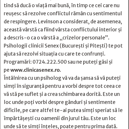
tind să ducă o viață mai bună, în timp ce cei care nu
reușesc să rezolve conflictul rămân cu sentimentul
de respingere. Levinson a considerat, de asemenea,
această vârstă ca fiind vârsta conflictului interior și
a descris-o ca o vârstă a „crizelor personale”.
Psihologii clinicii Senex (București și Pitești) te pot
ajuta să rezolvi situația cu care te confrunți.
Programări: 0724.222.500 sau ne puteți găsi și
pe
www.clinicasenex.ro
.
Întâlnirea cu un psiholog vă va da șansa să vă puteți
simți în siguranță pentru a vorbi despre tot ceea ce
vă stă pe suflet și a crea schimbarea dorită. Este un
loc unde poți vorbi despre gânduri și sentimente
dificile, pe care altfel te-ai putea simți speriat să le
împărtășești cu oamenii din jurul tău. Este un loc
unde să te simți înțeles, poate pentru prima dată.