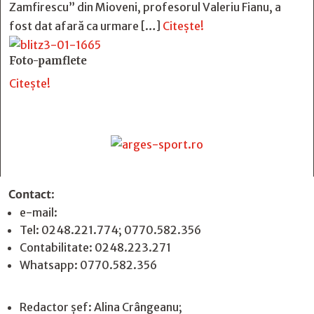
Zamfirescu” din Mioveni, profesorul Valeriu Fianu, a
fost dat afară ca urmare […]
Citește!
Foto-pamflete
Citește!
Contact
:
e-mail:
jurnaldearges@gmail.com
Tel: 0248.221.774; 0770.582.356
Contabilitate: 0248.223.271
Whatsapp: 0770.582.356
Redactor șef: Alina Crângeanu;