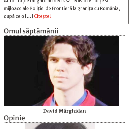
Autoritățile bulgare au decis să redisloce forțe și
mijloace ale Poliției de Frontieră la granița cu România,
după ce o […]
Citește!
Omul săptămânii
David Mărghidan
Opinie