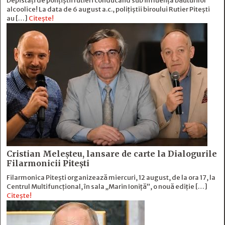
Depistați de polițiștii rutieri conducând sub influența băuturilor
alcoolice! La data de 6 august a.c., polițiștii biroului Rutier Pitești
au […]
Citește!
Cristian Meleșteu, lansare de carte la Dialogurile
Filarmonicii Pitești
Filarmonica Pitești organizează miercuri, 12 august, de la ora 17, la
Centrul Multifuncțional, în sala „Marin Ioniță”, o nouă ediție […]
Citește!