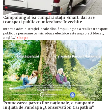
Câmpulungul îşi cumpără staţii Smart, dar are
transport public cu microbuze învechite
Intenția administrației locale din Câmpulung de a realiza transport
public de persoane cu microbuze electrice este un proiect blocat,
deși […]
Citește!
Promovarea parcurilor naționale, o campanie
inițiată de Fundația „Conservation Carpathia”