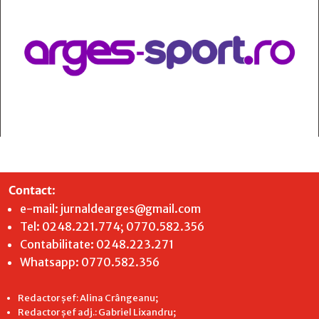
Contact
:
e-mail:
jurnaldearges@gmail.com
Tel: 0248.221.774; 0770.582.356
Contabilitate: 0248.223.271
Whatsapp: 0770.582.356
Redactor șef: Alina Crângeanu;
Redactor șef adj.: Gabriel Lixandru;