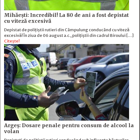
Mihăești: Incredibil! La 80 de ani a fost depistat
cu viteză excesivă
Depistat de polițiștii rutieri din Câmpulung conducând cu viteză
excesivă! În ziua de 06 august a.c., polițiștii din cadrul Biroului […]
Citește!
Argeș: Dosare penale pentru consum de alcool la
volan