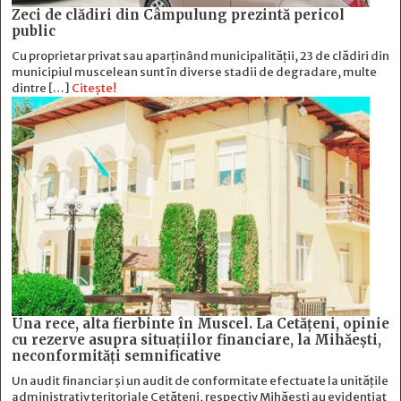
Zeci de clădiri din Câmpulung prezintă pericol
public
Cu proprietar privat sau aparținând municipalității, 23 de clădiri din
municipiul muscelean sunt în diverse stadii de degradare, multe
dintre […]
Citește!
Una rece, alta fierbinte în Muscel. La Cetăţeni, opinie
cu rezerve asupra situaţiilor financiare, la Mihăeşti,
neconformităţi semnificative
Un audit financiar și un audit de conformitate efectuate la unitățile
administrativ teritoriale Cetățeni, respectiv Mihăești au evidențiat