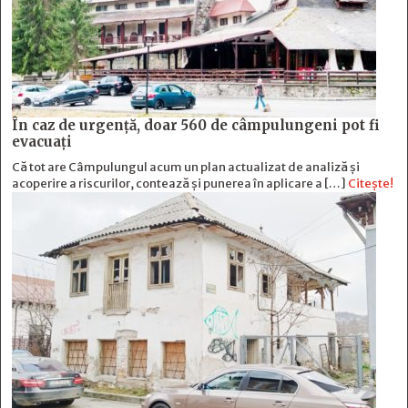
În caz de urgență, doar 560 de câmpulungeni pot fi
evacuați
Că tot are Câmpulungul acum un plan actualizat de analiză și
acoperire a riscurilor, contează și punerea în aplicare a […]
Citește!