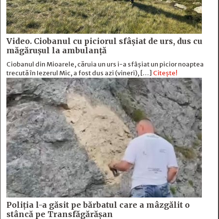
Video. Ciobanul cu piciorul sfâșiat de urs, dus cu
măgărușul la ambulanță
Ciobanul din Mioarele, căruia un urs i-a sfâșiat un picior noaptea
trecută în Iezerul Mic, a fost dus azi (vineri), […]
Citește!
Poliția l-a găsit pe bărbatul care a mâzgălit o
stâncă pe Transfăgărășan