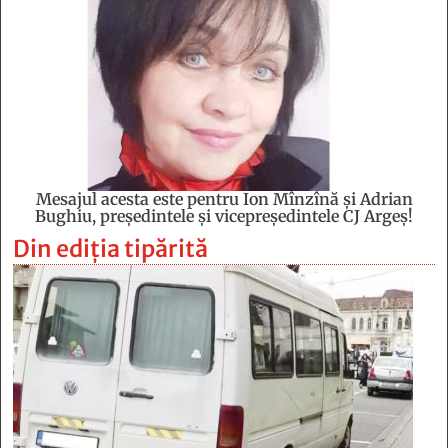
Mesajul acesta este pentru Ion Mînzînă şi Adrian
Bughiu, preşedintele şi vicepreşedintele CJ Argeş!
Din ediția tipărită