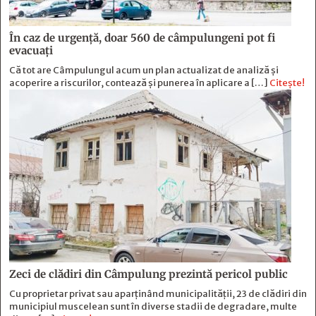
În caz de urgență, doar 560 de câmpulungeni pot fi
evacuați
Că tot are Câmpulungul acum un plan actualizat de analiză și
acoperire a riscurilor, contează și punerea în aplicare a […]
Citește!
Zeci de clădiri din Câmpulung prezintă pericol public
Cu proprietar privat sau aparținând municipalității, 23 de clădiri din
municipiul muscelean sunt în diverse stadii de degradare, multe