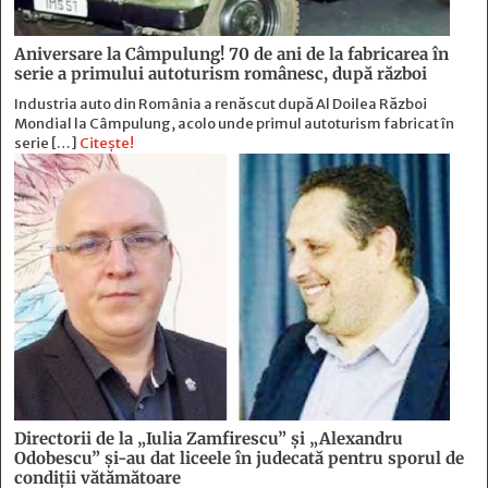
Aniversare la Câmpulung! 70 de ani de la fabricarea în
serie a primului autoturism românesc, după război
Industria auto din România a renăscut după Al Doilea Război
Mondial la Câmpulung, acolo unde primul autoturism fabricat în
serie […]
Citește!
Directorii de la „Iulia Zamfirescu” și „Alexandru
Odobescu” și-au dat liceele în judecată pentru sporul de
condiții vătămătoare