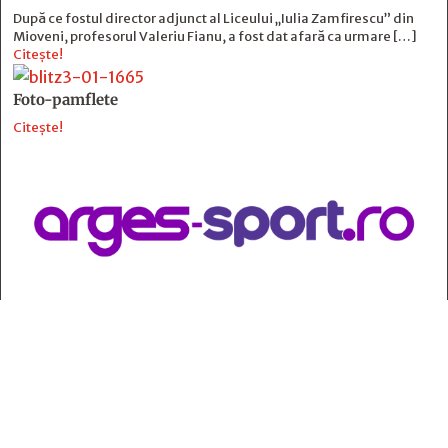
După ce fostul director adjunct al Liceului „Iulia Zamfirescu” din
Mioveni, profesorul Valeriu Fianu, a fost dat afară ca urmare […]
Citește!
Foto-pamflete
Citește!
Contact
:
e-mail:
jurnaldearges@gmail.com
Tel: 0248.221.774; 0770.582.356
Contabilitate: 0248.223.271
Whatsapp: 0770.582.356