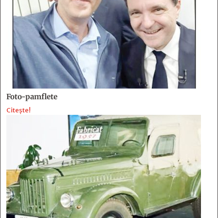
Foto-pamflete
Citește!