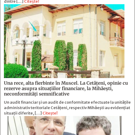
dintre […]
Citește!
Una rece, alta fierbinte în Muscel. La Cetăţeni, opinie cu
rezerve asupra situaţiilor financiare, la Mihăeşti,
neconformităţi semnificative
Un audit financiar și un audit de conformitate efectuate la unitățile
administrativ teritoriale Cetățeni, respectiv Mihăești au evidențiat
situații diferite, […]
Citește!