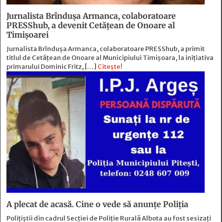
Jurnalista Brîndușa Armanca, colaboratoare
PRESShub, a devenit Cetățean de Onoare al
Timișoarei
Jurnalista Brîndușa Armanca, colaboratoare PRESShub, a primit
titlul de Cetățean de Onoare al Municipiului Timișoara, la inițiativa
primarului Dominic Fritz, […]
Citește!
A plecat de acasă. Cine o vede să anunțe Poliția
Polițiștii din cadrul Secției de Poliție Rurală Albota au fost sesizați