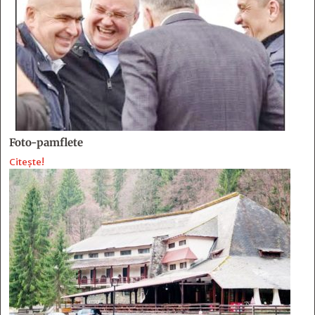
Foto-pamflete
Citește!