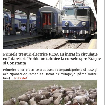
Primele trenuri electrice PESA au intrat în circulație
cu întârzieri. Probleme tehnice la cursele spre Brașov
și Constanța
Primele trenuri electrice produse de compania poloneză PESA și
achiziționate de România au intrat în circulație, după mai multe
luni […]
Citește!