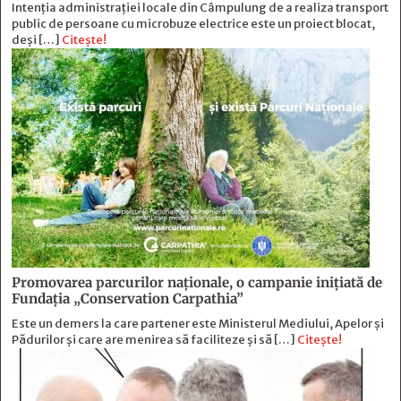
Intenția administrației locale din Câmpulung de a realiza transport
public de persoane cu microbuze electrice este un proiect blocat,
deși […]
Citește!
Promovarea parcurilor naționale, o campanie inițiată de
Fundația „Conservation Carpathia”
Este un demers la care partener este Ministerul Mediului, Apelor și
Pădurilor și care are menirea să faciliteze și să […]
Citește!