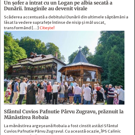
Un șofer a intrat cu un Logan pe albia secată a
Dunării. Imaginile au devenit virale
Scăderea accentuată a debitului Dunării din ultimele săptămâni a
lăsat la vedere suprafețe întinse de nisip și mâl uscat,
transformând […]
Citește!
Sfântul Cuvios Pafnutie Pârvu Zugravu, prăznuit la
Mănăstirea Robaia
La mănăstirea argeșeană Robaia a fost cinstit astăzi Sfântul
Cuvios Pafnutie Pârvu Zugravul. Cu această ocazie, ÎPS Calinic