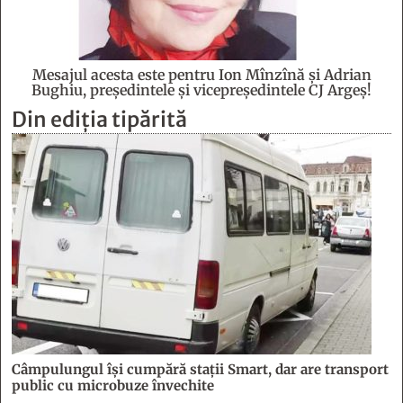
Mesajul acesta este pentru Ion Mînzînă şi Adrian
Bughiu, preşedintele şi vicepreşedintele CJ Argeş!
Din ediția tipărită
Câmpulungul îşi cumpără staţii Smart, dar are transport
public cu microbuze învechite