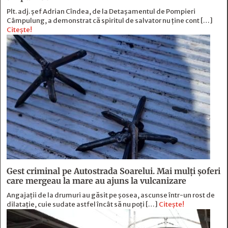
Plt. adj. șef Adrian Cîndea, de la Detașamentul de Pompieri
Câmpulung, a demonstrat că spiritul de salvator nu ține cont […]
Citește!
Gest criminal pe Autostrada Soarelui. Mai mulți șoferi
care mergeau la mare au ajuns la vulcanizare
Angajaţii de la drumuri au găsit pe şosea, ascunse într-un rost de
dilataţie, cuie sudate astfel încât să nu poţi […]
Citește!