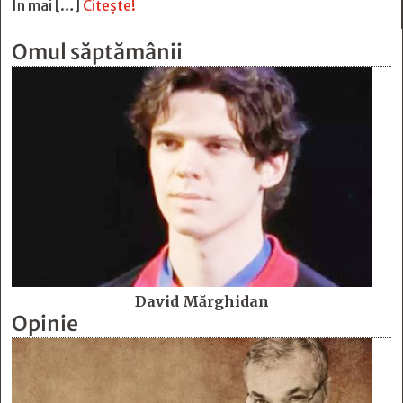
În mai […]
Citește!
Omul săptămânii
David Mărghidan
Opinie