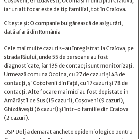
Coșoveni, Ghizdăvești, Ocolna și municipiul Craiova,
iar un alt focar este de tip familial, tot în Craiova.
Citește și:
O companie bulgărească de asigurări,
dată afară din România
Cele mai multe cazuri s-au înregistrat la Craiova, pe
strada Râului, unde 55 de persoane au fost
diagnosticate, iar 135 de contacți sunt monitorizați.
Urmează comuna Ocolna, cu 27 de cazuri și 43 de
contacți, și Coțofenii din Față, cu 17 cazuri și 78 de
contacți. Alte focare mai mici au fost depistate în
Amărăștii de Sus (15 cazuri), Coșoveni (9 cazuri),
Ghizdăvești (6 cazuri) și într-o familie din Craiova
(2 cazuri).
DSP Dolj a demarat anchete epidemiologice pentru