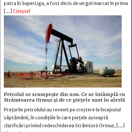
patra în SuperLiga, a fost decis de un gol marcat în prima
[…]
Citește!
Petrolul se scumpește din nou. Ce se întâmplă cu
Strâmtoarea Ormuz și de ce piețele sunt în alertă
Prețurile petrolului au revenit pe creștere la începutul
săptămânii, în condițiile în care piețele așteaptă
clarificări privind redeschiderea Strâmtorii Ormuz, […]