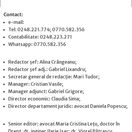
Contact
:
e-mail:
jurnaldearges@gmail.com
Tel: 0248.221.774; 0770.582.356
Contabilitate: 0248.223.271
Whatsapp: 0770.582.356
Redactor șef: Alina Crângeanu;
Redactor șef adj.: Gabriel Lixandru;
Secretar general de redacție: Mari Tudor;
Manager: Cristian Vasile;
Manager adjunct: Gabriel Grigore;
Director economic: Claudia Sima;
Director departament juridic: avocat Daniela Popescu;
Senior editor: avocat Maria Cristina Leţu, doctor în
Drept; dr. inginer Ilarie Isac; dr. Viorel Pătrașcu