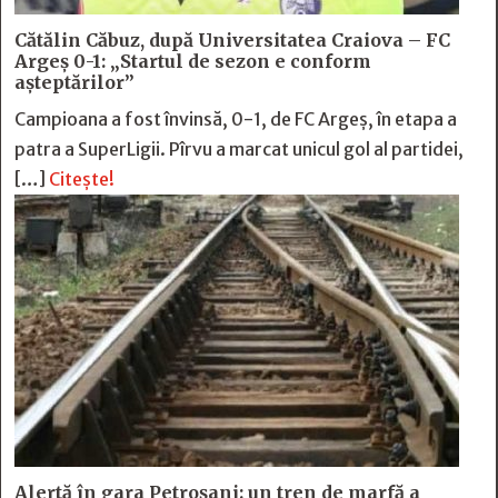
Cătălin Căbuz, după Universitatea Craiova – FC
Argeș 0-1: „Startul de sezon e conform
așteptărilor”
Campioana a fost învinsă, 0-1, de FC Argeș, în etapa a
patra a SuperLigii. Pîrvu a marcat unicul gol al partidei,
[…]
Citește!
Alertă în gara Petroșani: un tren de marfă a