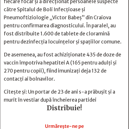
fiecare focar și a direcționat persoanele suspecte
către Spitalul de Boli Infecțioase și
Pneumoftiziologie „Victor Babeș” din Craiova
pentru confirmarea diagnosticului. În paralel, au
fost distribuite 1.600 de tablete de cloramină
pentru dezinfecția locuințelor și spațiilor comune.
De asemenea, au fost achiziționate 435 de doze de
vaccin împotriva hepatitei A (165 pentru adulți și
270 pentru copii), fiind imunizați deja 132 de
contacți ai bolnavilor.
Citește și:
Un portar de 23 de ani s-a prăbușit și a
murit în vestiar după încheierea partidei
Distribuie!







Urmărește-ne pe