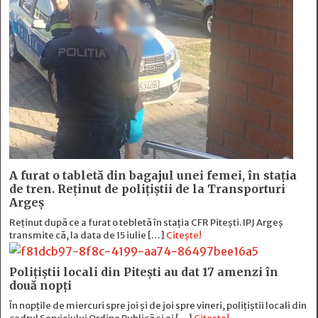
A furat o tabletă din bagajul unei femei, în stația
de tren. Reținut de polițiștii de la Transporturi
Argeș
Reținut după ce a furat o tebletă în stația CFR Pitești. IPJ Argeș
transmite că, la data de 15 iulie […]
Citește!
Polițiștii locali din Pitești au dat 17 amenzi în
două nopți
În nopțile de miercuri spre joi și de joi spre vineri, polițiștii locali din