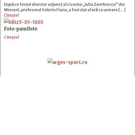
După ce fostul director adjunct al Liceului „Iulia Zamfirescu” din
Mioveni, profesorul Valeriu Fianu, a fost dat afară ca urmare […]
Citește!
Foto-pamflete
Citește!
Contact
:
e-mail:
jurnaldearges@gmail.com
Tel: 0248.221.774; 0770.582.356
Contabilitate: 0248.223.271
Whatsapp: 0770.582.356
Redactor șef: Alina Crângeanu;