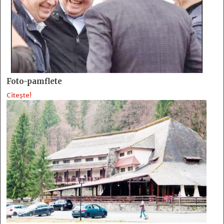
Foto-pamflete
Citește!