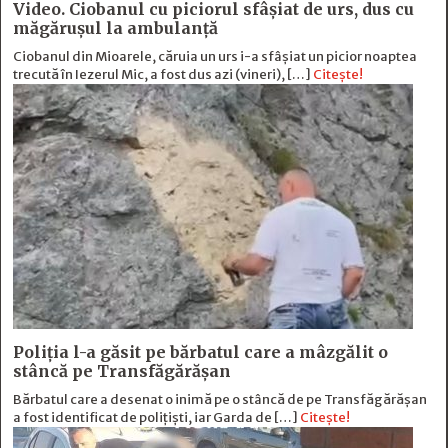
Video. Ciobanul cu piciorul sfâșiat de urs, dus cu
măgărușul la ambulanță
Ciobanul din Mioarele, căruia un urs i-a sfâșiat un picior noaptea
trecută în Iezerul Mic, a fost dus azi (vineri), […]
Citește!
Poliția l-a găsit pe bărbatul care a mâzgălit o
stâncă pe Transfăgărășan
Bărbatul care a desenat o inimă pe o stâncă de pe Transfăgărășan
a fost identificat de polițiști, iar Garda de […]
Citește!