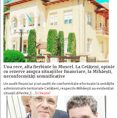
Una rece, alta fierbinte în Muscel. La Cetăţeni, opinie
cu rezerve asupra situaţiilor financiare, la Mihăeşti,
neconformităţi semnificative
Un audit financiar și un audit de conformitate efectuate la unitățile
administrativ teritoriale Cetățeni, respectiv Mihăești au evidențiat
situații diferite, […]
Citește!