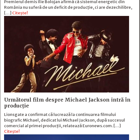
Premierul demis Ilie Bolojan afirmă că sistemul energetic din
România nu suferă de un deficit de producţie, ci are dezechilibre,
[…]
Citește!
Următorul film despre Michael Jackson intră în
producție
Lionsgate a confirmat că lucrează la continuarea filmului
biografic Michael, dedicat lui Michael Jackson, după succesul
comercial al primei producții, relatează Euronews.com. […]
Citește!