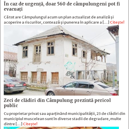
În caz de urgență, doar 560 de câmpulungeni pot fi
evacuați
Că tot are Câmpulungul acum un plan actualizat de analiză și
acoperire a riscurilor, contează și punerea în aplicare a […]
Citește!
Zeci de clădiri din Câmpulung prezintă pericol
public
Cu proprietar privat sau aparținând municipalității, 23 de clădiri din
municipiul muscelean sunt în diverse stadii de degradare, multe
dintre […]
Citește!