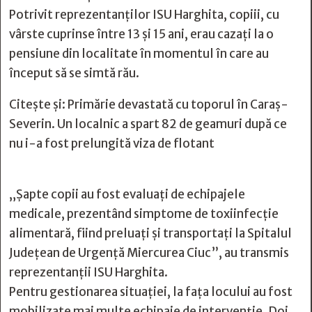
Potrivit reprezentanților ISU Harghita, copiii, cu
vârste cuprinse între 13 și 15 ani, erau cazați la o
pensiune din localitate în momentul în care au
început să se simtă rău.
Citește și:
Primărie devastată cu toporul în Caraș-
Severin. Un localnic a spart 82 de geamuri după ce
nu i-a fost prelungită viza de flotant
„Șapte copii au fost evaluați de echipajele
medicale, prezentând simptome de toxiinfecție
alimentară, fiind preluați și transportați la Spitalul
Județean de Urgență Miercurea Ciuc”, au transmis
reprezentanții ISU Harghita.
Pentru gestionarea situației, la fața locului au fost
mobilizate mai multe echipaje de intervenție. Doi