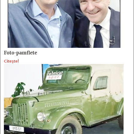
Foto-pamflete
Citește!