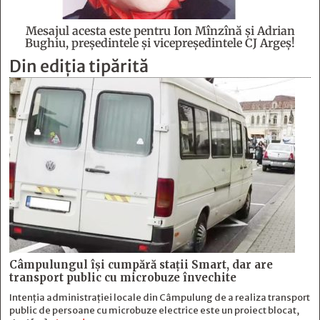
Mesajul acesta este pentru Ion Mînzînă şi Adrian
Bughiu, preşedintele şi vicepreşedintele CJ Argeş!
Din ediția tipărită
Câmpulungul îşi cumpără staţii Smart, dar are
transport public cu microbuze învechite
Intenția administrației locale din Câmpulung de a realiza transport
public de persoane cu microbuze electrice este un proiect blocat,