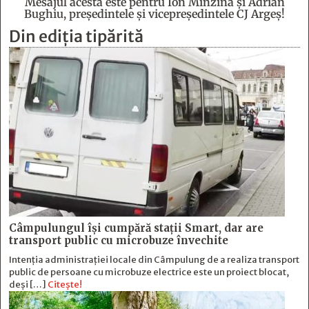
Mesajul acesta este pentru Ion Mînzînă şi Adrian
Bughiu, preşedintele şi vicepreşedintele CJ Argeş!
Din ediția tipărită
Câmpulungul îşi cumpără staţii Smart, dar are
transport public cu microbuze învechite
Intenția administrației locale din Câmpulung de a realiza transport
public de persoane cu microbuze electrice este un proiect blocat,
deși […]
Citește!