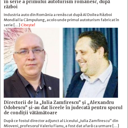
în serie a primului autoturism românesc, după
război
Industria auto din România a renăscut după Al Doilea Război
Mondial la Câmpulung, acolo unde primul autoturism fabricat în
serie […]
Citește!
Directorii de la „Iulia Zamfirescu” și „Alexandru
Odobescu” și-au dat liceele în judecată pentru sporul
de condiții vătămătoare
După ce fostul director adjunct al Liceului „Iulia Zamfirescu” din
Mioveni, profesorul Valeriu Fianu, a fost dat afară ca urmare […]