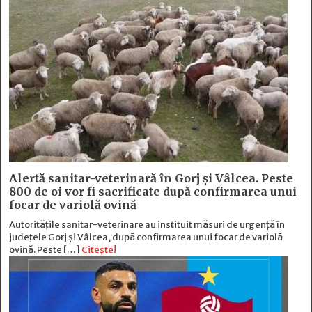
Alertă sanitar-veterinară în Gorj și Vâlcea. Peste
800 de oi vor fi sacrificate după confirmarea unui
focar de variolă ovină
Autoritățile sanitar-veterinare au instituit măsuri de urgență în
județele Gorj și Vâlcea, după confirmarea unui focar de variolă
ovină. Peste […]
Citește!