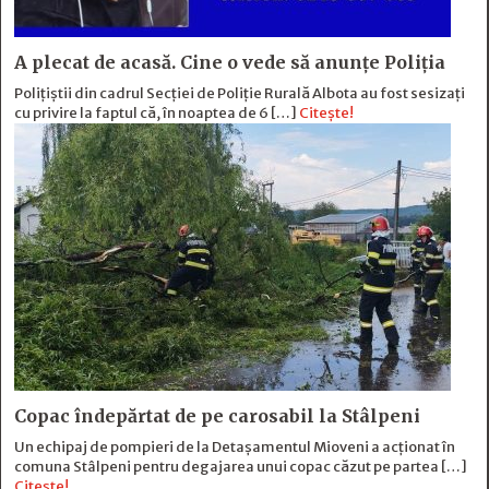
A plecat de acasă. Cine o vede să anunțe Poliția
Polițiștii din cadrul Secției de Poliție Rurală Albota au fost sesizați
cu privire la faptul că, în noaptea de 6 […]
Citește!
Copac îndepărtat de pe carosabil la Stâlpeni
Un echipaj de pompieri de la Detașamentul Mioveni a acționat în
comuna Stâlpeni pentru degajarea unui copac căzut pe partea […]
Citește!