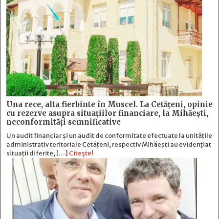
Una rece, alta fierbinte în Muscel. La Cetăţeni, opinie
cu rezerve asupra situaţiilor financiare, la Mihăeşti,
neconformităţi semnificative
Un audit financiar și un audit de conformitate efectuate la unitățile
administrativ teritoriale Cetățeni, respectiv Mihăești au evidențiat
situații diferite, […]
Citește!