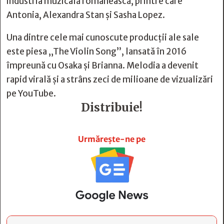
industria muzicală românească, printre care
Antonia, Alexandra Stan și Sasha Lopez.
Una dintre cele mai cunoscute producții ale sale
este piesa „The Violin Song”, lansată în 2016
împreună cu Osaka și Brianna. Melodia a devenit
rapid virală și a strâns zeci de milioane de vizualizări
pe YouTube.
Distribuie!







Urmărește-ne pe