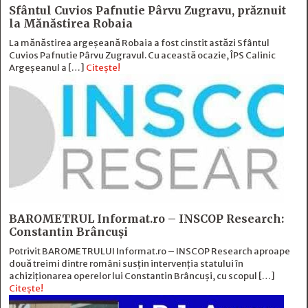
Sfântul Cuvios Pafnutie Pârvu Zugravu, prăznuit
la Mănăstirea Robaia
La mănăstirea argeșeană Robaia a fost cinstit astăzi Sfântul
Cuvios Pafnutie Pârvu Zugravul. Cu această ocazie, ÎPS Calinic
Argeșeanul a […]
Citește!
BAROMETRUL Informat.ro – INSCOP Research:
Constantin Brâncuși
Potrivit BAROMETRULUI Informat.ro – INSCOP Research aproape
două treimi dintre români susțin intervenția statului în
achiziționarea operelor lui Constantin Brâncuși, cu scopul […]
Citește!