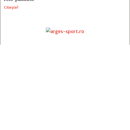
Citește!
Contact
:
e-mail:
jurnaldearges@gmail.com
Tel: 0248.221.774; 0770.582.356
Contabilitate: 0248.223.271
Whatsapp: 0770.582.356
Redactor șef: Alina Crângeanu;
Redactor șef adj.: Gabriel Lixandru;
Secretar general de redacție: Mari Tudor;
Manager: Cristian Vasile;
Manager adjunct: Gabriel Grigore;
Director economic: Claudia Sima;