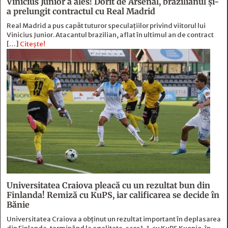
Vinicius Junior a ales! Dorit de Arsenal, brazilianul și-
a prelungit contractul cu Real Madrid
Real Madrid a pus capăt tuturor speculațiilor privind viitorul lui
Vinicius Junior. Atacantul brazilian, aflat în ultimul an de contract
[…]
Citește!
Universitatea Craiova pleacă cu un rezultat bun din
Finlanda! Remiză cu KuPS, iar calificarea se decide în
Bănie
Universitatea Craiova a obținut un rezultat important în deplasarea