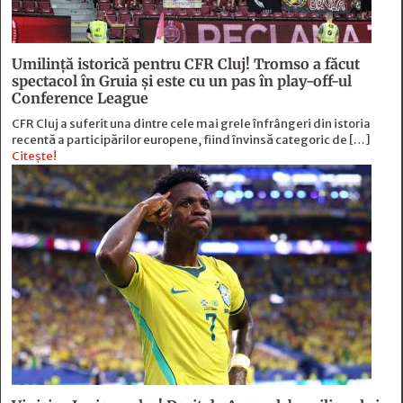
Umilință istorică pentru CFR Cluj! Tromso a făcut
spectacol în Gruia și este cu un pas în play-off-ul
Conference League
CFR Cluj a suferit una dintre cele mai grele înfrângeri din istoria
recentă a participărilor europene, fiind învinsă categoric de […]
Citește!