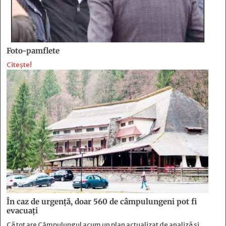
Foto-pamflete
Citește!
În caz de urgență, doar 560 de câmpulungeni pot fi
evacuați
Că tot are Câmpulungul acum un plan actualizat de analiză și