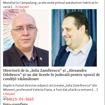
Mondial la Câmpulung, acolo unde primul autoturism fabricat în
serie […]
Citește!
Directorii de la „Iulia Zamfirescu” și „Alexandru
Odobescu” și-au dat liceele în judecată pentru sporul de
condiții vătămătoare
După ce fostul director adjunct al Liceului „Iulia Zamfirescu” din
Mioveni, profesorul Valeriu Fianu, a fost dat afară ca urmare […]
Citește!
Foto-pamflete