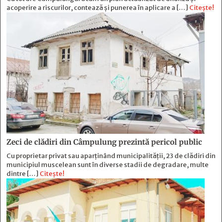
acoperire a riscurilor, contează și punerea în aplicare a […]
Citește!
Zeci de clădiri din Câmpulung prezintă pericol public
Cu proprietar privat sau aparținând municipalității, 23 de clădiri din
municipiul muscelean sunt în diverse stadii de degradare, multe
dintre […]
Citește!