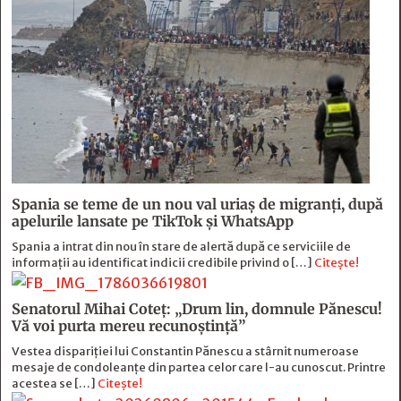
Spania se teme de un nou val uriaș de migranți, după
apelurile lansate pe TikTok și WhatsApp
Spania a intrat din nou în stare de alertă după ce serviciile de
informații au identificat indicii credibile privind o […]
Citește!
Senatorul Mihai Coteț: „Drum lin, domnule Pănescu!
Vă voi purta mereu recunoștință”
Vestea dispariției lui Constantin Pănescu a stârnit numeroase
mesaje de condoleanțe din partea celor care l-au cunoscut. Printre
acestea se […]
Citește!