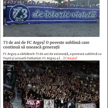
73 de ani de FC Argeş! O poveste sublimă care
continuă să unească generaţii
FC Argeș a sărbătorit 73 de ani de existență, o poveste sublimă cu
foștii și actualii fotbaliști. FC Argeș a […]
Citește!