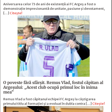
Aniversarea celor 73 de ani de existență ai FC Argeș a fost o
demonstrație impresionantă de unitate, pasiune și devotament,
[…]
Citește!
O poveste fără sfârşit. Remus Vlad, fostul căpitan al
Argeşului: „Acest club ocupă primul loc în inima
mea”
Remus Vlad a fost căpitanul echipei FC Argeș la câștigarea
primului titlu al formației și a evoluat în dubla contra […]
Citește!