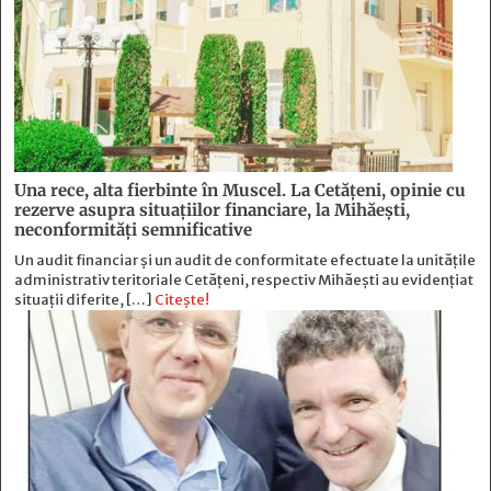
Una rece, alta fierbinte în Muscel. La Cetăţeni, opinie cu
rezerve asupra situaţiilor financiare, la Mihăeşti,
neconformităţi semnificative
Un audit financiar și un audit de conformitate efectuate la unitățile
administrativ teritoriale Cetățeni, respectiv Mihăești au evidențiat
situații diferite, […]
Citește!