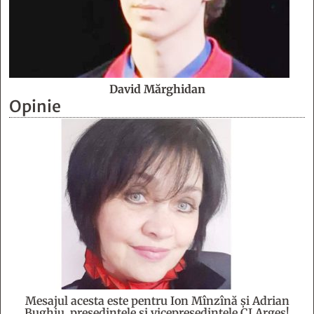
David Mărghidan
Opinie
Mesajul acesta este pentru Ion Mînzînă şi Adrian
Bughiu, preşedintele şi vicepreşedintele CJ Argeş!