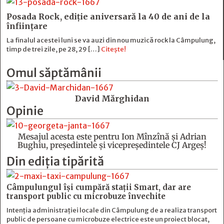
Posada Rock, ediţie aniversară la 40 de ani de la
înfiinţare
La finalul acestei luni se va auzi din nou muzică rock la Câmpulung,
timp de trei zile, pe 28, 29 […]
Citește!
Omul săptămânii
David Mărghidan
Opinie
Mesajul acesta este pentru Ion Mînzînă şi Adrian
Bughiu, preşedintele şi vicepreşedintele CJ Argeş!
Din ediția tipărită
Câmpulungul îşi cumpără staţii Smart, dar are
transport public cu microbuze învechite
Intenția administrației locale din Câmpulung de a realiza transport
public de persoane cu microbuze electrice este un proiect blocat,