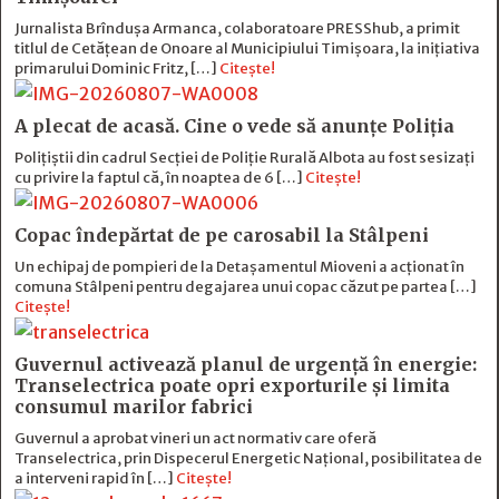
Jurnalista Brîndușa Armanca, colaboratoare PRESShub, a primit
titlul de Cetățean de Onoare al Municipiului Timișoara, la inițiativa
primarului Dominic Fritz, […]
Citește!
A plecat de acasă. Cine o vede să anunțe Poliția
Polițiștii din cadrul Secției de Poliție Rurală Albota au fost sesizați
cu privire la faptul că, în noaptea de 6 […]
Citește!
Copac îndepărtat de pe carosabil la Stâlpeni
Un echipaj de pompieri de la Detașamentul Mioveni a acționat în
comuna Stâlpeni pentru degajarea unui copac căzut pe partea […]
Citește!
Guvernul activează planul de urgență în energie:
Transelectrica poate opri exporturile și limita
consumul marilor fabrici
Guvernul a aprobat vineri un act normativ care oferă
Transelectrica, prin Dispecerul Energetic Național, posibilitatea de
a interveni rapid în […]
Citește!