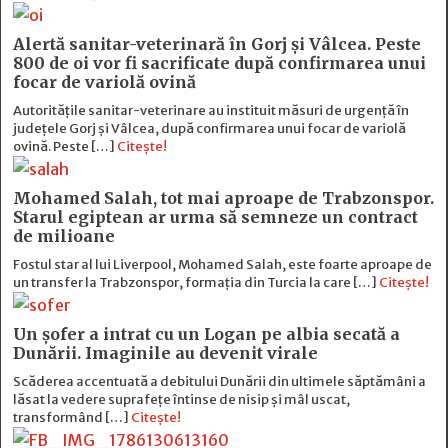
Alertă sanitar-veterinară în Gorj și Vâlcea. Peste
800 de oi vor fi sacrificate după confirmarea unui
focar de variolă ovină
Autoritățile sanitar-veterinare au instituit măsuri de urgență în
județele Gorj și Vâlcea, după confirmarea unui focar de variolă
ovină. Peste […]
Citește!
Mohamed Salah, tot mai aproape de Trabzonspor.
Starul egiptean ar urma să semneze un contract
de milioane
Fostul star al lui Liverpool, Mohamed Salah, este foarte aproape de
un transfer la Trabzonspor, formația din Turcia la care […]
Citește!
Un șofer a intrat cu un Logan pe albia secată a
Dunării. Imaginile au devenit virale
Scăderea accentuată a debitului Dunării din ultimele săptămâni a
lăsat la vedere suprafețe întinse de nisip și mâl uscat,
transformând […]
Citește!