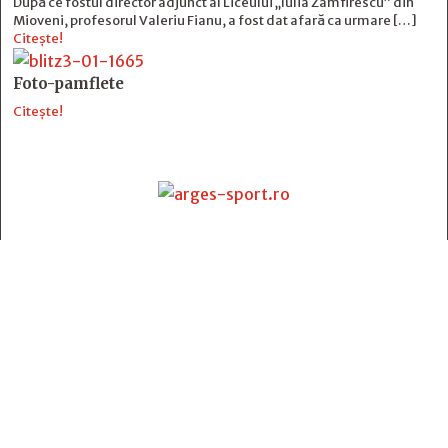
După ce fostul director adjunct al Liceului „Iulia Zamfirescu” din
Mioveni, profesorul Valeriu Fianu, a fost dat afară ca urmare […]
Citește!
Foto-pamflete
Citește!
Contact
:
e-mail:
jurnaldearges@gmail.com
Tel: 0248.221.774; 0770.582.356
Contabilitate: 0248.223.271
Whatsapp: 0770.582.356
Redactor șef: Alina Crângeanu;
Redactor șef adj.: Gabriel Lixandru;