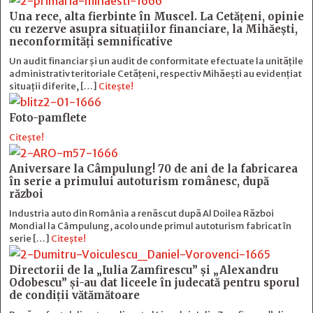
Una rece, alta fierbinte în Muscel. La Cetăţeni, opinie
cu rezerve asupra situaţiilor financiare, la Mihăeşti,
neconformităţi semnificative
Un audit financiar și un audit de conformitate efectuate la unitățile
administrativ teritoriale Cetățeni, respectiv Mihăești au evidențiat
situații diferite, […]
Citește!
Foto-pamflete
Citește!
Aniversare la Câmpulung! 70 de ani de la fabricarea
în serie a primului autoturism românesc, după
război
Industria auto din România a renăscut după Al Doilea Război
Mondial la Câmpulung, acolo unde primul autoturism fabricat în
serie […]
Citește!
Directorii de la „Iulia Zamfirescu” și „Alexandru
Odobescu” și-au dat liceele în judecată pentru sporul
de condiții vătămătoare