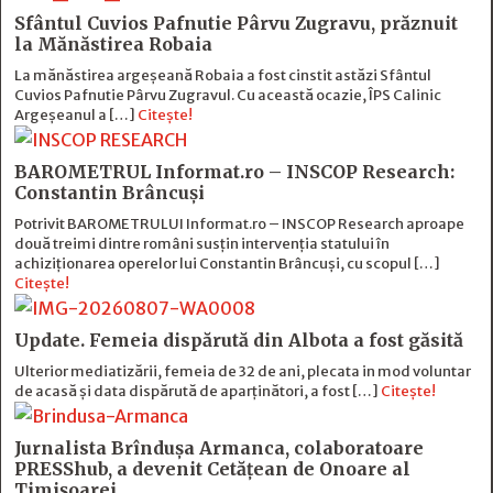
Sfântul Cuvios Pafnutie Pârvu Zugravu, prăznuit
la Mănăstirea Robaia
La mănăstirea argeșeană Robaia a fost cinstit astăzi Sfântul
Cuvios Pafnutie Pârvu Zugravul. Cu această ocazie, ÎPS Calinic
Argeșeanul a […]
Citește!
BAROMETRUL Informat.ro – INSCOP Research:
Constantin Brâncuși
Potrivit BAROMETRULUI Informat.ro – INSCOP Research aproape
două treimi dintre români susțin intervenția statului în
achiziționarea operelor lui Constantin Brâncuși, cu scopul […]
Citește!
Update. Femeia dispărută din Albota a fost găsită
Ulterior mediatizării, femeia de 32 de ani, plecata in mod voluntar
de acasă și data dispărută de aparținători, a fost […]
Citește!
Jurnalista Brîndușa Armanca, colaboratoare
PRESShub, a devenit Cetățean de Onoare al
Timișoarei