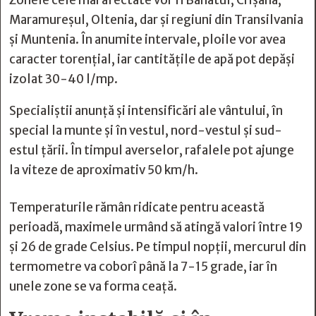
Zonele cele mai afectate vor fi Banatul, Crișana,
Maramureșul, Oltenia, dar și regiuni din Transilvania
și Muntenia. În anumite intervale, ploile vor avea
caracter torențial, iar cantitățile de apă pot depăși
izolat 30-40 l/mp.
Specialiștii anunță și intensificări ale vântului, în
special la munte și în vestul, nord-vestul și sud-
estul țării. În timpul averselor, rafalele pot ajunge
la viteze de aproximativ 50 km/h.
Temperaturile rămân ridicate pentru această
perioadă, maximele urmând să atingă valori între 19
și 26 de grade Celsius. Pe timpul nopții, mercurul din
termometre va coborî până la 7-15 grade, iar în
unele zone se va forma ceață.