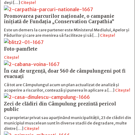
deși […]
Citește!
Promovarea parcurilor naționale, o campanie
inițiată de Fundația „Conservation Carpathia”
Este un demers la care partener este Ministerul Mediului, Apelor și
Pădurilor și care are menirea să faciliteze și să […]
Citește!
Foto-pamflete
Citește!
În caz de urgență, doar 560 de câmpulungeni pot fi
evacuați
Că tot are Câmpulungul acum un plan actualizat de analiză și
acoperire a riscurilor, contează și punerea în aplicare a […]
Citește!
Zeci de clădiri din Câmpulung prezintă pericol
public
Cu proprietar privat sau aparținând municipalității, 23 de clădiri din
municipiul muscelean sunt în diverse stadii de degradare, multe
dintre […]
Citește!