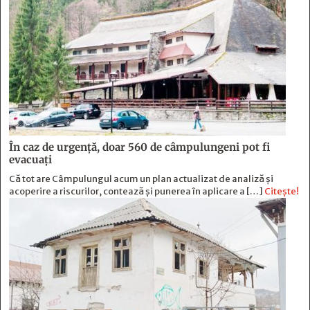
În caz de urgență, doar 560 de câmpulungeni pot fi
evacuați
Că tot are Câmpulungul acum un plan actualizat de analiză și
acoperire a riscurilor, contează și punerea în aplicare a […]
Citește!