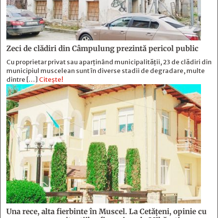
Zeci de clădiri din Câmpulung prezintă pericol public
Cu proprietar privat sau aparținând municipalității, 23 de clădiri din
municipiul muscelean sunt în diverse stadii de degradare, multe
dintre […]
Citește!
Una rece, alta fierbinte în Muscel. La Cetăţeni, opinie cu