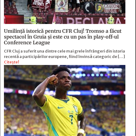
Umilință istorică pentru CFR Cluj! Tromso a făcut
spectacol în Gruia și este cu un pas în play-off-ul
Conference League
CFR Cluj a suferit una dintre cele mai grele înfrângeri din istoria
recentă a participărilor europene, fiind învinsă categoric de […]
Citește!