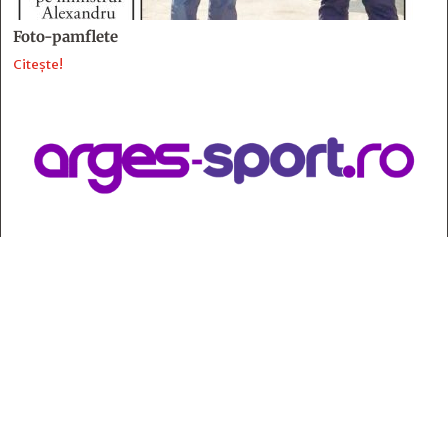
Foto-pamflete
Citește!
Contact
:
e-mail:
jurnaldearges@gmail.com
Tel: 0248.221.774; 0770.582.356
Contabilitate: 0248.223.271
Whatsapp: 0770.582.356
Redactor șef: Alina Crângeanu;
Redactor șef adj.: Gabriel Lixandru;