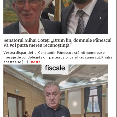
Senatorul Mihai Coteț: „Drum lin, domnule Pănescu!
Vă voi purta mereu recunoștință”
Vestea dispariției lui Constantin Pănescu a stârnit numeroase
mesaje de condoleanțe din partea celor care l-au cunoscut. Printre
acestea se […]
Citește!