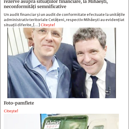
rezerve asupra situaţiilor financiare, la Mihăeşti,
neconformităţi semnificative
Un audit financiar și un audit de conformitate efectuate la unitățile
administrativ teritoriale Cetățeni, respectiv Mihăești au evidențiat
situații diferite, […]
Citește!
Foto-pamflete
Citește!