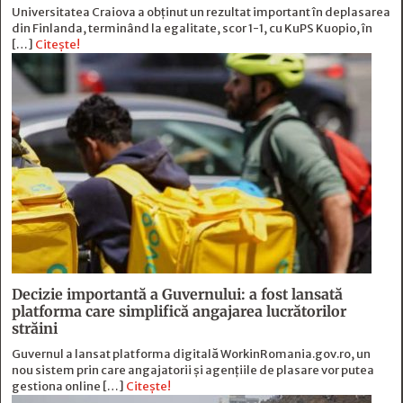
Universitatea Craiova a obținut un rezultat important în deplasarea
din Finlanda, terminând la egalitate, scor 1-1, cu KuPS Kuopio, în
[…]
Citește!
Decizie importantă a Guvernului: a fost lansată
platforma care simplifică angajarea lucrătorilor
străini
Guvernul a lansat platforma digitală WorkinRomania.gov.ro, un
nou sistem prin care angajatorii și agențiile de plasare vor putea
gestiona online […]
Citește!