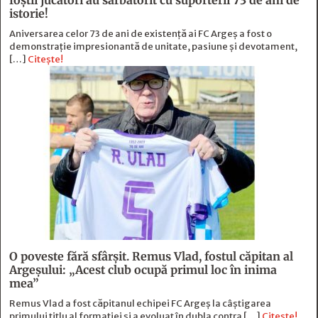
foştii jucători au sărbătorit cu suporterii 73 de ani de
istorie!
Aniversarea celor 73 de ani de existență ai FC Argeș a fost o
demonstrație impresionantă de unitate, pasiune și devotament,
[…]
Citește!
O poveste fără sfârşit. Remus Vlad, fostul căpitan al
Argeşului: „Acest club ocupă primul loc în inima
mea”
Remus Vlad a fost căpitanul echipei FC Argeș la câștigarea
primului titlu al formației și a evoluat în dubla contra […]
Citește!