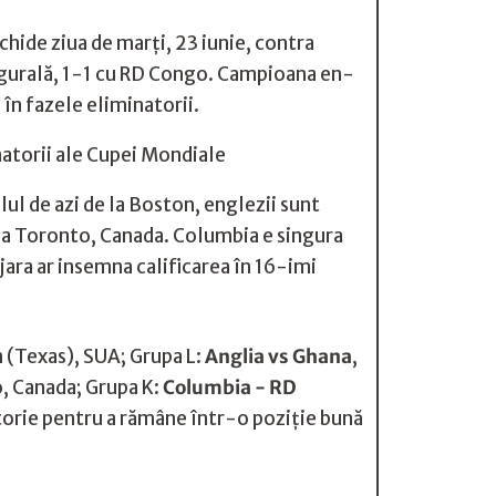
hide ziua de marţi, 23 iunie, contra
augurală, 1-1 cu RD Congo. Campioana en-
 în fazele eliminatorii.
natorii ale Cupei Mondiale
ul de azi de la Boston, englezii sunt
de la Toronto, Canada. Columbia e singura
jara ar insemna calificarea în 16-imi
 (Texas), SUA; Grupa L:
Anglia vs Ghana
,
o, Canada; Grupa K:
Columbia - RD
ctorie pentru a rămâne într-o poziție bună