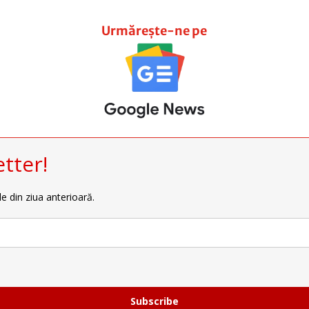
Urmărește-ne pe
tter!
le din ziua anterioară.
Subscribe