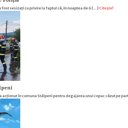
e Poliția
u fost sesizați cu privire la faptul că, în noaptea de 6 […]
Citește!
âlpeni
a acționat în comuna Stâlpeni pentru degajarea unui copac căzut pe pa