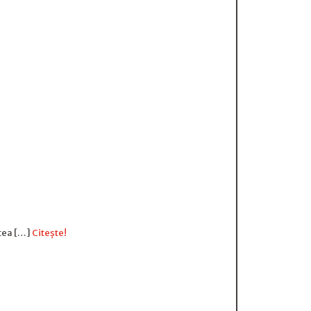
rtea […]
Citește!