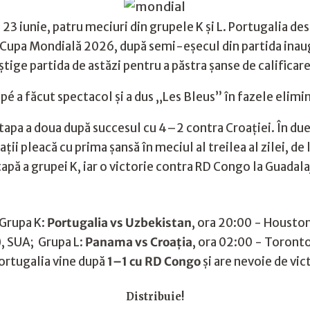
iunie, patru meciuri din grupele K şi L. Portugalia desc
la Cupa Mondială 2026, după semi-eşecul din partida in
tige partida de astăzi pentru a păstra şanse de calificare
pé a făcut spectacol și a dus „Les Bleus” în fazele elimi
etapa a doua după succesul cu 4–2 contra Croației. În duel
aţii pleacă cu prima şansă în meciul al treilea al zilei, 
tapă a grupei K, iar o victorie contra RD Congo la Guadala
 Grupa K:
Portugalia vs Uzbekistan
, ora 20:00 - Houston
, SUA; Grupa L:
Panama vs Croaţia
, ora 02:00 - Toront
Portugalia vine după
1–1 cu RD Congo
și are nevoie de vi
Distribuie!