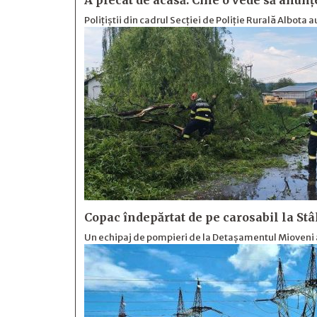
A plecat de acasă. Cine o vede să anunț
Polițiștii din cadrul Secției de Poliție Rurală Albota a
Copac îndepărtat de pe carosabil la St
Un echipaj de pompieri de la Detașamentul Mioveni 