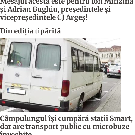
Mesajul acesta este pentru Ion Mînzînă
şi Adrian Bughiu, preşedintele şi
vicepreşedintele CJ Argeş!
Din ediția tipărită
Câmpulungul îşi cumpără staţii Smart,
dar are transport public cu microbuze
învechite