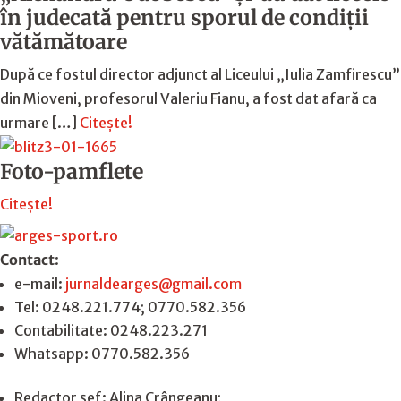
în judecată pentru sporul de condiții
vătămătoare
După ce fostul director adjunct al Liceului „Iulia Zamfirescu”
din Mioveni, profesorul Valeriu Fianu, a fost dat afară ca
urmare […]
Citește!
Foto-pamflete
Citește!
Contact
:
e-mail:
jurnaldearges@gmail.com
Tel: 0248.221.774; 0770.582.356
Contabilitate: 0248.223.271
Whatsapp: 0770.582.356
Redactor șef: Alina Crângeanu;