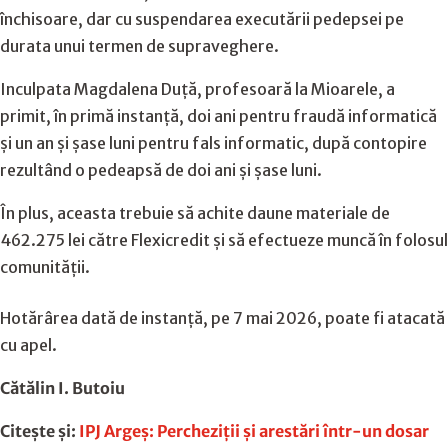
închisoare, dar cu suspendarea executării pedepsei pe
durata unui termen de supraveghere.
Inculpata Magdalena Duță, profesoară la Mioarele, a
primit, în primă instanță, doi ani pentru fraudă informatică
și un an și șase luni pentru fals informatic, după contopire
rezultând o pedeapsă de doi ani și șase luni.
În plus, aceasta trebuie să achite daune materiale de
462.275 lei către Flexicredit și să efectueze muncă în folosul
comunității.
Hotărârea dată de instanță, pe 7 mai 2026, poate fi atacată
cu apel.
Cătălin I. Butoiu
Citește și:
IPJ Argeș: Percheziții și arestări într-un dosar