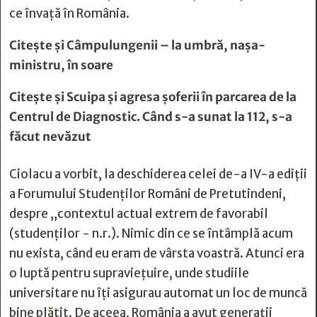
ce învață în România.
Citește și
Câmpulungenii – la umbră, naşa-
ministru, în soare
Citește și
Scuipa şi agresa şoferii în parcarea de la
Centrul de Diagnostic. Când s-a sunat la 112, s-a
făcut nevăzut
Ciolacu a vorbit, la deschiderea celei de-a IV-a ediții
a Forumului
Studenți
lor Români de Pretutindeni,
despre „contextul actual extrem de favorabil
(studenților - n.r.). Nimic din ce se întâmplă acum
nu exista, când eu eram de vârsta voastră. Atunci era
o luptă pentru supraviețuire, unde studiile
universitare nu îți asigurau automat un loc de muncă
bine plătit. De aceea, România a avut generații