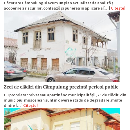
Că tot are Câmpulungul acum un plan actualizat de analiză și
acoperire a riscurilor, contează și punerea în aplicare a […]
Citește!
Zeci de clădiri din Câmpulung prezintă pericol public
Cu proprietar privat sau aparținând municipalității, 23 de clădiri din
municipiul muscelean sunt în diverse stadii de degradare, multe
dintre […]
Citește!