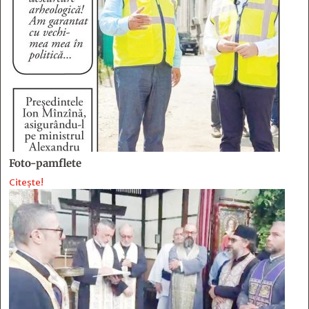
Foto-pamflete
Citește!