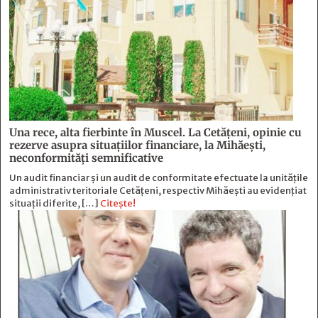
Una rece, alta fierbinte în Muscel. La Cetăţeni, opinie cu
rezerve asupra situaţiilor financiare, la Mihăeşti,
neconformităţi semnificative
Un audit financiar și un audit de conformitate efectuate la unitățile
administrativ teritoriale Cetățeni, respectiv Mihăești au evidențiat
situații diferite, […]
Citește!