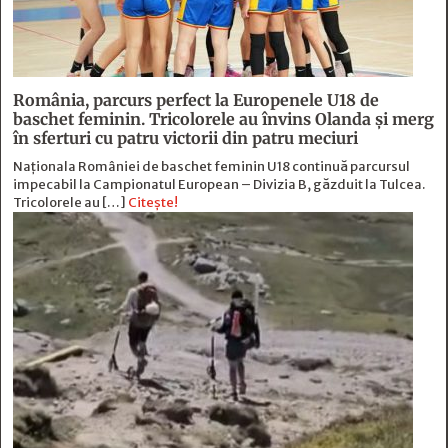
România, parcurs perfect la Europenele U18 de
baschet feminin. Tricolorele au învins Olanda și merg
în sferturi cu patru victorii din patru meciuri
Naționala României de baschet feminin U18 continuă parcursul
impecabil la Campionatul European – Divizia B, găzduit la Tulcea.
Tricolorele au […]
Citește!