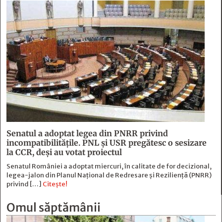
Senatul a adoptat legea din PNRR privind
incompatibilitățile. PNL și USR pregătesc o sesizare
la CCR, deși au votat proiectul
Senatul României a adoptat miercuri, în calitate de for decizional,
legea-jalon din Planul Național de Redresare și Reziliență (PNRR)
privind […]
Citește!
Omul săptămânii