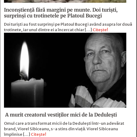
Inconștiență fără margini pe munte. Doi turiști,
surprinși cu trotinetele pe Platoul Bucegi
Doi turiști au fost surprinși pe Platoul Bucegi având asupra lor două
trotinete, iar unul dintre ei a încercat chiar […]
Citește!
A murit creatorul vestiților mici de la Dedulești
Omul care a transformat micii de la Dedulești într-un adevărat
brand, Viorel Sibiceanu, s-a stins din viață. Viorel Sibiceanu
împlinise […]
Citește!