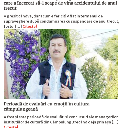
care a încercat să-l scape de vina accidentului de anul
trecut
A greșit cândva, dar acum e fericit! Aflat în termenul de
supraveghere după condamnarea cu suspendare de anul trecut,
fostul […]
Citește!
Perioadă de evaluări cu emoţii în cultura
câmpulungeană
A fost și este perioadă de evaluări și concursuri ale managerilor
instituțiilor de cultură din Câmpulung, trecând deja prin așa […]
Citește!