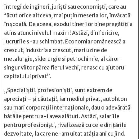
întregi de ingineri, juriști sau economiști, care au
făcut orice altceva, mai puțin meseria lor, învățată
în școală. De aceea, exodul tinerilor bine pregătiți a
atins atunci nivelul maxim! Astăzi, din fericire,
lucrurile s-au schimbat. Economia românească a
crescut, industria a crescut, mari uzine de
metalurgie, siderurgie și petrochimie, al căror
singur viitor părea fierul vechi, renasc cu ajutorul
capitalului privat”.
„Specialiștii, profesioniștii, sunt extrem de
apreciați – și căutați!, iar mediul privat, autohton
sau mari corporații internaționale, dau o adevărată
bătălie pentru a-i avea alături. Astăzi, salariile
pentru profesioniști, rivalizează cu cele din țările
dezvoltate, la care ne-am uitat atâția ani cu jind.