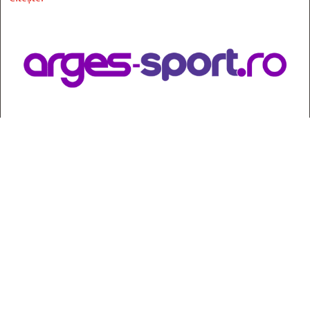
Contact
:
e-mail:
jurnaldearges@gmail.com
Tel: 0248.221.774; 0770.582.356
Contabilitate: 0248.223.271
Whatsapp: 0770.582.356
Redactor șef: Alina Crângeanu;
Redactor șef adj.: Gabriel Lixandru;
Secretar general de redacție: Mari Tudor;
Manager: Cristian Vasile;
Manager adjunct: Gabriel Grigore;