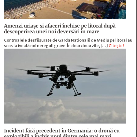
Amenzi uriașe și afaceri închise pe litoral după
descoperirea unei noi deversări în mare
Controalele desfășurate de Garda Națională de Mediu pe litoral au
scos la iveală noi nereguli grave. În doar două zile, […]
Citește!
Incident fără precedent în Germania: o dronă cu
explozibili a închis unul dintre cele mai mari