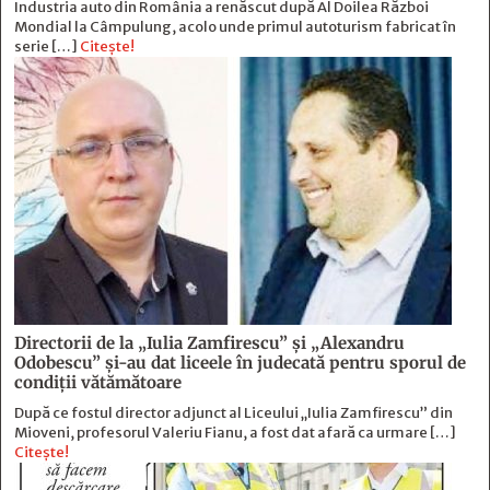
Industria auto din România a renăscut după Al Doilea Război
Mondial la Câmpulung, acolo unde primul autoturism fabricat în
serie […]
Citește!
Directorii de la „Iulia Zamfirescu” și „Alexandru
Odobescu” și-au dat liceele în judecată pentru sporul de
condiții vătămătoare
După ce fostul director adjunct al Liceului „Iulia Zamfirescu” din
Mioveni, profesorul Valeriu Fianu, a fost dat afară ca urmare […]
Citește!