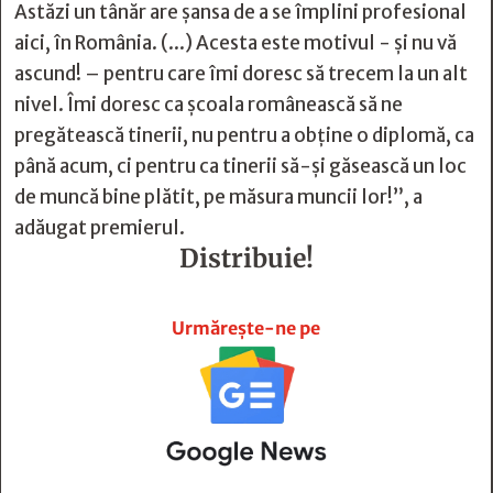
Astăzi un tânăr are șansa de a se împlini profesional
aici, în România. (...) Acesta este motivul - și nu vă
ascund! – pentru care îmi doresc să trecem la un alt
nivel. Îmi doresc ca școala românească să ne
pregătească tinerii, nu pentru a obține o diplomă, ca
până acum, ci pentru ca tinerii să-și găsească un loc
de muncă bine plătit, pe măsura muncii lor!”, a
adăugat premierul.
Distribuie!







Urmărește-ne pe