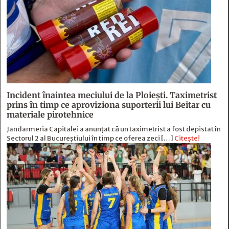
Incident înaintea meciului de la Ploiești. Taximetrist
prins în timp ce aproviziona suporterii lui Beitar cu
materiale pirotehnice
Jandarmeria Capitalei a anunțat că un taximetrist a fost depistat în
Sectorul 2 al Bucureștiului în timp ce oferea zeci […]
Citește!