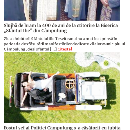
Slujbă de hram la 400 de ani de la ctitorire la Biserica
„Sfântul Ilie” din Câmpulung
Ziua sărbătorii Sfântului Ilie Tesviteanul nu a mai fost prinsă în
perioada desfășurării manifestărilor dedicate Zilelor Municipiului
Câmpulung, deși sfântul […]
Citește!
Fostul şef al Poliţiei Câmpulung s-a căsătorit cu iubita