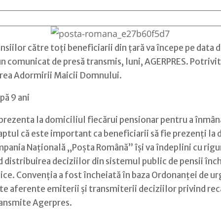
ensiilor către toţi beneficiarii din ţară va începe pe da
omunicat de presă transmis, luni, AGERPRES. Potrivit sur
area Adormirii Maicii Domnului.
pă 9 ani
 prezenta la domiciliul fiecărui pensionar pentru a înmâna
l că este important ca beneficiarii să fie prezenţi la d
mpania Naţională „Poşta Română” îşi va îndeplini cu rig
 distribuirea deciziilor din sistemul public de pensii înch
lice. Convenţia a fost încheiată în baza Ordonanţei de u
e aferente emiterii şi transmiterii deciziilor privind rec
ransmite Agerpres.