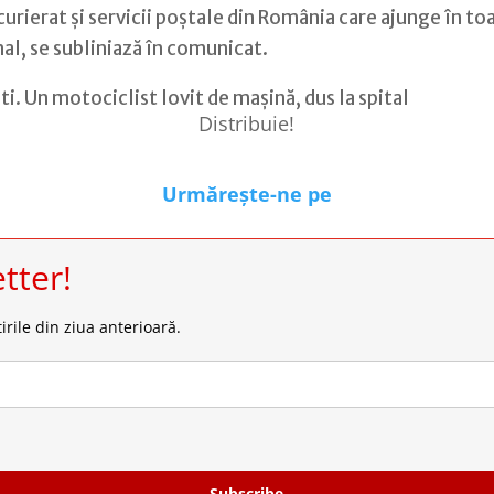
erat şi servicii poştale din România care ajunge în toate
nal, se subliniază în comunicat.
i. Un motociclist lovit de mașină, dus la spital
Distribuie!
Urmărește-ne pe
tter!
irile din ziua anterioară.
Subscribe