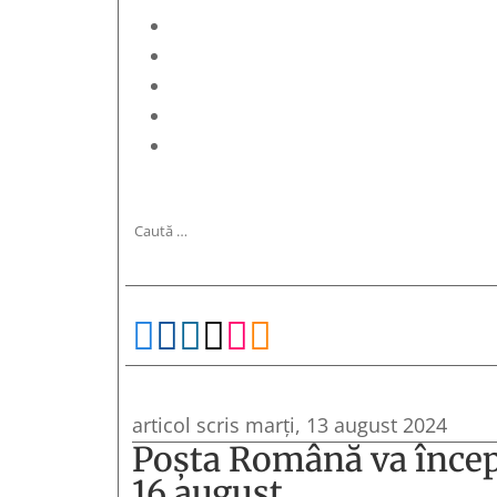






articol scris marți, 13 august 2024
Poşta Română va începe 
16 august