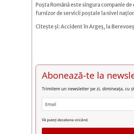
Poşta Română este singura companie de curi
furnizor de servicii poştale la nivel naţio
Citește și:
Accident în Argeș, la Berevoeșt







Abonează-te la newsle
Trimitem un newsletter pe zi, dimineața, cu șt
Vă puteți dezabona oricând.