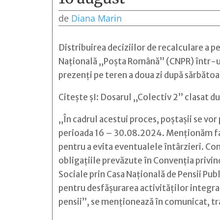
de
Diana Marin
Distribuirea deciziilor de recalculare a p
Naţională „Poşta Română” (CNPR) într-un c
prezenţi pe teren a doua zi după sărbăto
Citește șI:
Dosarul „Colectiv 2” clasat du
„În cadrul acestui proces, poştaşii se vor
perioada 16 – 30.08.2024. Menţionăm faptu
pentru a evita eventualele întârzieri. Co
obligaţiile prevăzute în Convenţia privind
Sociale prin Casa Naţională de Pensii Pub
pentru desfăşurarea activităţilor integrat
pensii”, se menţionează în comunicat, t