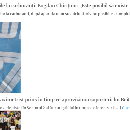
le la carburanți. Bogdan Chirițoiu: „Este posibil să exis
or la carburanți, după apariția unor suspiciuni privind posibile scumpiri 
Taximetrist prins în timp ce aproviziona suporterii lui Bei
st depistat în Sectorul 2 al Bucureștiului în timp ce oferea zeci […]
Cite