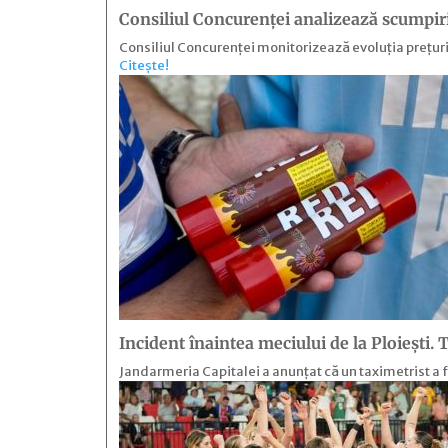
Consiliul Concurenței analizează scumpiri
Consiliul Concurenței monitorizează evoluția prețuril
Citește!
Incident înaintea meciului de la Ploiești. 
Jandarmeria Capitalei a anunțat că un taximetrist a fo