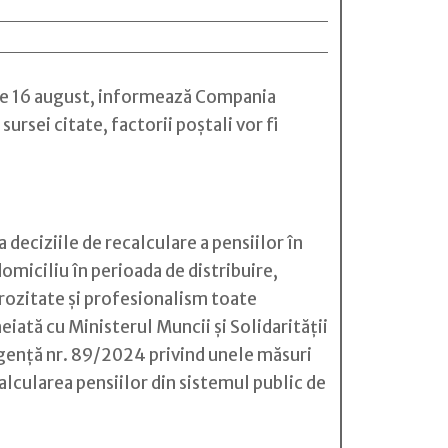
ta de 16 august, informează Compania
sei citate, factorii poştali vor fi
 deciziile de recalculare a pensiilor în
omiciliu în perioada de distribuire,
urozitate şi profesionalism toate
eiată cu Ministerul Muncii şi Solidarităţii
rgenţă nr. 89/2024 privind unele măsuri
alcularea pensiilor din sistemul public de