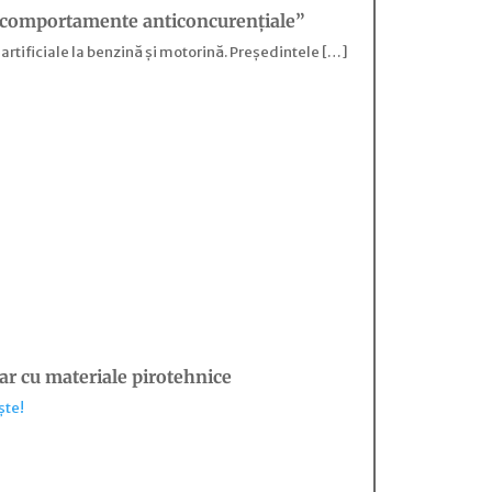
te comportamente anticoncurențiale”
artificiale la benzină și motorină. Președintele […]
tar cu materiale pirotehnice
ște!