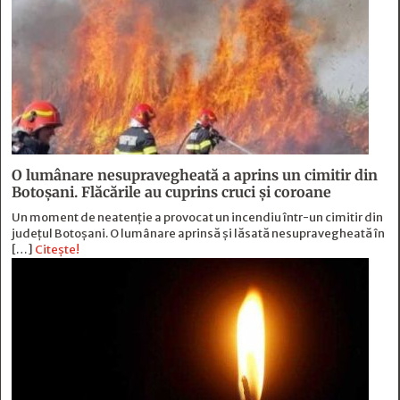
O lumânare nesupravegheată a aprins un cimitir din
Botoșani. Flăcările au cuprins cruci și coroane
Un moment de neatenție a provocat un incendiu într-un cimitir din
județul Botoșani. O lumânare aprinsă și lăsată nesupravegheată în
[…]
Citește!