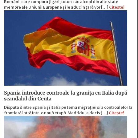
Românii care cumpără țigări, tutun sau alcool din alte state
membre ale Uniunii Europene și le aduc în țară vor […]
Citește!
Spania introduce controale la granița cu Italia după
scandalul din Ceuta
Disputa dintre Spania și Italia pe tema migrației și a controalelor la
frontieră intră într-o nouă etapă. Madridul a decis […]
Citește!