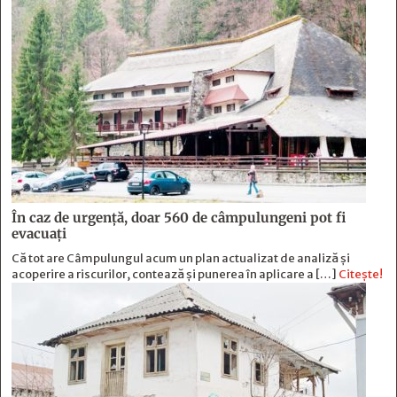
În caz de urgență, doar 560 de câmpulungeni pot fi
evacuați
Că tot are Câmpulungul acum un plan actualizat de analiză și
acoperire a riscurilor, contează și punerea în aplicare a […]
Citește!