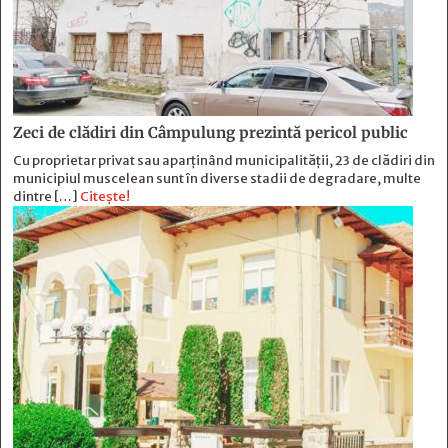
Zeci de clădiri din Câmpulung prezintă pericol public
Cu proprietar privat sau aparținând municipalității, 23 de clădiri din
municipiul muscelean sunt în diverse stadii de degradare, multe
dintre […]
Citește!