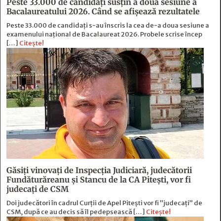
Peste 33.000 de candidați susțin a doua sesiune a
Bacalaureatului 2026. Când se afișează rezultatele
Peste 33.000 de candidați s-au înscris la cea de-a doua sesiune a
examenului național de Bacalaureat 2026. Probele scrise încep
[…]
Citește!
Găsiți vinovați de Inspecția Judiciară, judecătorii
Fundăturăreanu și Stancu de la CA Pitești, vor fi
judecați de CSM
Doi judecători în cadrul Curții de Apel Pitești vor fi ”judecați” de
CSM, după ce au decis să îl pedepsească […]
Citește!