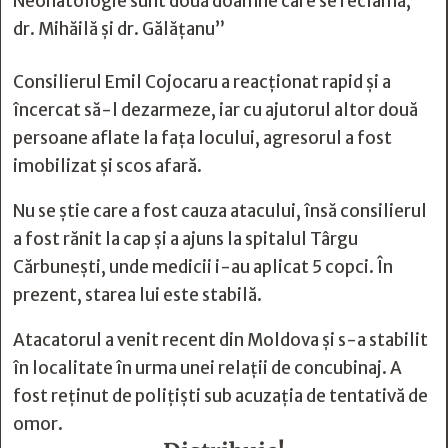
Neonatologie sunt două doamne care se reclamă,
dr. Mihăilă şi dr. Gălăţanu”
Consilierul Emil Cojocaru a reacționat rapid și a
încercat să-l dezarmeze, iar cu ajutorul altor două
persoane aflate la fața locului, agresorul a fost
imobilizat și scos afară.
Nu se știe care a fost cauza atacului, însă consilierul
a fost rănit la cap și a ajuns la spitalul Târgu
Cărbunești, unde medicii i-au aplicat 5 copci. În
prezent, starea lui este stabilă.
Atacatorul a venit recent din Moldova și s-a stabilit
în localitate în urma unei relații de concubinaj. A
fost reținut de polițiști sub acuzația de tentativă de
omor.