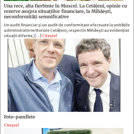
Una rece, alta fierbinte în Muscel. La Cetăţeni, opinie cu
rezerve asupra situaţiilor financiare, la Mihăeşti,
neconformităţi semnificative
Un audit financiar și un audit de conformitate efectuate la unitățile
administrativ teritoriale Cetățeni, respectiv Mihăești au evidențiat
situații diferite, […]
Citește!
Foto-pamflete
Citește!