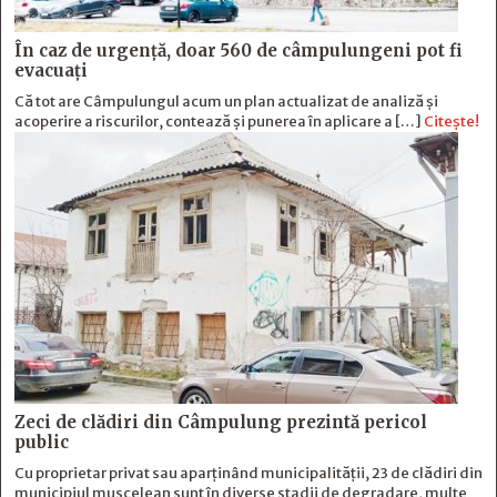
În caz de urgență, doar 560 de câmpulungeni pot fi
evacuați
Că tot are Câmpulungul acum un plan actualizat de analiză și
acoperire a riscurilor, contează și punerea în aplicare a […]
Citește!
Zeci de clădiri din Câmpulung prezintă pericol
public
Cu proprietar privat sau aparținând municipalității, 23 de clădiri din
municipiul muscelean sunt în diverse stadii de degradare, multe