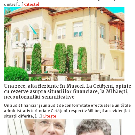
dintre […]
Citește!
Una rece, alta fierbinte în Muscel. La Cetăţeni, opinie
cu rezerve asupra situaţiilor financiare, la Mihăeşti,
neconformităţi semnificative
Un audit financiar și un audit de conformitate efectuate la unitățile
administrativ teritoriale Cetățeni, respectiv Mihăești au evidențiat
situații diferite, […]
Citește!