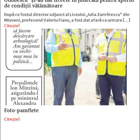
Odobescu” și-au dat liceele în judecată pentru sporul
de condiții vătămătoare
După ce fostul director adjunct al Liceului „Iulia Zamfirescu” din
Mioveni, profesorul Valeriu Fianu, a fost dat afară ca urmare […]
Citește!
Foto-pamflete
Citește!