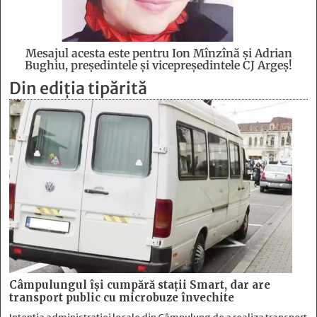
Mesajul acesta este pentru Ion Mînzînă şi Adrian
Bughiu, preşedintele şi vicepreşedintele CJ Argeş!
Din ediția tipărită
Câmpulungul îşi cumpără staţii Smart, dar are
transport public cu microbuze învechite