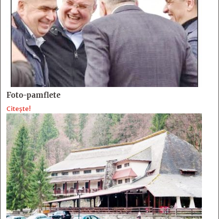
Foto-pamflete
Citește!