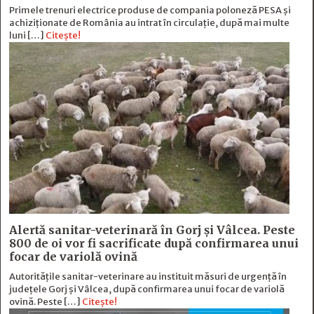
Primele trenuri electrice produse de compania poloneză PESA și
achiziționate de România au intrat în circulație, după mai multe
luni […]
Citește!
Alertă sanitar-veterinară în Gorj și Vâlcea. Peste
800 de oi vor fi sacrificate după confirmarea unui
focar de variolă ovină
Autoritățile sanitar-veterinare au instituit măsuri de urgență în
județele Gorj și Vâlcea, după confirmarea unui focar de variolă
ovină. Peste […]
Citește!