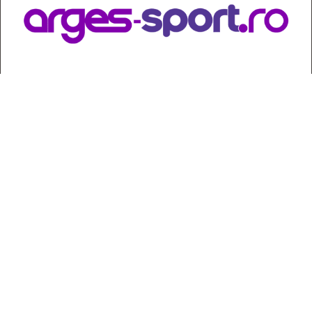
Contact
:
e-mail:
jurnaldearges@gmail.com
Tel: 0248.221.774; 0770.582.356
Contabilitate: 0248.223.271
Whatsapp: 0770.582.356
Redactor șef: Alina Crângeanu;
Redactor șef adj.: Gabriel Lixandru;
Secretar general de redacție: Mari Tudor;
Manager: Cristian Vasile;
Manager adjunct: Gabriel Grigore;
Director economic: Claudia Sima;
Director departament juridic: avocat Daniela Popescu;