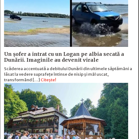
Un șofer a intrat cu un Logan pe albia secată a
Dunării. Imaginile au devenit virale
Scăderea accentuată a debitului Dunării din ultimele săptămâni a
lăsat la vedere suprafețe întinse de nisip și mâl uscat,
transformând […]
Citește!