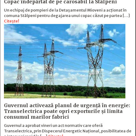
Copac îndepărtat de pe carosabil la Stâlpeni
Un echipaj de pompieri de la Detașamentul Mioveni a acționat în
comuna Stâlpeni pentru degajarea unui copac căzut pe partea […]
Citește!
Guvernul activează planul de urgență în energie:
Transelectrica poate opri exporturile și limita
consumul marilor fabrici
Guvernul a aprobat vineri un act normativ care oferă
Transelectrica, prin Dispecerul Energetic Național, posibilitatea de