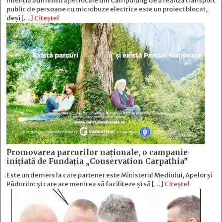
Intenția administrației locale din Câmpulung de a realiza transport
public de persoane cu microbuze electrice este un proiect blocat,
deși […]
Citește!
Promovarea parcurilor naționale, o campanie
inițiată de Fundația „Conservation Carpathia”
Este un demers la care partener este Ministerul Mediului, Apelor și
Pădurilor și care are menirea să faciliteze și să […]
Citește!