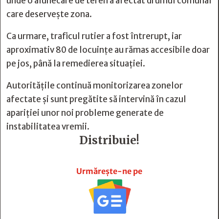
unde o alunecare de teren a afectat drumul comunal
care deservește zona.
Ca urmare, traficul rutier a fost întrerupt, iar
aproximativ 80 de locuințe au rămas accesibile doar
pe jos, până la remedierea situației.
Autoritățile continuă monitorizarea zonelor
afectate și sunt pregătite să intervină în cazul
apariției unor noi probleme generate de
instabilitatea vremii.
Distribuie!







Urmărește-ne pe