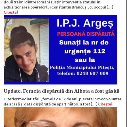
două treimi dintre români susțin intervenția statului în
achiziționarea operelor lui Constantin Brâncuși, cu scopul […]
Citește!
Update. Femeia dispărută din Albota a fost găsită
Ulterior mediatizării, femeia de 32 de ani, plecata in mod voluntar
de acasă și data dispărută de aparținători, a fost […]
Citește!