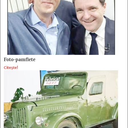
Foto-pamflete
Citește!