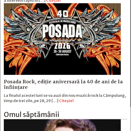
a interveni rapid în […]
Citește!
Posada Rock, ediţie aniversară la 40 de ani de la
înfiinţare
La finalul acestei luni se va auzi din nou muzică rock la Câmpulung,
timp de trei zile, pe 28, 29 […]
Citește!
Omul săptămânii