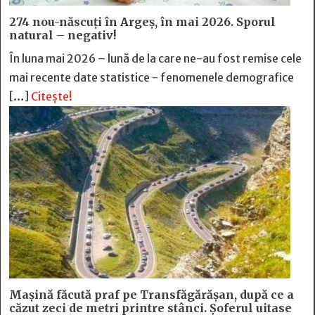
274 nou-născuți în Argeș, în mai 2026. Sporul
natural – negativ!
În luna mai 2026 – lună de la care ne-au fost remise cele
mai recente date statistice - fenomenele demografice
[…]
Citește!
Mașină făcută praf pe Transfăgărășan, după ce a
căzut zeci de metri printre stânci. Șoferul uitase