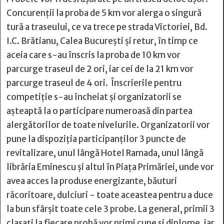
Concurenții la proba de 5 km vor alerga o singură
tură a traseului, ce va trece pe strada Victoriei, Bd.
I.C. Brătianu, Calea București și retur, în timp ce
aceia care s-au înscris la proba de 10 km vor
parcurge traseul de 2 ori, iar cei de la 21 km vor
parcurge traseul de 4 ori. Înscrierile pentru
competiție s-au încheiat și organizatorii se
așteaptă la o participare numeroasă din partea
alergătorilor de toate nivelurile. Organizatorii vor
pune la dispoziția participanților 3 puncte de
revitalizare, unul lângă Hotel Ramada, unul lângă
librăria Eminescu și altul în Piața Primăriei, unde vor
avea acces la produse energizante, băuturi
răcoritoare, dulciuri - toate aceastea pentru a duce
la bun sfârșit toate cele 3 probe. La general, primii 3
clasați la fiecare probă vor primi cupe și diplome, iar,