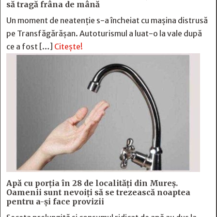
să tragă frâna de mână
Un moment de neatenție s-a încheiat cu mașina distrusă
pe Transfăgărășan. Autoturismul a luat-o la vale după
ce a fost […]
Citește!
Apă cu porția în 28 de localități din Mureș.
Oamenii sunt nevoiți să se trezească noaptea
pentru a-și face provizii