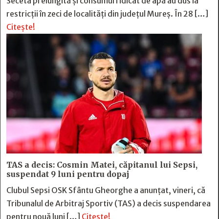
Seceta prelungită și consumul ridicat de apă au dus la
restricții în zeci de localități din județul Mureș. În 28 […]
Citește!
TAS a decis: Cosmin Matei, căpitanul lui Sepsi,
suspendat 9 luni pentru dopaj
Clubul Sepsi OSK Sfântu Gheorghe a anunțat, vineri, că
Tribunalul de Arbitraj Sportiv (TAS) a decis suspendarea
pentru nouă luni […]
Citește!