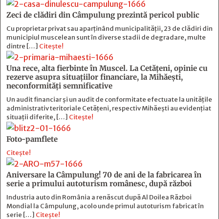
Zeci de clădiri din Câmpulung prezintă pericol public
Cu proprietar privat sau aparținând municipalității, 23 de clădiri din
municipiul muscelean sunt în diverse stadii de degradare, multe
dintre […]
Citește!
Una rece, alta fierbinte în Muscel. La Cetăţeni, opinie cu
rezerve asupra situaţiilor financiare, la Mihăeşti,
neconformităţi semnificative
Un audit financiar și un audit de conformitate efectuate la unitățile
administrativ teritoriale Cetățeni, respectiv Mihăești au evidențiat
situații diferite, […]
Citește!
Foto-pamflete
Citește!
Aniversare la Câmpulung! 70 de ani de la fabricarea în
serie a primului autoturism românesc, după război
Industria auto din România a renăscut după Al Doilea Război
Mondial la Câmpulung, acolo unde primul autoturism fabricat în
serie […]
Citește!