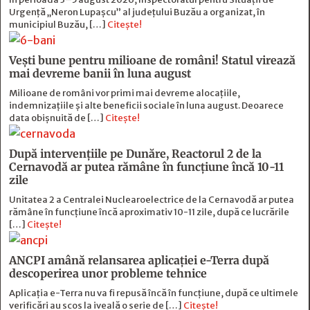
Urgență „Neron Lupașcu” al județului Buzău a organizat, în
municipiul Buzău, […]
Citește!
Vești bune pentru milioane de români! Statul virează
mai devreme banii în luna august
Milioane de români vor primi mai devreme alocațiile,
indemnizațiile și alte beneficii sociale în luna august. Deoarece
data obișnuită de […]
Citește!
După intervențiile pe Dunăre, Reactorul 2 de la
Cernavodă ar putea rămâne în funcțiune încă 10-11
zile
Unitatea 2 a Centralei Nuclearoelectrice de la Cernavodă ar putea
rămâne în funcțiune încă aproximativ 10-11 zile, după ce lucrările
[…]
Citește!
ANCPI amână relansarea aplicației e-Terra după
descoperirea unor probleme tehnice
Aplicația e-Terra nu va fi repusă încă în funcțiune, după ce ultimele
verificări au scos la iveală o serie de […]
Citește!