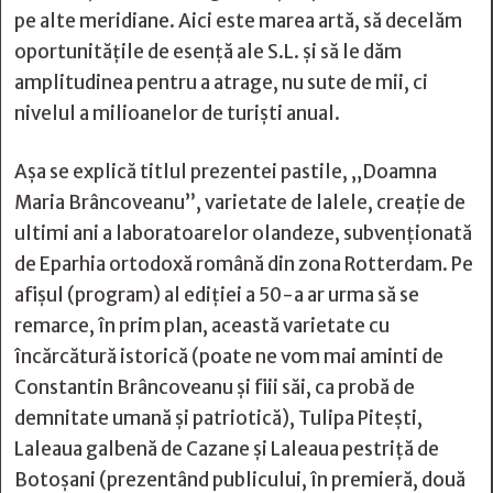
pe alte meridiane. Aici este marea artă, să decelăm
oportunitățile de esență ale S.L. și să le dăm
amplitudinea pentru a atrage, nu sute de mii, ci
nivelul a milioanelor de turiști anual.
Așa se explică titlul prezentei pastile, „Doamna
Maria Brâncoveanu”, varietate de lalele, creație de
ultimi ani a laboratoarelor olandeze, subvenționată
de Eparhia ortodoxă română din zona Rotterdam. Pe
afișul (program) al ediției a 50-a ar urma să se
remarce, în prim plan, această varietate cu
încărcătură istorică (poate ne vom mai aminti de
Constantin Brâncoveanu și fiii săi, ca probă de
demnitate umană și patriotică), Tulipa Pitești,
Laleaua galbenă de Cazane și Laleaua pestriță de
Botoșani (prezentând publicului, în premieră, două