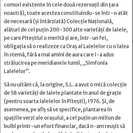
comori existente în cele două rezervații din țara
noastră), toate acestea constituindu-se într-o atât
de necesară (și întârziată) Colecție Națională,
alături de cel puțin 200-300 alte varietăți de lalele,
pe care Piteștiul o merită și are, într-un fel,
obligația să o realizeze ca Oraș al Lalelelor cu o lalea
în stemă, fără a mai amini de aura care i-a adus
strălucirea pe meridianele lumii, „Simfonia
Lalelelor”.
Să nu uităm că, la origine, S.L. a avut o mică colecție
de 58 varietăți de lalele plantate în anul de grație
(pentru soarta lalelelor în Pitești), 1976. Și, de
asemenea, pe afiș să se specifice, plantarea în
spațiile verzi ale orașului, a cel puțin un milion de
bulbi printr-un efort financiar, dacă n-am reușit să