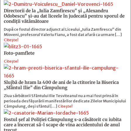
Directorii de la „Iulia Zamfirescu” și „Alexandru
Odobescu” și-au dat liceele în judecată pentru sporul de
condiții vătămătoare
După ce fostul director adjunct al Liceului „Iulia Zamfirescu” din
Mioveni, profesorul Valeriu Fianu, a fost dat afară ca urmare […]
Citește!
Foto-pamflete
Citește!
Slujbă de hram la 400 de ani de la ctitorire la Biserica
„Sfântul Ilie” din Câmpulung
Ziua sărbătorii Sfântului Ilie Tesviteanul nu a mai fost prinsă în
perioada desfășurării manifestărilor dedicate Zilelor Municipiului
Câmpulung, deși sfântul […]
Citește!
Fostul şef al Poliţiei Câmpulung s-a căsătorit cu iubita
care a încercat să-l scape de vina accidentului de anul
trecut