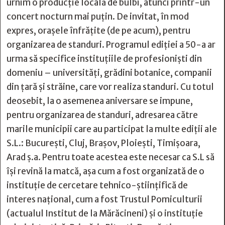
urnim o producție locală de bulbi, atunci printr-un
concert nocturn mai puțin. De invitat, în mod
expres, orașele înfrățite (de pe acum), pentru
organizarea de standuri. Programul ediției a 50-a ar
urma să specifice instituțiile de profesioniști din
domeniu – universități, grădini botanice, companii
din țară și străine, care vor realiza standuri. Cu totul
deosebit, la o asemenea aniversare se impune,
pentru organizarea de standuri, adresarea către
marile municipii care au participat la multe ediții ale
S.L.: București, Cluj, Brașov, Ploiești, Timișoara,
Arad ș.a. Pentru toate acestea este necesar ca S.L să
își revină la matcă, așa cum a fost organizată de o
instituție de cercetare tehnico-științifică de
interes național, cum a fost Trustul Pomiculturii
(actualul Institut de la Mărăcineni) și o instituție