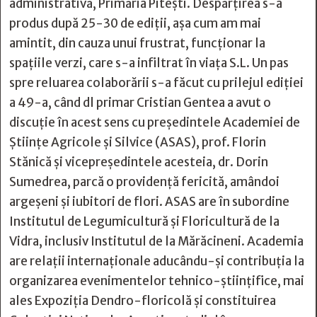
administrativă, Primăria Pitești. Despărțirea s-a
produs după 25-30 de ediții, așa cum am mai
amintit, din cauza unui frustrat, funcționar la
spațiile verzi, care s-a infiltrat în viața S.L. Un pas
spre reluarea colaborării s-a făcut cu prilejul ediției
a 49-a, când dl primar Cristian Gentea a avut o
discuție în acest sens cu președintele Academiei de
Științe Agricole și Silvice (ASAS), prof. Florin
Stănică și vicepreședintele acesteia, dr. Dorin
Sumedrea, parcă o providență fericită, amândoi
argeșeni și iubitori de flori. ASAS are în subordine
Institutul de Legumicultură și Floricultură de la
Vidra, inclusiv Institutul de la Mărăcineni. Academia
are relații internaționale aducându-și contribuția la
organizarea evenimentelor tehnico-științifice, mai
ales Expoziția Dendro-floricolă și constituirea