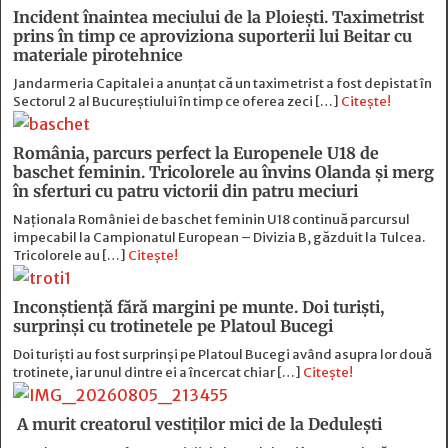
Incident înaintea meciului de la Ploiești. Taximetrist
prins în timp ce aproviziona suporterii lui Beitar cu
materiale pirotehnice
Jandarmeria Capitalei a anunțat că un taximetrist a fost depistat în
Sectorul 2 al Bucureștiului în timp ce oferea zeci […]
Citește!
România, parcurs perfect la Europenele U18 de
baschet feminin. Tricolorele au învins Olanda și merg
în sferturi cu patru victorii din patru meciuri
Naționala României de baschet feminin U18 continuă parcursul
impecabil la Campionatul European – Divizia B, găzduit la Tulcea.
Tricolorele au […]
Citește!
Inconștiență fără margini pe munte. Doi turiști,
surprinși cu trotinetele pe Platoul Bucegi
Doi turiști au fost surprinși pe Platoul Bucegi având asupra lor două
trotinete, iar unul dintre ei a încercat chiar […]
Citește!
A murit creatorul vestiților mici de la Dedulești