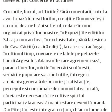
unele ediții? Concertele nocturne?
Crosurile, boxul, artificiile? Fără comentarii, totul a
avut la bază lumea florilor, creațiile Dumnezeiești
cu rolul de a ne hrăni sufletul, redate în mod
organizat privirilor noastre, în Expozițiile edițiilor
S.L. așa cum au fost, în exclusivitate, până la ieșirea
din Casa Cărții (cca. 40 ediții), la care s-au adăugat,
în ultimul timp, covoarele de lalele pe peluzele
Luncii Argeșului. Adaosurile care agrementează,
parada tinerilor, micile încercări școlărești,
serbările populare ș.a. sunt utile, întregesc
ambianța generală de bucurie și satisfacție,
percepute și consumate de comunitatea locală,
căreia este necesar să i se cultive spiritul
participativ la această manifestare devenită brand.
Dar Piteștiul este integrat cu țara, chiar cu lumea de