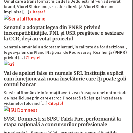
Omul care a transformat micii de la Dedulești într-un adevărat
brand, Viorel Sibiceanu, s-a stins din viață. Viorel Sibiceanu
împlinise […]
Citește!
Senatul a adoptat legea din PNRR privind
incompatibilitățile. PNL și USR pregătesc o sesizare
la CCR, deși au votat proiectul
Senatul României a adoptat miercuri, în calitate de for decizional,
legea-jalon din Planul Național de Redresare și Reziliență (PNRR)
privind […]
Citește!
Val de apeluri false în numele SRI. Instituția explică
cum funcționează noua înșelătorie care îți poate goli
contul bancar
Serviciul Român de Informații avertizează asupra unei noi metode
de înșelăciune prin care escrocii încearcă să câștige încrederea
victimelor folosind […]
Citește!
SVSU Domnești și SPSU Falck Fire, performanță la
etapa națională a concursurilor profesionale
În perioada 3–5 august 2026, Inspectoratul pentru Situații de