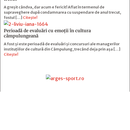
A greșit cândva, dar acum e fericit! Aflat în termenul de
supraveghere după condamnarea cu suspendare de anul trecut,
fostul […]
Citește!
Perioadă de evaluări cu emoţii în cultura
câmpulungeană
A fost și este perioadă de evaluări și concursuri ale managerilor
instituțiilor de cultură din Câmpulung, trecând deja prin așa […]
Citește!
Contact
:
e-mail:
jurnaldearges@gmail.com
Tel: 0248.221.774; 0770.582.356
Contabilitate: 0248.223.271
Whatsapp: 0770.582.356