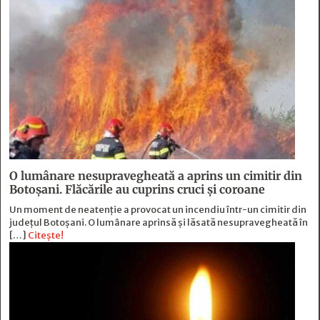
O lumânare nesupravegheată a aprins un cimitir din
Botoșani. Flăcările au cuprins cruci și coroane
Un moment de neatenție a provocat un incendiu într-un cimitir din
județul Botoșani. O lumânare aprinsă și lăsată nesupravegheată în
[…]
Citește!