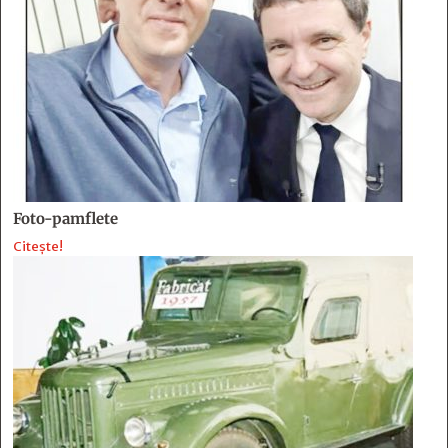
Foto-pamflete
Citește!