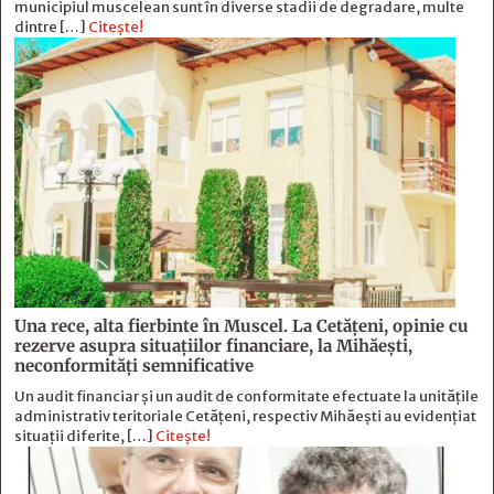
municipiul muscelean sunt în diverse stadii de degradare, multe
dintre […]
Citește!
Una rece, alta fierbinte în Muscel. La Cetăţeni, opinie cu
rezerve asupra situaţiilor financiare, la Mihăeşti,
neconformităţi semnificative
Un audit financiar și un audit de conformitate efectuate la unitățile
administrativ teritoriale Cetățeni, respectiv Mihăești au evidențiat
situații diferite, […]
Citește!