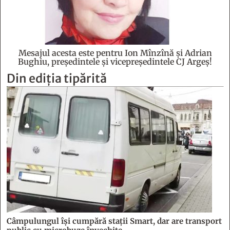
Mesajul acesta este pentru Ion Mînzînă şi Adrian
Bughiu, preşedintele şi vicepreşedintele CJ Argeş!
Din ediția tipărită
Câmpulungul îşi cumpără staţii Smart, dar are transport