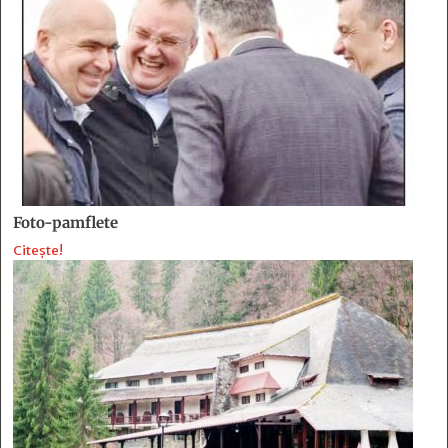
Foto-pamflete
Citește!