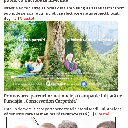
public cu microbuze învechite
Intenția administrației locale din Câmpulung de a realiza transport
public de persoane cu microbuze electrice este un proiect blocat,
deși […]
Citește!
Promovarea parcurilor naționale, o campanie inițiată de
Fundația „Conservation Carpathia”
Este un demers la care partener este Ministerul Mediului, Apelor și
Pădurilor și care are menirea să faciliteze și să […]
Citește!