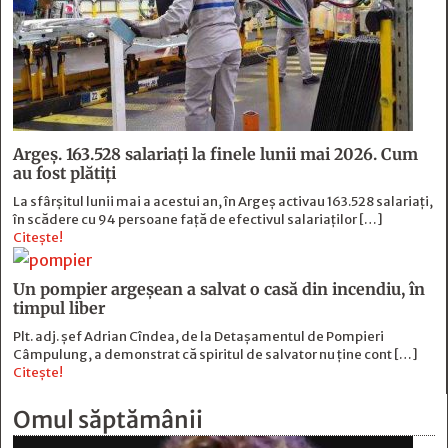
Argeș. 163.528 salariați la finele lunii mai 2026. Cum
au fost plătiți
La sfârșitul lunii mai a acestui an, în Argeş activau 163.528 salariați,
în scădere cu 94 persoane faţă de efectivul salariaţilor […]
Citește!
Un pompier argeșean a salvat o casă din incendiu, în
timpul liber
Plt. adj. șef Adrian Cîndea, de la Detașamentul de Pompieri
Câmpulung, a demonstrat că spiritul de salvator nu ține cont […]
Citește!
Omul săptămânii