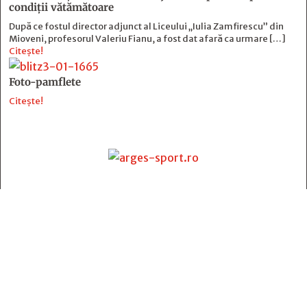
condiții vătămătoare
După ce fostul director adjunct al Liceului „Iulia Zamfirescu” din
Mioveni, profesorul Valeriu Fianu, a fost dat afară ca urmare […]
Citește!
Foto-pamflete
Citește!
Contact
:
e-mail:
jurnaldearges@gmail.com
Tel: 0248.221.774; 0770.582.356
Contabilitate: 0248.223.271
Whatsapp: 0770.582.356