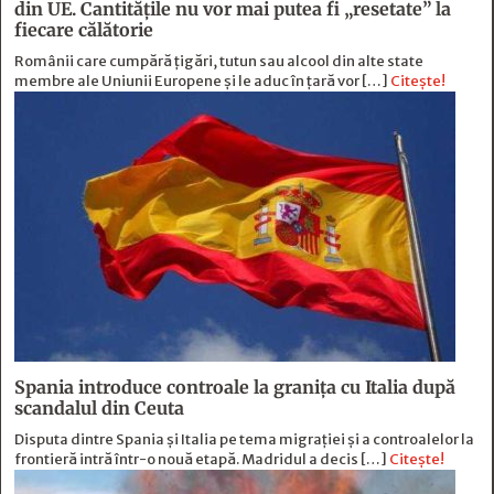
din UE. Cantitățile nu vor mai putea fi „resetate” la
fiecare călătorie
Românii care cumpără țigări, tutun sau alcool din alte state
membre ale Uniunii Europene și le aduc în țară vor […]
Citește!
Spania introduce controale la granița cu Italia după
scandalul din Ceuta
Disputa dintre Spania și Italia pe tema migrației și a controalelor la
frontieră intră într-o nouă etapă. Madridul a decis […]
Citește!