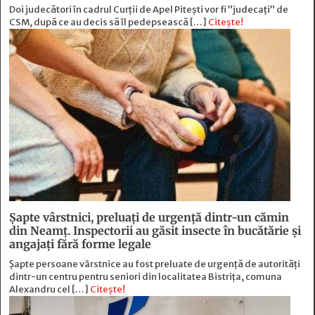
Doi judecători în cadrul Curții de Apel Pitești vor fi ”judecați” de
CSM, după ce au decis să îl pedepsească […]
Citește!
Șapte vârstnici, preluați de urgență dintr-un cămin
din Neamț. Inspectorii au găsit insecte în bucătărie și
angajați fără forme legale
Șapte persoane vârstnice au fost preluate de urgență de autorități
dintr-un centru pentru seniori din localitatea Bistrița, comuna
Alexandru cel […]
Citește!