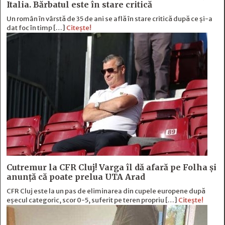
Italia. Bărbatul este în stare critică
Un român în vârstă de 35 de ani se află în stare critică după ce și-a
dat foc în timp […]
Citește!
Cutremur la CFR Cluj! Varga îl dă afară pe Folha și
anunță că poate prelua UTA Arad
CFR Cluj este la un pas de eliminarea din cupele europene după
eșecul categoric, scor 0-5, suferit pe teren propriu […]
Citește!