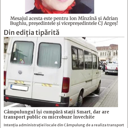
Mesajul acesta este pentru Ion Mînzînă şi Adrian
Bughiu, preşedintele şi vicepreşedintele CJ Argeş!
Din ediția tipărită
Câmpulungul îşi cumpără staţii Smart, dar are
transport public cu microbuze învechite
Intenția administrației locale din Câmpulung de a realiza transport