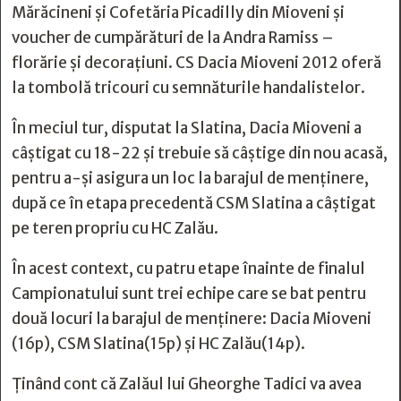
Mărăcineni și Cofetăria Picadilly din Mioveni și
voucher de cumpărături de la Andra Ramiss –
florărie și decorațiuni. CS Dacia Mioveni 2012 oferă
la tombolă tricouri cu semnăturile handalistelor.
În meciul tur, disputat la Slatina, Dacia Mioveni a
câștigat cu 18-22 și trebuie să câștige din nou acasă,
pentru a-și asigura un loc la barajul de menținere,
după ce în etapa precedentă CSM Slatina a câștigat
pe teren propriu cu HC Zalău.
În acest context, cu patru etape înainte de finalul
Campionatului sunt trei echipe care se bat pentru
două locuri la barajul de menținere: Dacia Mioveni
(16p), CSM Slatina(15p) și HC Zalău(14p).
Ținând cont că Zalăul lui Gheorghe Tadici va avea