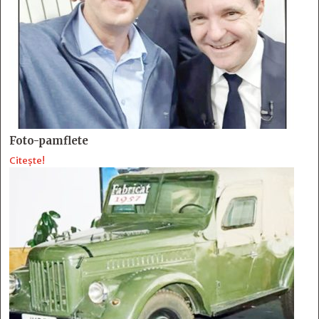
Foto-pamflete
Citește!