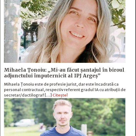
Mihaela Ţonoiu: „Mi-au făcut şantajul în biroul
adjunctului împuternicit al IPJ Argeş”
Mihaela Ţonoiu este de profesie jurist, dar este încadrată ca
personal contractual, respectiv referent gradul 1A cu atribuții de
secretar/dactilograf […]
Citește!