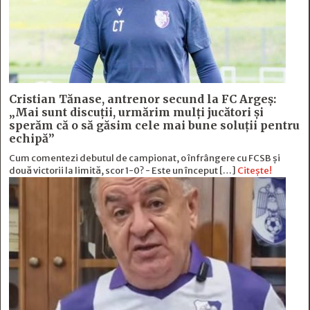
Cristian Tănase, antrenor secund la FC Argeş:
„Mai sunt discuţii, urmărim mulţi jucători şi
sperăm că o să găsim cele mai bune soluţii pentru
echipă”
Cum comentezi debutul de campionat, o înfrângere cu FCSB și
două victorii la limită, scor 1-0? - Este un început […]
Citește!