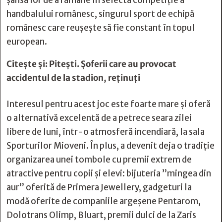
șansa lor de a rămâne în selecta competiție a
handbalului românesc, singurul sport de echipă
românesc care reușește să fie constant în topul
european.
Citește și:
Pitești. Șoferii care au provocat
accidentul de la stadion, reținuți
Interesul pentru acest joc este foarte mare și oferă
o alternativă excelentă de a petrece seara zilei
libere de luni, într-o atmosferă incendiară, la sala
Sporturilor Mioveni. În plus, a devenit deja o tradiție
organizarea unei tombole cu premii extrem de
atractive pentru copii și elevi: bijuteria ”mingea din
aur” oferită de Primera Jewellery, gadgeturi la
modă oferite de companiile argeșene Pentarom,
Dolotrans Olimp, Bluart, premii dulci de la Zaris