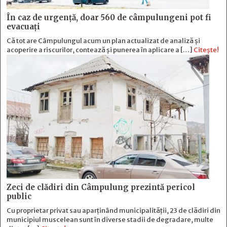
În caz de urgență, doar 560 de câmpulungeni pot fi
evacuați
Că tot are Câmpulungul acum un plan actualizat de analiză și
acoperire a riscurilor, contează și punerea în aplicare a […]
Citește!
Zeci de clădiri din Câmpulung prezintă pericol
public
Cu proprietar privat sau aparținând municipalității, 23 de clădiri din
municipiul muscelean sunt în diverse stadii de degradare, multe