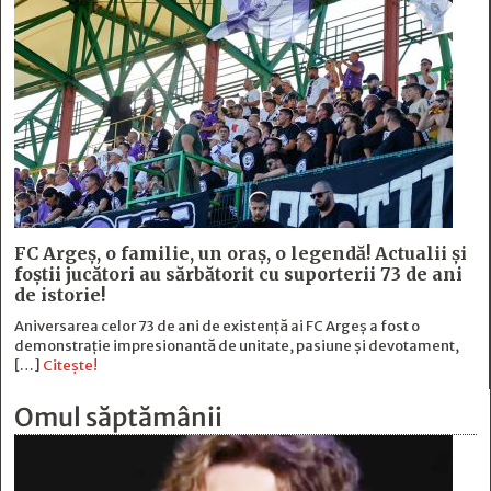
FC Argeş, o familie, un oraș, o legendă! Actualii şi
foştii jucători au sărbătorit cu suporterii 73 de ani
de istorie!
Aniversarea celor 73 de ani de existență ai FC Argeș a fost o
demonstrație impresionantă de unitate, pasiune și devotament,
[…]
Citește!
Omul săptămânii