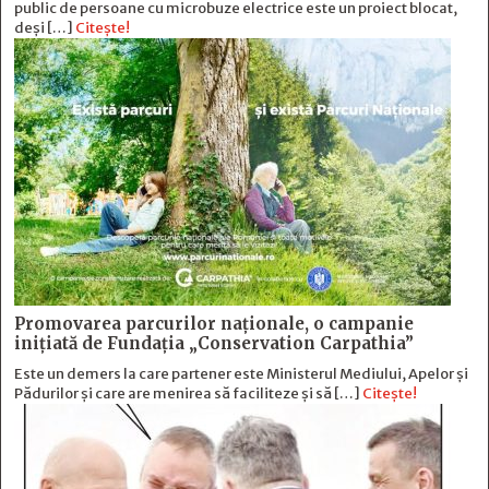
public de persoane cu microbuze electrice este un proiect blocat,
deși […]
Citește!
Promovarea parcurilor naționale, o campanie
inițiată de Fundația „Conservation Carpathia”
Este un demers la care partener este Ministerul Mediului, Apelor și
Pădurilor și care are menirea să faciliteze și să […]
Citește!