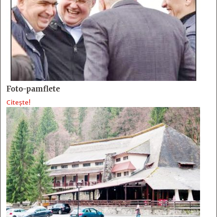
Foto-pamflete
Citește!