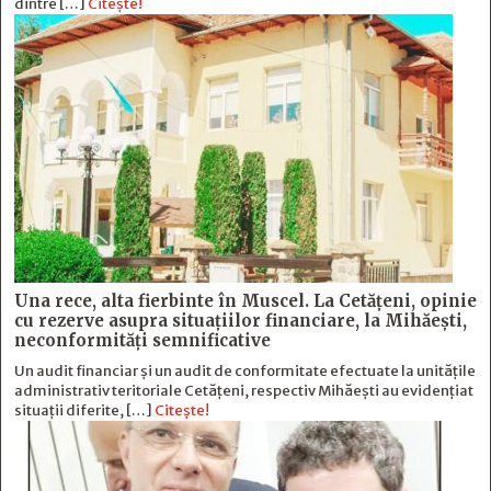
dintre […]
Citește!
Una rece, alta fierbinte în Muscel. La Cetăţeni, opinie
cu rezerve asupra situaţiilor financiare, la Mihăeşti,
neconformităţi semnificative
Un audit financiar și un audit de conformitate efectuate la unitățile
administrativ teritoriale Cetățeni, respectiv Mihăești au evidențiat
situații diferite, […]
Citește!