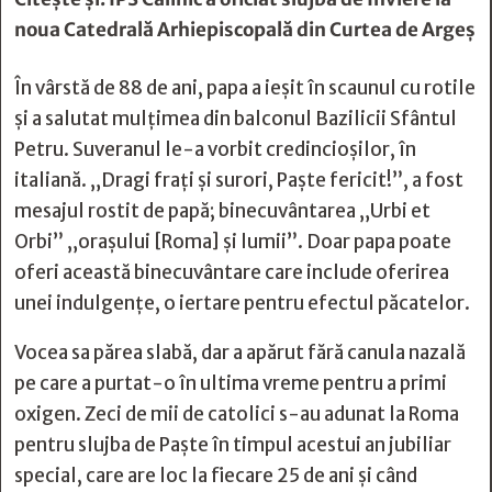
noua Catedrală Arhiepiscopală din Curtea de Argeș
În vârstă de 88 de ani, papa a ieșit în scaunul cu rotile
și a salutat mulţimea din balconul Bazilicii Sfântul
Petru. Suveranul le-a vorbit credincioșilor, în
italiană. „Dragi frați și surori, Paște fericit!”, a fost
mesajul rostit de papă; binecuvântarea „Urbi et
Orbi” „orașului [Roma] și lumii”. Doar papa poate
oferi această binecuvântare care include oferirea
unei indulgențe, o iertare pentru efectul păcatelor.
Vocea sa părea slabă, dar a apărut fără canula nazală
pe care a purtat-o în ultima vreme pentru a primi
oxigen. Zeci de mii de catolici s-au adunat la Roma
pentru slujba de Paşte în timpul acestui an jubiliar
special, care are loc la fiecare 25 de ani şi când