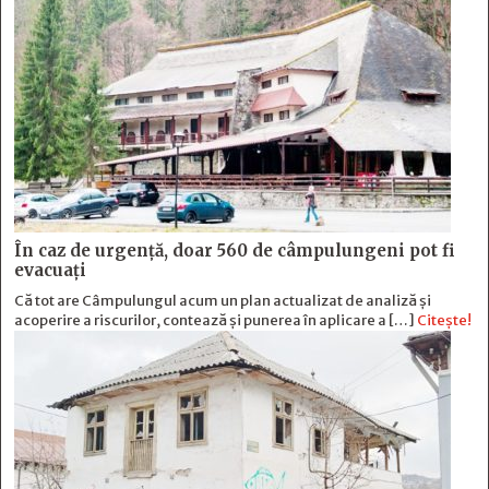
În caz de urgență, doar 560 de câmpulungeni pot fi
evacuați
Că tot are Câmpulungul acum un plan actualizat de analiză și
acoperire a riscurilor, contează și punerea în aplicare a […]
Citește!