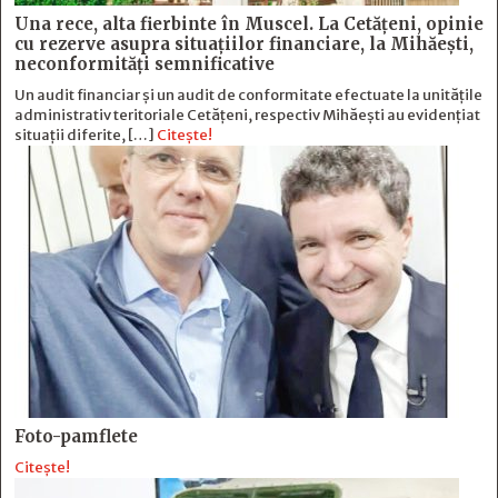
Una rece, alta fierbinte în Muscel. La Cetăţeni, opinie
cu rezerve asupra situaţiilor financiare, la Mihăeşti,
neconformităţi semnificative
Un audit financiar și un audit de conformitate efectuate la unitățile
administrativ teritoriale Cetățeni, respectiv Mihăești au evidențiat
situații diferite, […]
Citește!
Foto-pamflete
Citește!