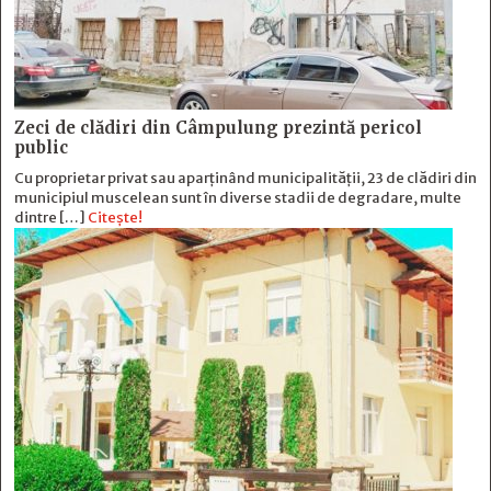
Zeci de clădiri din Câmpulung prezintă pericol
public
Cu proprietar privat sau aparținând municipalității, 23 de clădiri din
municipiul muscelean sunt în diverse stadii de degradare, multe
dintre […]
Citește!