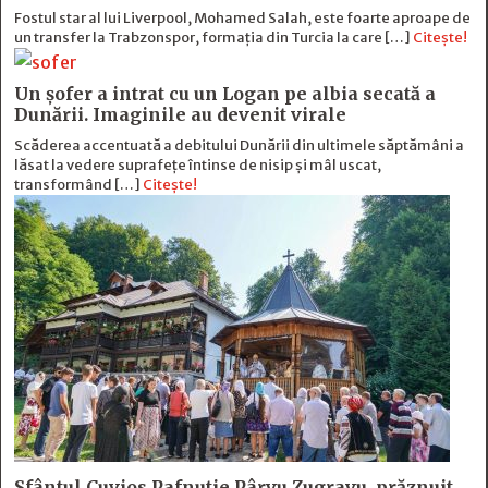
Fostul star al lui Liverpool, Mohamed Salah, este foarte aproape de
un transfer la Trabzonspor, formația din Turcia la care […]
Citește!
Un șofer a intrat cu un Logan pe albia secată a
Dunării. Imaginile au devenit virale
Scăderea accentuată a debitului Dunării din ultimele săptămâni a
lăsat la vedere suprafețe întinse de nisip și mâl uscat,
transformând […]
Citește!
Sfântul Cuvios Pafnutie Pârvu Zugravu, prăznuit