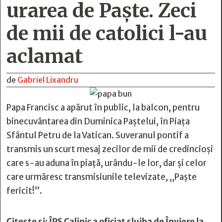
urarea de Paşte. Zeci
de mii de catolici l-au
aclamat
de
Gabriel Lixandru
Papa Francisc a apărut în public, la balcon, pentru
binecuvântarea din Duminica Paştelui, în Piaţa
Sfântul Petru de la Vatican. Suveranul pontif a
transmis un scurt mesaj zecilor de mii de credincioși
care s-au aduna în piață, urându-le lor, dar și celor
care urmăresc transmisiunile televizate, „Paște
fericit!”.
Citeşte şi:
ÎPS Calinic a oficiat slujba de Înviere la