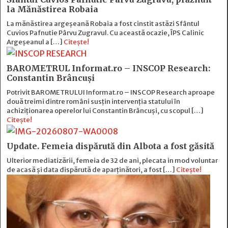
la Mănăstirea Robaia
La mănăstirea argeșeană Robaia a fost cinstit astăzi Sfântul
Cuvios Pafnutie Pârvu Zugravul. Cu această ocazie, ÎPS Calinic
Argeșeanul a […]
Citește!
BAROMETRUL Informat.ro – INSCOP Research:
Constantin Brâncuși
Potrivit BAROMETRULUI Informat.ro – INSCOP Research aproape
două treimi dintre români susțin intervenția statului în
achiziționarea operelor lui Constantin Brâncuși, cu scopul […]
Citește!
Update. Femeia dispărută din Albota a fost găsită
Ulterior mediatizării, femeia de 32 de ani, plecata in mod voluntar
de acasă și data dispărută de aparținători, a fost […]
Citește!