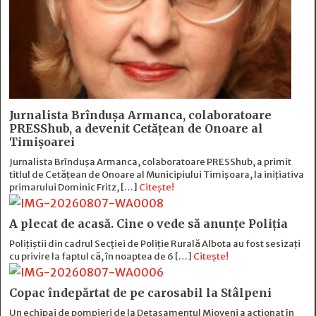
Jurnalista Brîndușa Armanca, colaboratoare
PRESShub, a devenit Cetățean de Onoare al
Timișoarei
Jurnalista Brîndușa Armanca, colaboratoare PRESShub, a primit
titlul de Cetățean de Onoare al Municipiului Timișoara, la inițiativa
primarului Dominic Fritz, […]
Citește!
A plecat de acasă. Cine o vede să anunțe Poliția
Polițiștii din cadrul Secției de Poliție Rurală Albota au fost sesizați
cu privire la faptul că, în noaptea de 6 […]
Citește!
Copac îndepărtat de pe carosabil la Stâlpeni
Un echipaj de pompieri de la Detașamentul Mioveni a acționat în