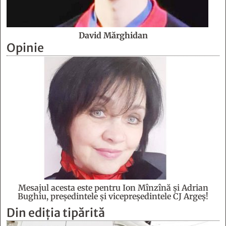
David Mărghidan
Opinie
Mesajul acesta este pentru Ion Mînzînă şi Adrian
Bughiu, preşedintele şi vicepreşedintele CJ Argeş!
Din ediția tipărită