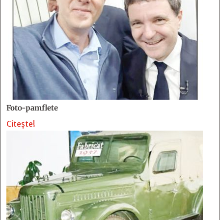
Foto-pamflete
Citește!