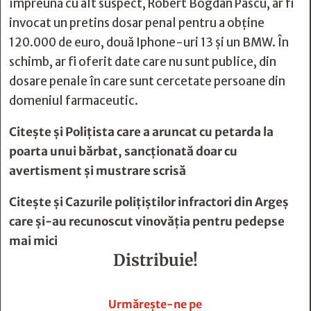
împreună cu alt suspect, Robert Bogdan Pascu, ar fi
invocat un pretins dosar penal pentru a obține
120.000 de euro, două Iphone-uri 13 și un BMW. În
schimb, ar fi oferit date care nu sunt publice, din
dosare penale în care sunt cercetate persoane din
domeniul farmaceutic.
Citește și
Poliţista care a aruncat cu petarda la
poarta unui bărbat, sancţionată doar cu
avertisment şi mustrare scrisă
Citește și
Cazurile poliţiştilor infractori din Argeş
care şi-au recunoscut vinovăţia pentru pedepse
mai mici
Distribuie!







Urmărește-ne pe