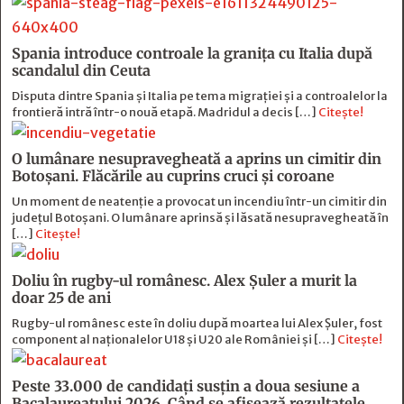
Spania introduce controale la granița cu Italia după
scandalul din Ceuta
Disputa dintre Spania și Italia pe tema migrației și a controalelor la
frontieră intră într-o nouă etapă. Madridul a decis […]
Citește!
O lumânare nesupravegheată a aprins un cimitir din
Botoșani. Flăcările au cuprins cruci și coroane
Un moment de neatenție a provocat un incendiu într-un cimitir din
județul Botoșani. O lumânare aprinsă și lăsată nesupravegheată în
[…]
Citește!
Doliu în rugby-ul românesc. Alex Șuler a murit la
doar 25 de ani
Rugby-ul românesc este în doliu după moartea lui Alex Șuler, fost
component al naționalelor U18 și U20 ale României și […]
Citește!
Peste 33.000 de candidați susțin a doua sesiune a
Bacalaureatului 2026. Când se afișează rezultatele