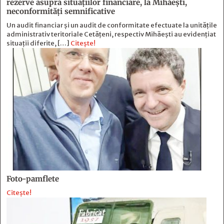
rezerve asupra situaţiilor financiare, la Mihăeşti,
neconformităţi semnificative
Un audit financiar și un audit de conformitate efectuate la unitățile
administrativ teritoriale Cetățeni, respectiv Mihăești au evidențiat
situații diferite, […]
Citește!
Foto-pamflete
Citește!