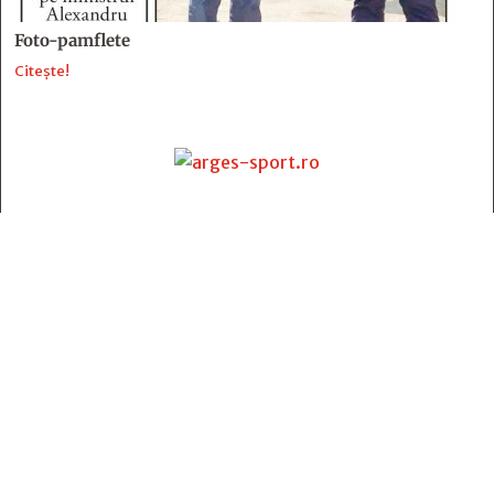
Foto-pamflete
Citește!
Contact
:
e-mail:
jurnaldearges@gmail.com
Tel: 0248.221.774; 0770.582.356
Contabilitate: 0248.223.271
Whatsapp: 0770.582.356
Redactor șef: Alina Crângeanu;
Redactor șef adj.: Gabriel Lixandru;
Secretar general de redacție: Mari Tudor;
Manager: Cristian Vasile;