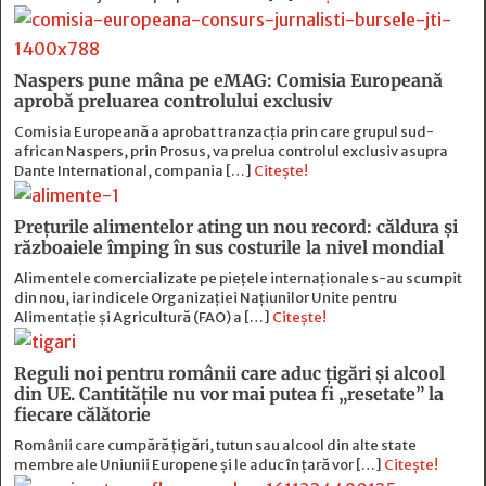
Naspers pune mâna pe eMAG: Comisia Europeană
aprobă preluarea controlului exclusiv
Comisia Europeană a aprobat tranzacția prin care grupul sud-
african Naspers, prin Prosus, va prelua controlul exclusiv asupra
Dante International, compania […]
Citește!
Prețurile alimentelor ating un nou record: căldura și
războaiele împing în sus costurile la nivel mondial
Alimentele comercializate pe piețele internaționale s-au scumpit
din nou, iar indicele Organizației Națiunilor Unite pentru
Alimentație și Agricultură (FAO) a […]
Citește!
Reguli noi pentru românii care aduc țigări și alcool
din UE. Cantitățile nu vor mai putea fi „resetate” la
fiecare călătorie
Românii care cumpără țigări, tutun sau alcool din alte state
membre ale Uniunii Europene și le aduc în țară vor […]
Citește!