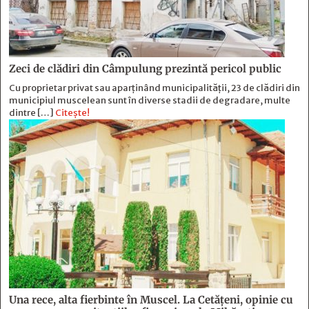
Zeci de clădiri din Câmpulung prezintă pericol public
Cu proprietar privat sau aparținând municipalității, 23 de clădiri din
municipiul muscelean sunt în diverse stadii de degradare, multe
dintre […]
Citește!
Una rece, alta fierbinte în Muscel. La Cetăţeni, opinie cu