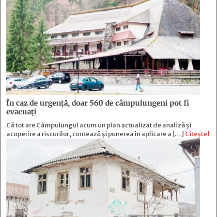
În caz de urgență, doar 560 de câmpulungeni pot fi
evacuați
Că tot are Câmpulungul acum un plan actualizat de analiză și
acoperire a riscurilor, contează și punerea în aplicare a […]
Citește!