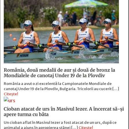
România, două medalii de aur și două de bronz la
Mondialele de canotaj Under 19 de la Plovdiv
România a avut o zi excelentă la Campionatele Mondiale de
canotaj Under 19 de la Plovdiv, Bulgaria. Tricolorii au cucerit […]
Citește!
Cioban atacat de urs în Masivul Iezer. A încercat să-și
apere turma cu bâta
Un cioban aflat în Masivul Iezer a fost atacat de un urs, după ce
animalul a ajuns în apropierea stânei […]
Citește!