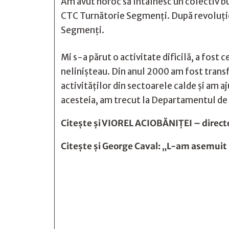
Am avut noroc să întâlnesc un colectiv bun
CTC Turnătorie Segmenți. După revoluție
Segmenți.
Mi s-a părut o activitate dificilă, a fost
nelinișteau. Din anul 2000 am fost trans
activităților din sectoarele calde și am a
acesteia, am trecut la Departamentul de I
Citește și
VIOREL ACIOBĂNIŢEI – directo
Citește și
George Caval: „L-am asemuit 






