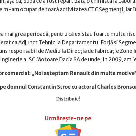
, așa că, după ce a fost repartizată o chimistă la Labora
 m-am ocupat de toată activitatea CTC Segmenți, iar în
 cea mai grea perioadă, pentru că existau foarte multe ris
ferat ca Adjunct Tehnic la Departamentul Forjă și Segme
juns responsabil de Mediu la Direcția de Fabricație Zone In
nginerie al SC Motoare Dacia SA de unde, în 2009, am ieș
r comercial: „Noi aşteptam Renault din multe motive
pe domnul Constantin Stroe cu actorul Charles Brons
Distribuie!
Urmărește-ne pe