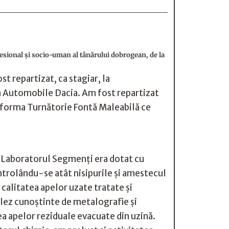
ofesional și socio-uman al tânărului dobrogean, de la
t repartizat, ca stagiar, la
la Automobile Dacia. Am fost repartizat
atforma Turnătorie Fontă Maleabilă ce
i. Laboratorul Segmenți era dotat cu
ontrolându-se atât nisipurile și amestecul
 calitatea apelor uzate tratate și
ulez cunoștinte de metalografie și
ea apelor reziduale evacuate din uzină.