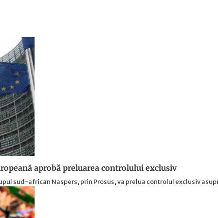
opeană aprobă preluarea controlului exclusiv
upul sud-african Naspers, prin Prosus, va prelua controlul exclusiv asu