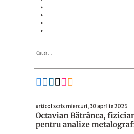






articol scris miercuri, 30 aprilie 2025
Octavian Bătrânca, fizicia
pentru analize metalografi