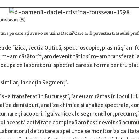
Rousseau (5)
gătura pe care ați avut-o cu uzina Dacia? Care ar fi povestea traseului pr
de fizică, secția Optică, spectroscopie, plasmă și am fos
mp m-am căsătorit, am devenit tătic și m-am transferat 
 ocupa de laboratorul spectral care se forma pentru pl
 similar, la secția Segmenți.
s-a transferat în București, iar eu am rămas în locul lu
lize de nisipuri, analize chimice și analize spectrale, c
turnare și acoperiri galvanice ale segmenților, precum și
trol această activitate complexă am fost nevoit să acum
 Laboratorul de tratare a apei unde se monitoriza calitat