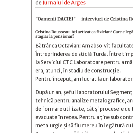
de
Jurnalul de Arges
”Oamenii DACIEI’’ – interviuri de Cristina 
Cristina Rousseau: Ați activat ca fizician? Care e le
stagiar la pensionar?
Bătrânca Octavian: Am absolvit facultatea 
Întreprinderea de sticlă Turda. Între ti
la Serviciul CTC Laboratoare pentru a mă
era, atunci, în stadiu de construcție.
Pentru început, am lucrat la un laborator
După un an, șeful laboratorului Segmenți 
tehnică pentru analize metalografice, ana
de formare utilizate, cât și procesele de 
evacuate în rețea. Pentru a ține sub con
metalurgie și să fiu mereu în legătură cu