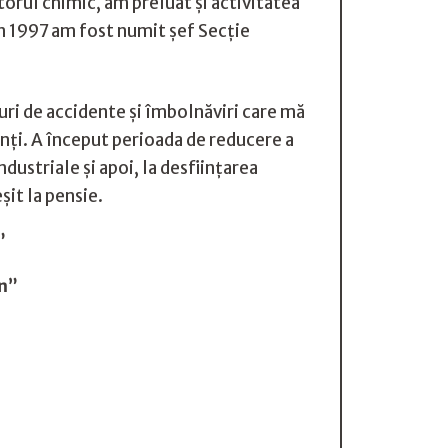
torul chimic, am preluat și activitatea
 1997 am fost numit șef Secție
curi de accidente și îmbolnăviri care mă
nți. A început perioada de reducere a
dustriale și apoi, la desființarea
it la pensie.
”
on”