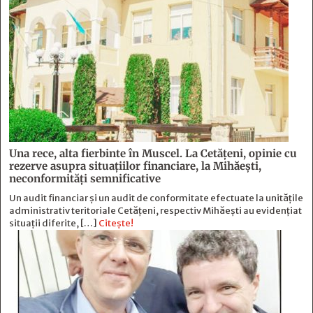
Una rece, alta fierbinte în Muscel. La Cetăţeni, opinie cu
rezerve asupra situaţiilor financiare, la Mihăeşti,
neconformităţi semnificative
Un audit financiar și un audit de conformitate efectuate la unitățile
administrativ teritoriale Cetățeni, respectiv Mihăești au evidențiat
situații diferite, […]
Citește!