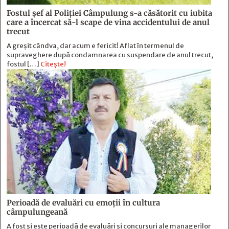
Fostul şef al Poliţiei Câmpulung s-a căsătorit cu iubita
care a încercat să-l scape de vina accidentului de anul
trecut
A greșit cândva, dar acum e fericit! Aflat în termenul de
supraveghere după condamnarea cu suspendare de anul trecut,
fostul […]
Citește!
Perioadă de evaluări cu emoţii în cultura
câmpulungeană
A fost și este perioadă de evaluări și concursuri ale managerilor