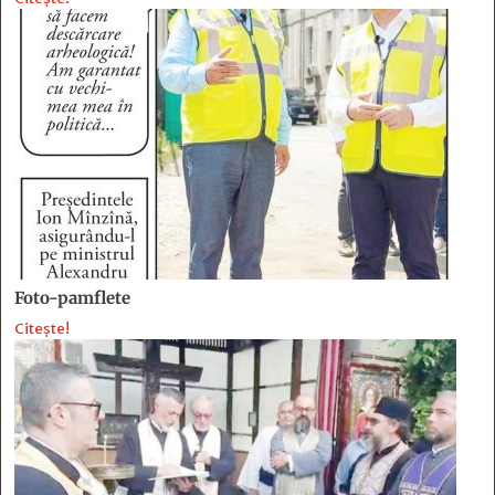
Foto-pamflete
Citește!