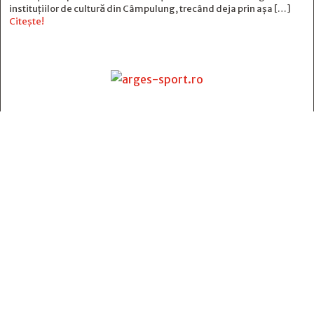
instituțiilor de cultură din Câmpulung, trecând deja prin așa […]
Citește!
Contact
:
e-mail:
jurnaldearges@gmail.com
Tel: 0248.221.774; 0770.582.356
Contabilitate: 0248.223.271
Whatsapp: 0770.582.356
Redactor șef: Alina Crângeanu;
Redactor șef adj.: Gabriel Lixandru;
Secretar general de redacție: Mari Tudor;
Manager: Cristian Vasile;
Manager adjunct: Gabriel Grigore;
Director economic: Claudia Sima;