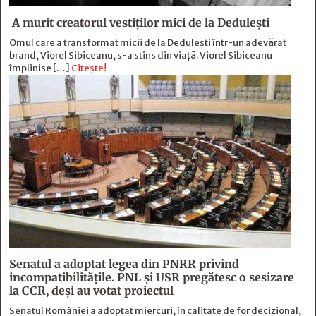
A murit creatorul vestiților mici de la Dedulești
Omul care a transformat micii de la Dedulești într-un adevărat
brand, Viorel Sibiceanu, s-a stins din viață. Viorel Sibiceanu
împlinise […]
Citește!
Senatul a adoptat legea din PNRR privind
incompatibilitățile. PNL și USR pregătesc o sesizare
la CCR, deși au votat proiectul
Senatul României a adoptat miercuri, în calitate de for decizional,