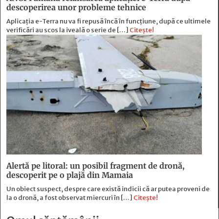
descoperirea unor probleme tehnice
Aplicația e-Terra nu va fi repusă încă în funcțiune, după ce ultimele
verificări au scos la iveală o serie de […]
Citește!
Alertă pe litoral: un posibil fragment de dronă,
descoperit pe o plajă din Mamaia
Un obiect suspect, despre care există indicii că ar putea proveni de
la o dronă, a fost observat miercuri în […]
Citește!