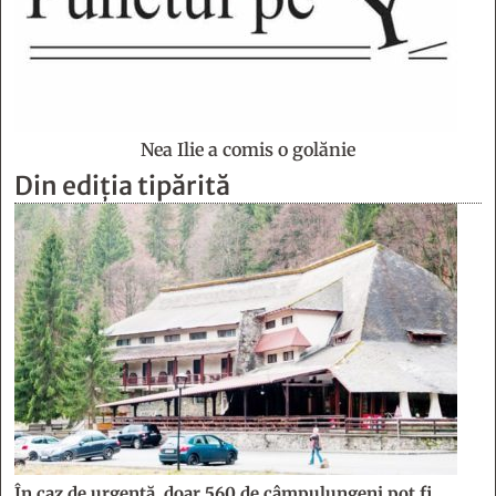
Nea Ilie a comis o golănie
Din ediția tipărită
În caz de urgență, doar 560 de câmpulungeni pot fi