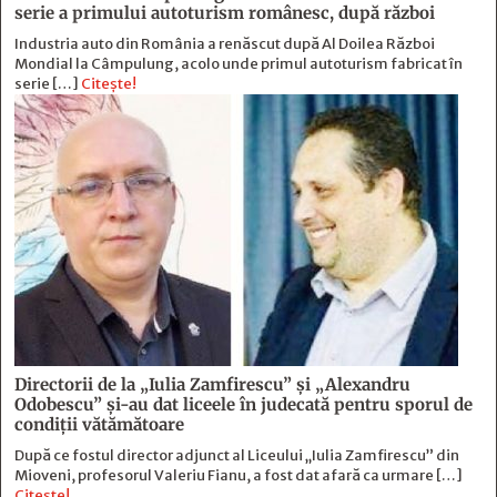
serie a primului autoturism românesc, după război
Industria auto din România a renăscut după Al Doilea Război
Mondial la Câmpulung, acolo unde primul autoturism fabricat în
serie […]
Citește!
Directorii de la „Iulia Zamfirescu” și „Alexandru
Odobescu” și-au dat liceele în judecată pentru sporul de
condiții vătămătoare
După ce fostul director adjunct al Liceului „Iulia Zamfirescu” din
Mioveni, profesorul Valeriu Fianu, a fost dat afară ca urmare […]
Citește!