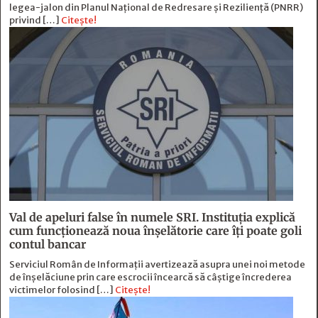
legea-jalon din Planul Național de Redresare și Reziliență (PNRR)
privind […]
Citește!
Val de apeluri false în numele SRI. Instituția explică
cum funcționează noua înșelătorie care îți poate goli
contul bancar
Serviciul Român de Informații avertizează asupra unei noi metode
de înșelăciune prin care escrocii încearcă să câștige încrederea
victimelor folosind […]
Citește!