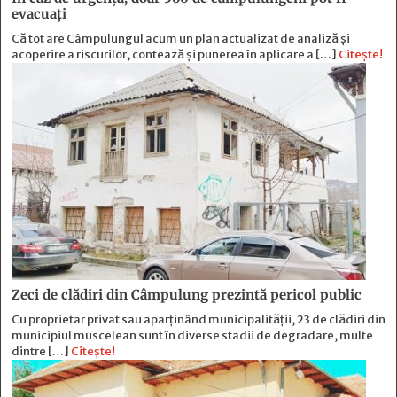
evacuați
Că tot are Câmpulungul acum un plan actualizat de analiză și
acoperire a riscurilor, contează și punerea în aplicare a […]
Citește!
Zeci de clădiri din Câmpulung prezintă pericol public
Cu proprietar privat sau aparținând municipalității, 23 de clădiri din
municipiul muscelean sunt în diverse stadii de degradare, multe
dintre […]
Citește!