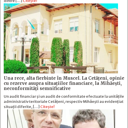
dintre […]
Citește!
Una rece, alta fierbinte în Muscel. La Cetăţeni, opinie
cu rezerve asupra situaţiilor financiare, la Mihăeşti,
neconformităţi semnificative
Un audit financiar și un audit de conformitate efectuate la unitățile
administrativ teritoriale Cetățeni, respectiv Mihăești au evidențiat
situații diferite, […]
Citește!