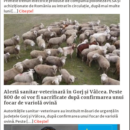
Primele trenuri electrice produse de compania poloneză PESA și
achiziționate de România au intrat în circulație, după mai multe
luni […]
Citește!
Alertă sanitar-veterinară în Gorj și Vâlcea. Peste
800 de oi vor fi sacrificate după confirmarea unui
focar de variolă ovină
Autoritățile sanitar-veterinare au instituit măsuri de urgență în
județele Gorj și Vâlcea, după confirmarea unui focar de variolă
ovină. Peste […]
Citește!