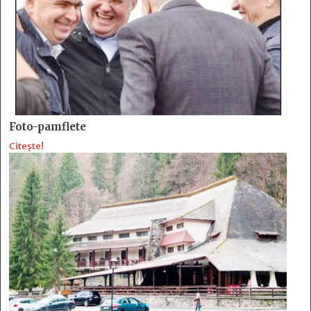
Foto-pamflete
Citește!