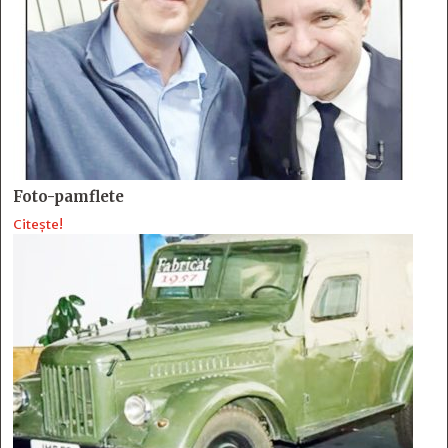
Foto-pamflete
Citește!