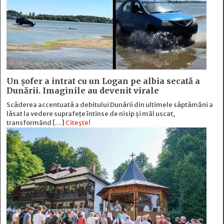
Un șofer a intrat cu un Logan pe albia secată a
Dunării. Imaginile au devenit virale
Scăderea accentuată a debitului Dunării din ultimele săptămâni a
lăsat la vedere suprafețe întinse de nisip și mâl uscat,
transformând […]
Citește!