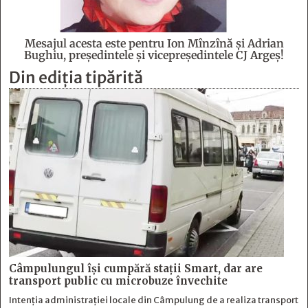
Mesajul acesta este pentru Ion Mînzînă şi Adrian
Bughiu, preşedintele şi vicepreşedintele CJ Argeş!
Din ediția tipărită
Câmpulungul îşi cumpără staţii Smart, dar are
transport public cu microbuze învechite
Intenția administrației locale din Câmpulung de a realiza transport