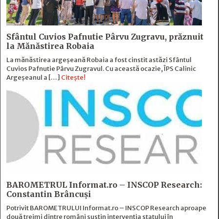
Sfântul Cuvios Pafnutie Pârvu Zugravu, prăznuit
la Mănăstirea Robaia
La mănăstirea argeșeană Robaia a fost cinstit astăzi Sfântul
Cuvios Pafnutie Pârvu Zugravul. Cu această ocazie, ÎPS Calinic
Argeșeanul a […]
Citește!
BAROMETRUL Informat.ro – INSCOP Research:
Constantin Brâncuși
Potrivit BAROMETRULUI Informat.ro – INSCOP Research aproape
două treimi dintre români susțin intervenția statului în