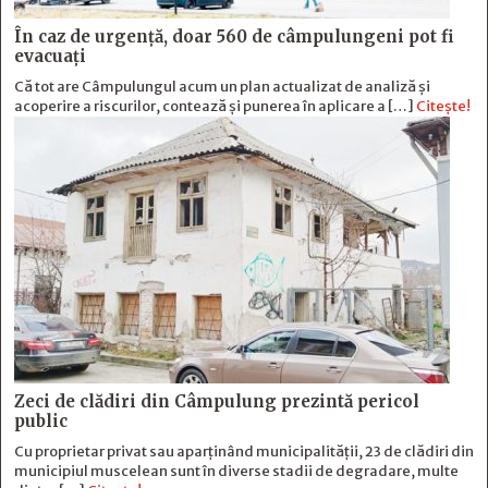
În caz de urgență, doar 560 de câmpulungeni pot fi
evacuați
Că tot are Câmpulungul acum un plan actualizat de analiză și
acoperire a riscurilor, contează și punerea în aplicare a […]
Citește!
Zeci de clădiri din Câmpulung prezintă pericol
public
Cu proprietar privat sau aparținând municipalității, 23 de clădiri din
municipiul muscelean sunt în diverse stadii de degradare, multe