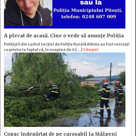
A plecat de acasă. Cine o vede să anunțe Poliția
Polițiștii din cadrul Secției de Poliție Rurală Albota au fost sesizați
cu privire la faptul că, în noaptea de 6 […]
Citește!
Copac îndepărtat de pe carosabil la Stâlpeni