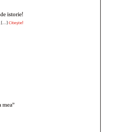
de istorie!
, […]
Citește!
ma mea”