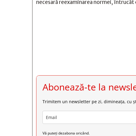
necesară reexaminarea normei, întrucât 







Abonează-te la newsle
Trimitem un newsletter pe zi, dimineața, cu șt
Vă puteți dezabona oricând.