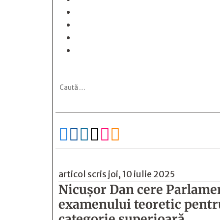






articol scris joi, 10 iulie 2025
Nicușor Dan cere Parlamen
examenului teoretic pentru
categorie superioară