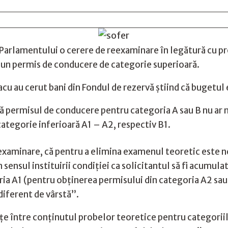
, Parlamentului o cerere de reexaminare în legătură cu 
ă un permis de conducere de categorie superioară.
acu au cerut bani din Fondul de rezervă știind că bugetul 
 permisul de conducere pentru categoria A sau B nu ar ma
categorie inferioară A1 – A2, respectiv B1.
eexaminare, că pentru a elimina examenul teoretic este ne
ensul instituirii condiției ca solicitantul să fi acumul
a A1 (pentru obținerea permisului din categoria A2 sau 
diferent de vârstă”.
țe între conținutul probelor teoretice pentru categoriil