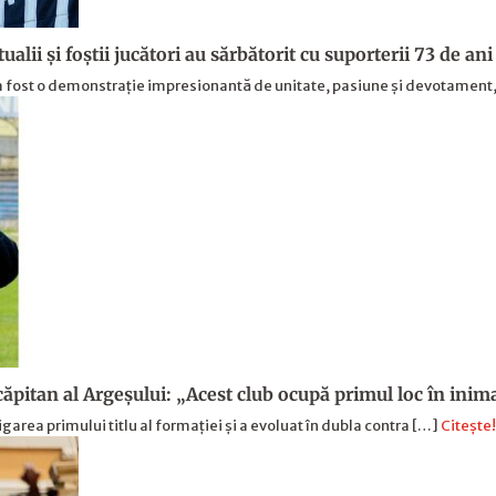
alii şi foştii jucători au sărbătorit cu suporterii 73 de ani 
ș a fost o demonstrație impresionantă de unitate, pasiune și devotament
 căpitan al Argeşului: „Acest club ocupă primul loc în ini
garea primului titlu al formației și a evoluat în dubla contra […]
Citește!