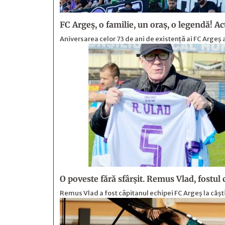
FC Argeş, o familie, un oraș, o legendă! Actu
Aniversarea celor 73 de ani de existență ai FC Arge
O poveste fără sfârşit. Remus Vlad, fostul
Remus Vlad a fost căpitanul echipei FC Argeș la câști