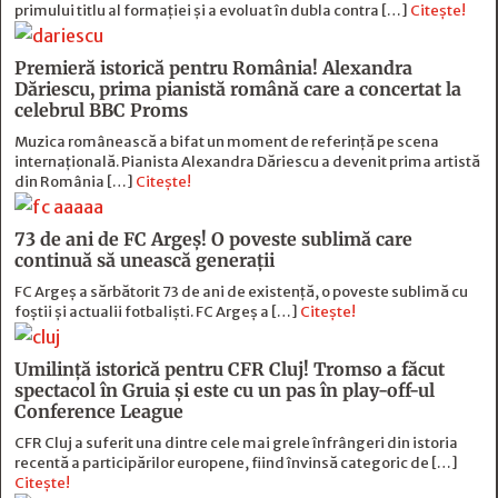
primului titlu al formației și a evoluat în dubla contra […]
Citește!
Premieră istorică pentru România! Alexandra
Dăriescu, prima pianistă română care a concertat la
celebrul BBC Proms
Muzica românească a bifat un moment de referință pe scena
internațională. Pianista Alexandra Dăriescu a devenit prima artistă
din România […]
Citește!
73 de ani de FC Argeş! O poveste sublimă care
continuă să unească generaţii
FC Argeș a sărbătorit 73 de ani de existență, o poveste sublimă cu
foștii și actualii fotbaliști. FC Argeș a […]
Citește!
Umilință istorică pentru CFR Cluj! Tromso a făcut
spectacol în Gruia și este cu un pas în play-off-ul
Conference League
CFR Cluj a suferit una dintre cele mai grele înfrângeri din istoria
recentă a participărilor europene, fiind învinsă categoric de […]
Citește!