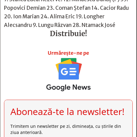
Popovici Demian 23. Coman Ștefan 14. Cacior Radu
20. Ion Marian 24. Alima Eric 19. Longher
Alecsandru 9. Lungu Răzvan 28. Ntamack José
Distribuie!







Urmărește-ne pe
Abonează-te la newsletter!
Trimitem un newsletter pe zi, dimineața, cu știrile din
ziua anterioară.