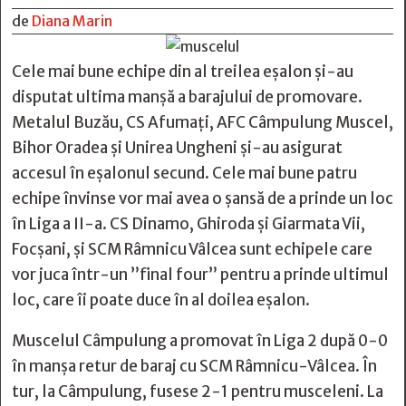
de
Diana Marin
Cele mai bune echipe din al treilea eșalon și-au
disputat ultima manșă a barajului de promovare.
Metalul Buzău, CS Afumați, AFC Câmpulung Muscel,
Bihor Oradea și Unirea Ungheni și-au asigurat
accesul în eșalonul secund. Cele mai bune patru
echipe învinse vor mai avea o șansă de a prinde un loc
în Liga a II-a. CS Dinamo, Ghiroda și Giarmata Vii,
Focșani, și SCM Râmnicu Vâlcea sunt echipele care
vor juca într-un ”final four” pentru a prinde ultimul
loc, care îi poate duce în al doilea eșalon.
Muscelul Câmpulung a promovat în Liga 2 după 0-0
în manșa retur de baraj cu SCM Râmnicu-Vâlcea. În
tur, la Câmpulung, fusese 2-1 pentru musceleni. La