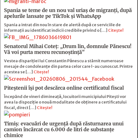
Spania se teme de un nou val uriaș de migranți, după
apelurile lansate pe TikTok și WhatsApp
Spania a intrat din nou în stare de alertă după ce serviciile de
informații au identificat indicii credibile privind o […]
Citește!
Senatorul Mihai Coteț: „Drum lin, domnule Pănescu!
Vă voi purta mereu recunoștință”
Vestea dispariției lui Constantin Pănescu a stârnit numeroase
mesaje de condoleanțe din partea celor care l-au cunoscut. Printre
acestea se […]
Citește!
Piteștenii își pot descărca online certificatul fiscal
Începând de vineri dimineață, locuitorii municipiului Pitești vor
avea la dispoziție o nouă modalitate de obținere a certificatului
fiscal, direct […]
Citește!
Timiș: evacuări de urgență după răsturnarea unui
camion încărcat cu 6.000 de litri de substanțe
chimice