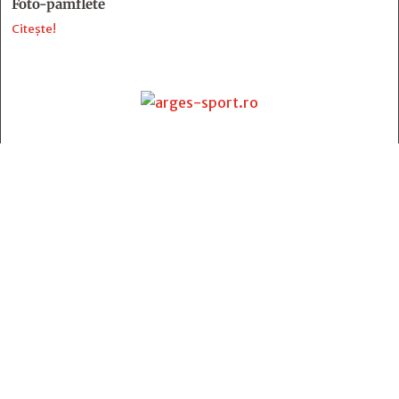
Foto-pamflete
Citește!
Contact
:
e-mail:
jurnaldearges@gmail.com
Tel: 0248.221.774; 0770.582.356
Contabilitate: 0248.223.271
Whatsapp: 0770.582.356
Redactor șef: Alina Crângeanu;
Redactor șef adj.: Gabriel Lixandru;
Secretar general de redacție: Mari Tudor;
Manager: Cristian Vasile;
Manager adjunct: Gabriel Grigore;
Director economic: Claudia Sima;