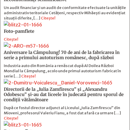
Un audit financiar și un audit de conformitate efectuate la unitățile
administrativ teritoriale Cetățeni, respectiv Mihăești au evidențiat
situații diferite, […]
Citește!
Foto-pamflete
Citește!
Aniversare la Câmpulung! 70 de ani de la fabricarea în
serie a primului autoturism românesc, după război
Industria auto din România a renăscut după Al Doilea Război
Mondial la Câmpulung, acolo unde primul autoturism fabricat în
serie […]
Citește!
Directorii de la „Iulia Zamfirescu” și „Alexandru
Odobescu” și-au dat liceele în judecată pentru sporul de
condiții vătămătoare
După ce fostul director adjunct al Liceului „Iulia Zamfirescu” din
Mioveni, profesorul Valeriu Fianu, a fost dat afară ca urmare […]
Citește!