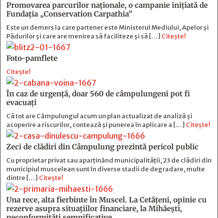
Promovarea parcurilor naționale, o campanie inițiată de
Fundația „Conservation Carpathia”
Este un demers la care partener este Ministerul Mediului, Apelor și
Pădurilor și care are menirea să faciliteze și să […]
Citește!
Foto-pamflete
Citește!
În caz de urgență, doar 560 de câmpulungeni pot fi
evacuați
Că tot are Câmpulungul acum un plan actualizat de analiză și
acoperire a riscurilor, contează și punerea în aplicare a […]
Citește!
Zeci de clădiri din Câmpulung prezintă pericol public
Cu proprietar privat sau aparținând municipalității, 23 de clădiri din
municipiul muscelean sunt în diverse stadii de degradare, multe
dintre […]
Citește!
Una rece, alta fierbinte în Muscel. La Cetăţeni, opinie cu
rezerve asupra situaţiilor financiare, la Mihăeşti,
neconformităţi semnificative