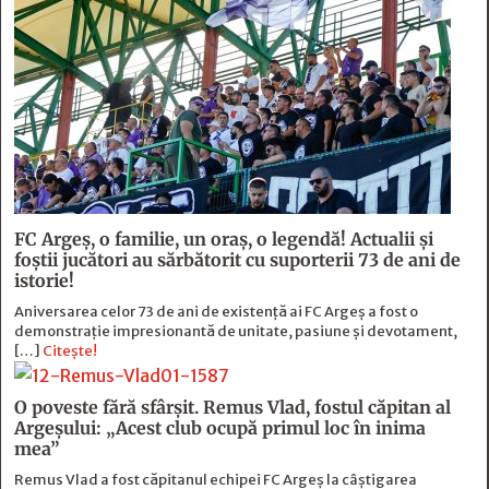
FC Argeş, o familie, un oraș, o legendă! Actualii şi
foştii jucători au sărbătorit cu suporterii 73 de ani de
istorie!
Aniversarea celor 73 de ani de existență ai FC Argeș a fost o
demonstrație impresionantă de unitate, pasiune și devotament,
[…]
Citește!
O poveste fără sfârşit. Remus Vlad, fostul căpitan al
Argeşului: „Acest club ocupă primul loc în inima
mea”
Remus Vlad a fost căpitanul echipei FC Argeș la câștigarea