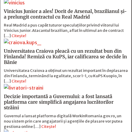
Vinicius Junior a ales! Dorit de Arsenal, brazilianul și-
a prelungit contractul cu Real Madrid
Real Madrid a pus capăt tuturor speculațiilor privind viitorul lui
Vinicius Junior. Atacantul brazilian, aflat în ultimul an de contract
[…]
Citește!
Universitatea Craiova pleacă cu un rezultat bun din
Finlanda! Remiză cu KuPS, iar calificarea se decide în
Bănie
Universitatea Craiova a obținut un rezultat important în deplasarea
din Finlanda, terminând la egalitate, scor 1-1, cu KuPS Kuopio, în
[…]
Citește!
Decizie importantă a Guvernului: a fost lansată
platforma care simplifică angajarea lucrătorilor
străini
Guvernul a lansat platforma digitală WorkinRomania.gov.ro, un
nou sistem prin care angajatorii și agențiile de plasare vor putea
gestiona online […]
Citește!