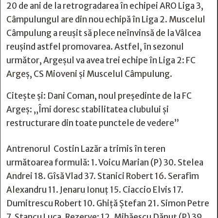
20 de ani de la retrogradarea în echipei ARO Liga 3,
Câmpulungul are din nou echipă în Liga 2. Muscelul
Câmpulung a reușit să plece neînvinsă de la Vâlcea
reușind astfel promovarea. Astfel, în sezonul
următor, Argeșul va avea trei echipe în Liga 2: FC
Argeș, CS Mioveni și Muscelul Câmpulung.
Citește și:
Dani Coman, noul preşedinte de la FC
Argeş: „Îmi doresc stabilitatea clubului şi
restructurare din toate punctele de vedere”
Antrenorul Costin Lazăr a trimis în teren
următoarea formulă: 1. Voicu Marian (P) 30. Stelea
Andrei 18. Gîsă Vlad 37. Stanici Robert 16. Serafim
Alexandru 11. Jenaru Ionuț 15. Ciaccio Elvis 17.
Dumitrescu Robert 10. Ghiță Ștefan 21. Simon Petre
7. Stancu Luca. Rezerve: 12. Mihăescu Dănuț (P) 39.