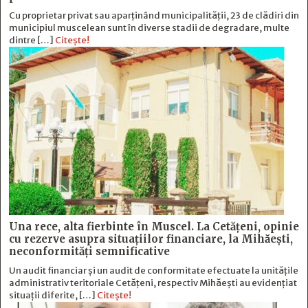
Cu proprietar privat sau aparținând municipalității, 23 de clădiri din
municipiul muscelean sunt în diverse stadii de degradare, multe
dintre […]
Citește!
Una rece, alta fierbinte în Muscel. La Cetăţeni, opinie
cu rezerve asupra situaţiilor financiare, la Mihăeşti,
neconformităţi semnificative
Un audit financiar și un audit de conformitate efectuate la unitățile
administrativ teritoriale Cetățeni, respectiv Mihăești au evidențiat
situații diferite, […]
Citește!