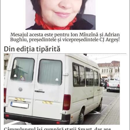
Mesajul acesta este pentru Ion Mînzînă şi Adrian
Bughiu, preşedintele şi vicepreşedintele CJ Argeş!
Din ediția tipărită
Câmpulungul îşi cumpără staţii Smart, dar are