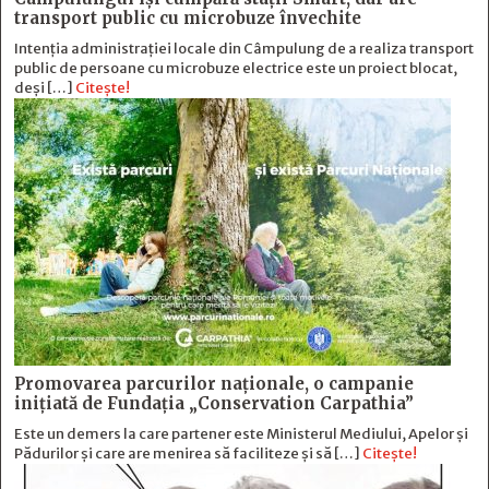
transport public cu microbuze învechite
Intenția administrației locale din Câmpulung de a realiza transport
public de persoane cu microbuze electrice este un proiect blocat,
deși […]
Citește!
Promovarea parcurilor naționale, o campanie
inițiată de Fundația „Conservation Carpathia”
Este un demers la care partener este Ministerul Mediului, Apelor și
Pădurilor și care are menirea să faciliteze și să […]
Citește!