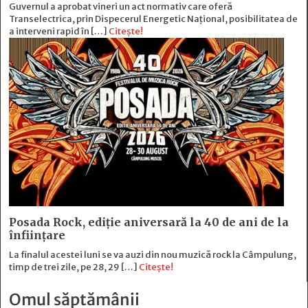
Guvernul a aprobat vineri un act normativ care oferă
Transelectrica, prin Dispecerul Energetic Național, posibilitatea de
a interveni rapid în […]
Citește!
Posada Rock, ediţie aniversară la 40 de ani de la
înfiinţare
La finalul acestei luni se va auzi din nou muzică rock la Câmpulung,
timp de trei zile, pe 28, 29 […]
Citește!
Omul săptămânii