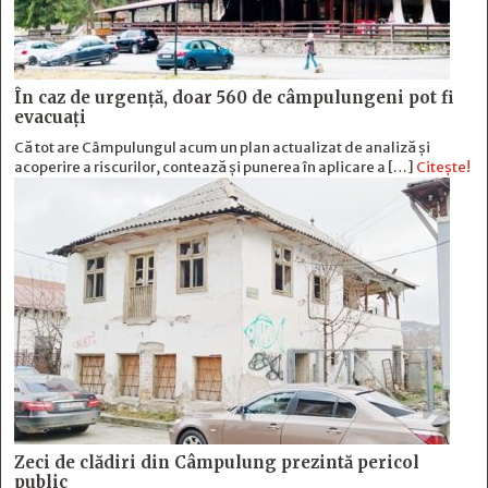
În caz de urgență, doar 560 de câmpulungeni pot fi
evacuați
Că tot are Câmpulungul acum un plan actualizat de analiză și
acoperire a riscurilor, contează și punerea în aplicare a […]
Citește!
Zeci de clădiri din Câmpulung prezintă pericol
public