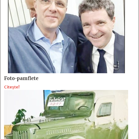
Foto-pamflete
Citește!