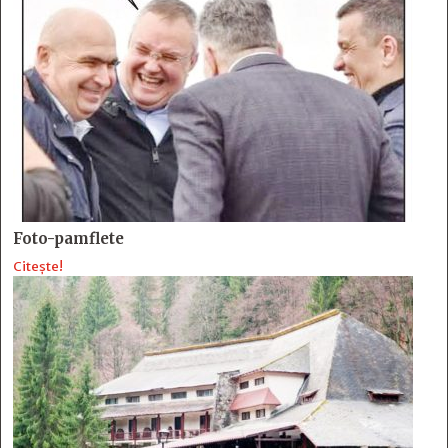
Foto-pamflete
Citește!