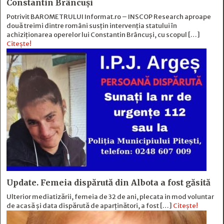
Constantin Brâncuși
Potrivit BAROMETRULUI Informat.ro – INSCOP Research aproape
două treimi dintre români susțin intervenția statului în
achiziționarea operelor lui Constantin Brâncuși, cu scopul […]
Citește!
Update. Femeia dispărută din Albota a fost găsită
Ulterior mediatizării, femeia de 32 de ani, plecata in mod voluntar
de acasă și data dispărută de aparținători, a fost […]
Citește!