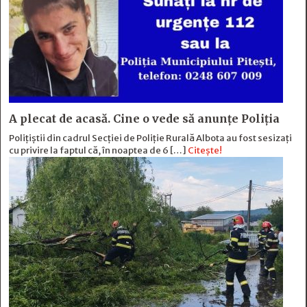
A plecat de acasă. Cine o vede să anunțe Poliția
Polițiștii din cadrul Secției de Poliție Rurală Albota au fost sesizați
cu privire la faptul că, în noaptea de 6 […]
Citește!