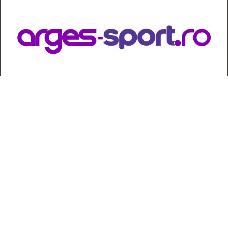
Contact
:
e-mail:
jurnaldearges@gmail.com
Tel: 0248.221.774; 0770.582.356
Contabilitate: 0248.223.271
Whatsapp: 0770.582.356
Redactor șef: Alina Crângeanu;
Redactor șef adj.: Gabriel Lixandru;
Secretar general de redacție: Mari Tudor;
Manager: Cristian Vasile;
Manager adjunct: Gabriel Grigore;
Director economic: Claudia Sima;