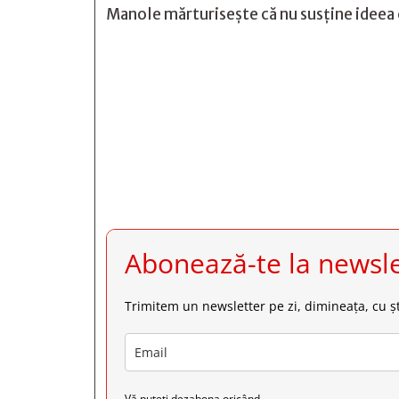
Manole mărturiseşte că nu susţine ideea ca







Abonează-te la newsle
Trimitem un newsletter pe zi, dimineața, cu șt
Vă puteți dezabona oricând.