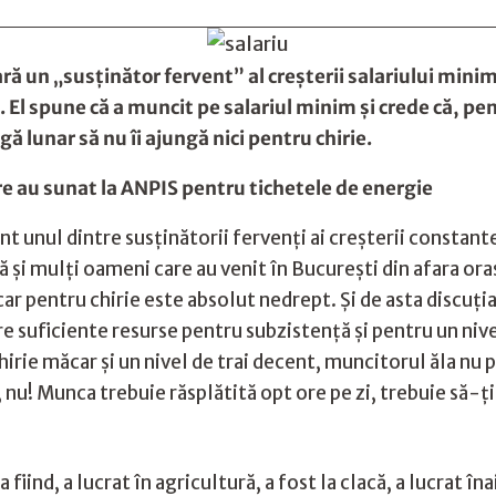
ară un „susţinător fervent” al creşterii salariului mini
ce. El spune că a muncit pe salariul minim şi crede că, p
gă lunar să nu îi ajungă nici pentru chirie.
e au sunat la ANPIS pentru tichetele de energie
nt unul dintre susţinătorii fervenţi ai creşterii constant
 şi mulţi oameni care au venit în Bucureşti din afara ora
car pentru chirie este absolut nedrept. Şi de asta discuţ
re suficiente resurse pentru subzistenţă şi pentru un niv
irie măcar şi un nivel de trai decent, muncitorul ăla nu p
 nu! Munca trebuie răsplătită opt ore pe zi, trebuie să-ţi
a fiind, a lucrat în agricultură, a fost la clacă, a lucrat î