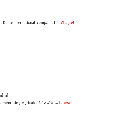
pra Dante International, compania […]
Citește!
ndial
Alimentație și Agricultură (FAO) a […]
Citește!