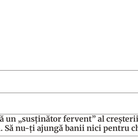
ă un „susţinător fervent” al creşteri
. Să nu-ţi ajungă banii nici pentru c