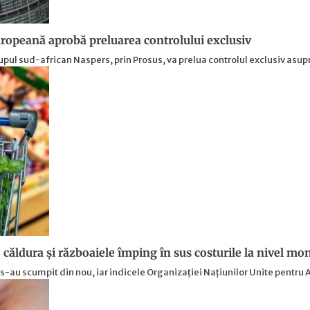
opeană aprobă preluarea controlului exclusiv
upul sud-african Naspers, prin Prosus, va prelua controlul exclusiv asu
 căldura și războaiele împing în sus costurile la nivel mo
s-au scumpit din nou, iar indicele Organizației Națiunilor Unite pentru 