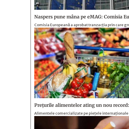
Naspers pune mâna pe eMAG: Comisia Eur
Comisia Europeană a aprobat tranzacția prin care gr
Prețurile alimentelor ating un nou record:
Alimentele comercializate pe piețele internaționale 