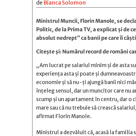
de
Bianca Solomon
Ministrul Muncii, Florin Manole, se decl
Politic, de la Prima TV, a explicat şi de 
absolut nedrept” ca banii pe care îi câşti
Citește și:
Numărul record de români car
„Am lucrat pe salariul minim şi de asta su
experienţa asta şi poate şi dumneavoastră
economie şi să nu-ţi ajungă banii nici mă
înţeleg sensul, dar un muncitor care nu a
scump şi un apartament în centru, dar o ch
mare sau că nu trebuie să crească salariul,
afirmat Florin Manole.
Ministrul a dezvăluit că, acasă la familia s