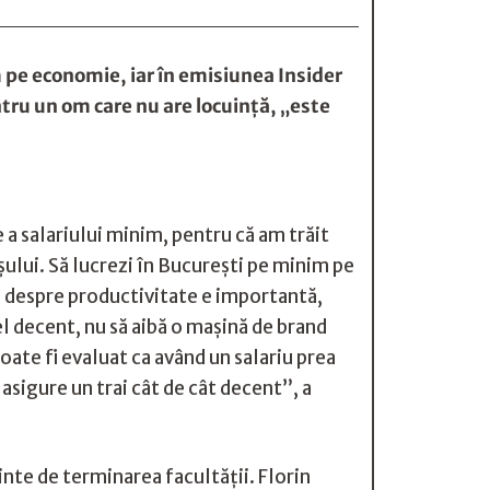
m pe economie, iar în emisiunea Insider
entru un om care nu are locuinţă, „este
e a salariului minim, pentru că am trăit
şului. Să lucrezi în Bucureşti pe minim pe
ia despre productivitate e importantă,
el decent, nu să aibă o maşină de brand
oate fi evaluat ca având un salariu prea
 asigure un trai cât de cât decent”, a
nainte de terminarea facultăţii. Florin