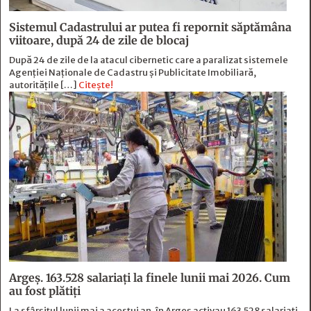
Sistemul Cadastrului ar putea fi repornit săptămâna
viitoare, după 24 de zile de blocaj
După 24 de zile de la atacul cibernetic care a paralizat sistemele
Agenției Naționale de Cadastru și Publicitate Imobiliară,
autoritățile […]
Citește!
Argeș. 163.528 salariați la finele lunii mai 2026. Cum
au fost plătiți
La sfârșitul lunii mai a acestui an, în Argeş activau 163.528 salariați,