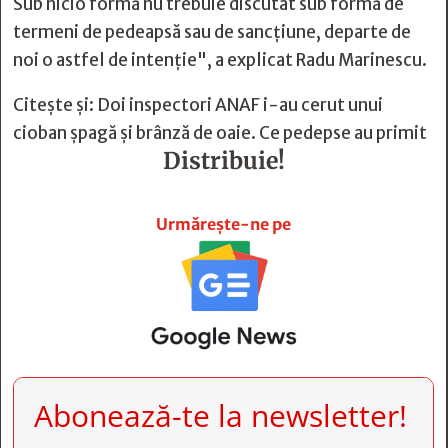
Sub nicio formă nu trebuie discutat sub formă de
termeni de pedeapsă sau de sancţiune, departe de
noi o astfel de intenţie", a explicat Radu Marinescu.
Citește și:
Doi inspectori ANAF i-au cerut unui
cioban șpagă și brânză de oaie. Ce pedepse au primit
Distribuie!







Urmărește-ne pe
Abonează-te la newsletter!