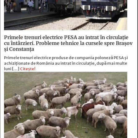
Primele trenuri electrice PESA au intrat în circulație
cu întârzieri. Probleme tehnice la cursele spre Brașov
și Constanța
Primele trenuri electrice produse de compania poloneză PESA și
achiziționate de România au intrat în circulație, după mai multe
luni […]
Citește!