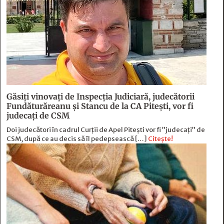
Găsiți vinovați de Inspecția Judiciară, judecătorii
Fundăturăreanu și Stancu de la CA Pitești, vor fi
judecați de CSM
Doi judecători în cadrul Curții de Apel Pitești vor fi ”judecați” de
CSM, după ce au decis să îl pedepsească […]
Citește!