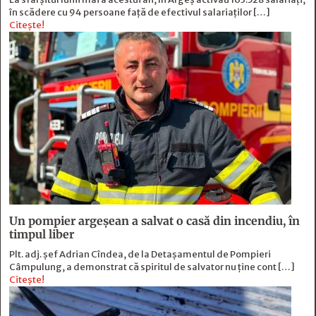
în scădere cu 94 persoane faţă de efectivul salariaţilor […]
Citește!
Un pompier argeșean a salvat o casă din incendiu, în
timpul liber
Plt. adj. șef Adrian Cîndea, de la Detașamentul de Pompieri
Câmpulung, a demonstrat că spiritul de salvator nu ține cont […]
Citește!