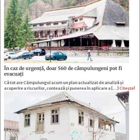
În caz de urgență, doar 560 de câmpulungeni pot fi
evacuați
Că tot are Câmpulungul acum un plan actualizat de analiză și
acoperire a riscurilor, contează și punerea în aplicare a […]
Citește!