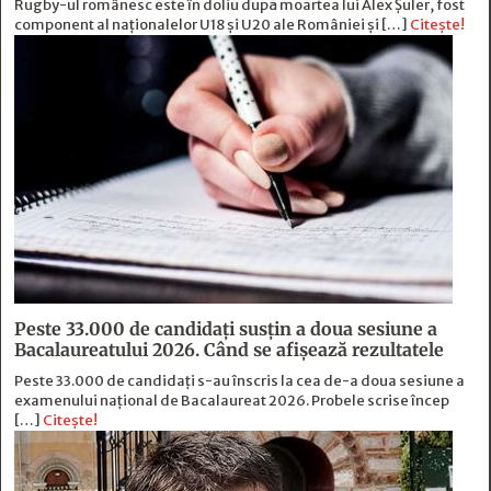
Rugby-ul românesc este în doliu după moartea lui Alex Șuler, fost
component al naționalelor U18 și U20 ale României și […]
Citește!
Peste 33.000 de candidați susțin a doua sesiune a
Bacalaureatului 2026. Când se afișează rezultatele
Peste 33.000 de candidați s-au înscris la cea de-a doua sesiune a
examenului național de Bacalaureat 2026. Probele scrise încep
[…]
Citește!