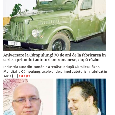
Aniversare la Câmpulung! 70 de ani de la fabricarea în
serie a primului autoturism românesc, după război
Industria auto din România a renăscut după Al Doilea Război
Mondial la Câmpulung, acolo unde primul autoturism fabricat în
serie […]
Citește!