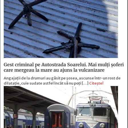
Gest criminal pe Autostrada Soarelui. Mai mulți șoferi
care mergeau la mare au ajuns la vulcanizare
Angajaţii de la drumuri au găsit pe şosea, ascunse într-un rost de
dilataţie, cuie sudate astfel încât să nu poţi […]
Citește!