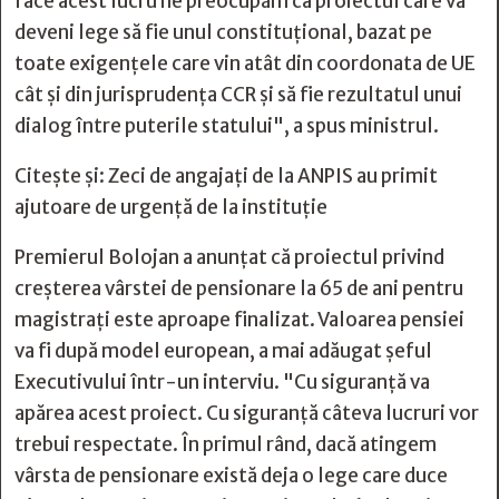
face acest lucru ne preocupăm ca proiectul care va
deveni lege să fie unul constituţional, bazat pe
toate exigenţele care vin atât din coordonata de UE
cât şi din jurisprudenţa CCR şi să fie rezultatul unui
dialog între puterile statului", a spus ministrul.
Citește și:
Zeci de angajați de la ANPIS au primit
ajutoare de urgență de la instituție
Premierul Bolojan a anunţat că proiectul privind
creşterea vârstei de pensionare la 65 de ani pentru
magistraţi este aproape finalizat. Valoarea pensiei
va fi după model european, a mai adăugat şeful
Executivului într-un interviu. "Cu siguranţă va
apărea acest proiect. Cu siguranţă câteva lucruri vor
trebui respectate. În primul rând, dacă atingem
vârsta de pensionare există deja o lege care duce