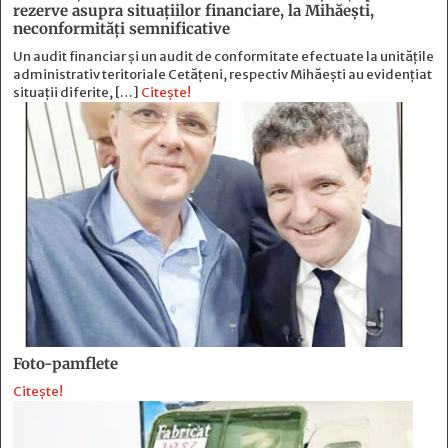
rezerve asupra situaţiilor financiare, la Mihăeşti,
neconformităţi semnificative
Un audit financiar și un audit de conformitate efectuate la unitățile
administrativ teritoriale Cetățeni, respectiv Mihăești au evidențiat
situații diferite, […]
Citește!
Foto-pamflete
Citește!