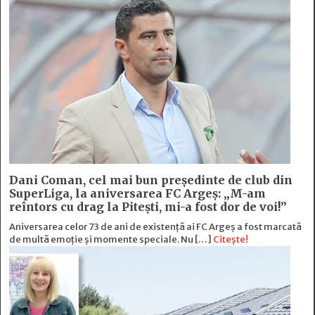
Dani Coman, cel mai bun preşedinte de club din
SuperLiga, la aniversarea FC Argeş: „M-am
reîntors cu drag la Piteşti, mi-a fost dor de voi!”
Aniversarea celor 73 de ani de existență ai FC Argeș a fost marcată
de multă emoție şi momente speciale. Nu […]
Citește!