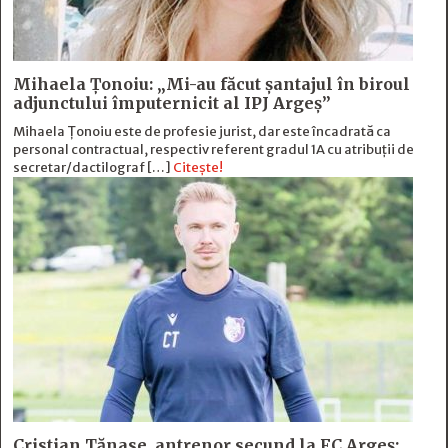
Mihaela Ţonoiu: „Mi-au făcut şantajul în biroul
adjunctului împuternicit al IPJ Argeş”
Mihaela Ţonoiu este de profesie jurist, dar este încadrată ca
personal contractual, respectiv referent gradul 1A cu atribuții de
secretar/dactilograf […]
Citește!
Cristian Tănase, antrenor secund la FC Argeş: