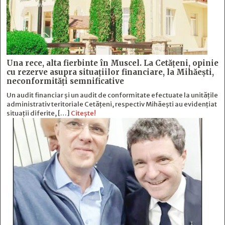
Una rece, alta fierbinte în Muscel. La Cetăţeni, opinie
cu rezerve asupra situaţiilor financiare, la Mihăeşti,
neconformităţi semnificative
Un audit financiar și un audit de conformitate efectuate la unitățile
administrativ teritoriale Cetățeni, respectiv Mihăești au evidențiat
situații diferite, […]
Citește!