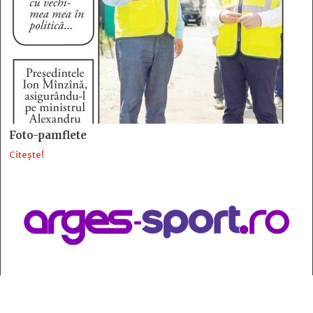
Foto-pamflete
Citește!
Contact
:
e-mail:
jurnaldearges@gmail.com