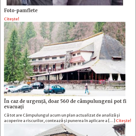
Foto-pamflete
Citește!
În caz de urgență, doar 560 de câmpulungeni pot fi
evacuați
Că tot are Câmpulungul acum un plan actualizat de analiză și
acoperire a riscurilor, contează și punerea în aplicare a […]
Citește!