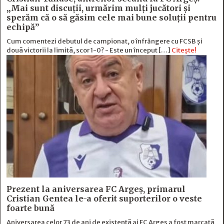
„Mai sunt discuţii, urmărim mulţi jucători şi
sperăm că o să găsim cele mai bune soluţii pentru
echipă”
Cum comentezi debutul de campionat, o înfrângere cu FCSB și
două victorii la limită, scor 1-0? - Este un început […]
Citește!
Prezent la aniversarea FC Argeș, primarul
Cristian Gentea le-a oferit suporterilor o veste
foarte bună
Aniversarea celor 73 de ani de existență ai FC Argeș a fost marcată