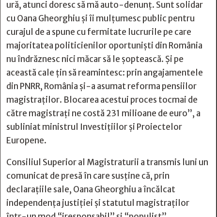
ură, atunci doresc să mă auto-denunţ. Sunt solidar
cu Oana Gheorghiu şi îi mulţumesc public pentru
curajul de a spune cu fermitate lucrurile pe care
majoritatea politicienilor oportunişti din România
nu îndrăznesc nici măcar să le şoptească. Şi pe
această cale ţin să reamintesc: prin angajamentele
din PNRR, România şi-a asumat reforma pensiilor
magistraţilor. Blocarea acestui proces tocmai de
către magistraţi ne costă 231 milioane de euro”, a
subliniat ministrul Investiţiilor şi Proiectelor
Europene.
Consiliul Superior al Magistraturii a transmis luni un
comunicat de presă în care susţine că, prin
declaraţiile sale, Oana Gheorghiu a încălcat
independenţa justiţiei şi statutul magistraţilor
într-un mod “iresponsabil” şi “populist”.