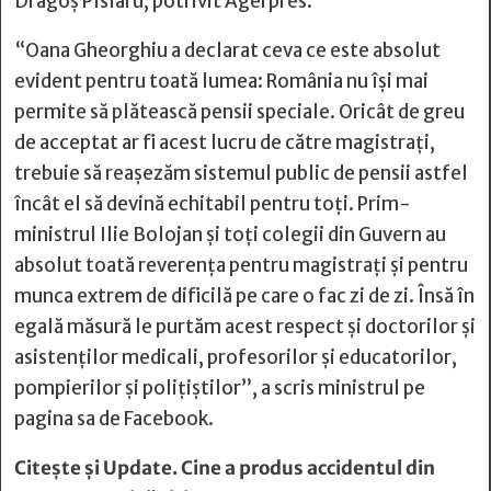
Dragoş Pîslaru, potrivit Agerpres.
“Oana Gheorghiu a declarat ceva ce este absolut
evident pentru toată lumea: România nu îşi mai
permite să plătească pensii speciale. Oricât de greu
de acceptat ar fi acest lucru de către magistraţi,
trebuie să reaşezăm sistemul public de pensii astfel
încât el să devină echitabil pentru toţi. Prim-
ministrul Ilie Bolojan şi toţi colegii din Guvern au
absolut toată reverenţa pentru magistraţi şi pentru
munca extrem de dificilă pe care o fac zi de zi. Însă în
egală măsură le purtăm acest respect şi doctorilor şi
asistenţilor medicali, profesorilor şi educatorilor,
pompierilor şi poliţiştilor”, a scris ministrul pe
pagina sa de Facebook.
Citește și
Update. Cine a produs accidentul din