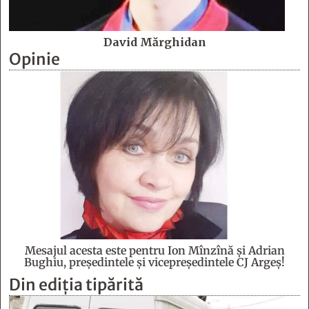
David Mărghidan
Opinie
Mesajul acesta este pentru Ion Mînzînă şi Adrian
Bughiu, preşedintele şi vicepreşedintele CJ Argeş!
Din ediția tipărită