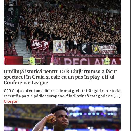
Umilință istorică pentru CFR Cluj! Tromso a făcut
spectacol în Gruia și este cu un pas în play-off-ul
Conference League
CFR Cluj a suferit una dintre cele mai grele înfrângeri din istoria
recentă a participărilor europene, fiind învinsă categoric de […]
Citește!