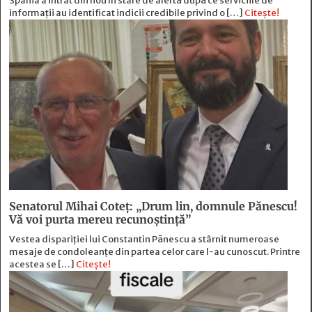
Spania a intrat din nou în stare de alertă după ce serviciile de
informații au identificat indicii credibile privind o […]
Citește!
Senatorul Mihai Coteț: „Drum lin, domnule Pănescu!
Vă voi purta mereu recunoștință”
Vestea dispariției lui Constantin Pănescu a stârnit numeroase
mesaje de condoleanțe din partea celor care l-au cunoscut. Printre
acestea se […]
Citește!