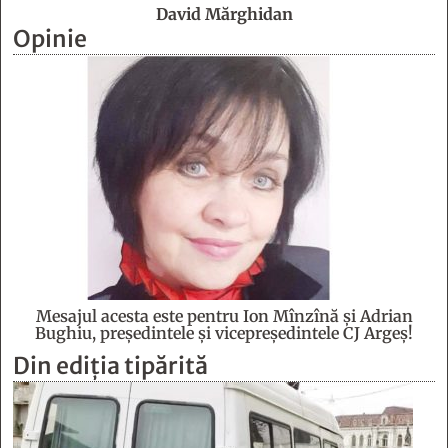
David Mărghidan
Opinie
Mesajul acesta este pentru Ion Mînzînă şi Adrian
Bughiu, preşedintele şi vicepreşedintele CJ Argeş!
Din ediția tipărită