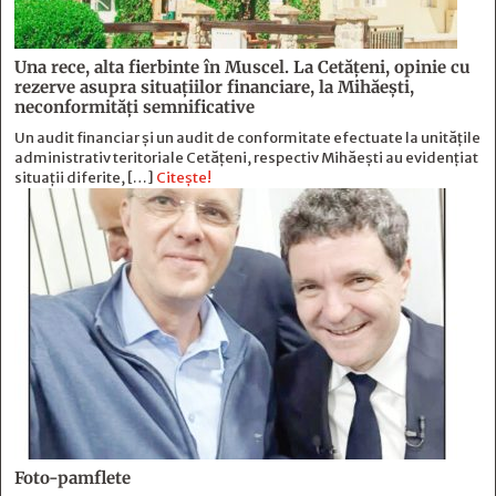
Una rece, alta fierbinte în Muscel. La Cetăţeni, opinie cu
rezerve asupra situaţiilor financiare, la Mihăeşti,
neconformităţi semnificative
Un audit financiar și un audit de conformitate efectuate la unitățile
administrativ teritoriale Cetățeni, respectiv Mihăești au evidențiat
situații diferite, […]
Citește!
Foto-pamflete