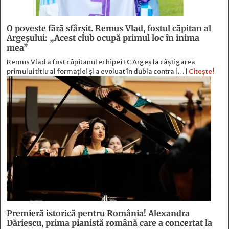
O poveste fără sfârşit. Remus Vlad, fostul căpitan al
Argeşului: „Acest club ocupă primul loc în inima
mea”
Remus Vlad a fost căpitanul echipei FC Argeș la câștigarea
primului titlu al formației și a evoluat în dubla contra […]
Citește!
Premieră istorică pentru România! Alexandra
Dăriescu, prima pianistă română care a concertat la