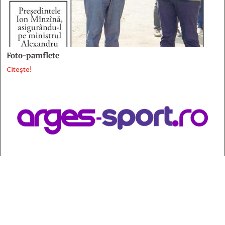
Foto-pamflete
Citește!
Contact
:
e-mail:
jurnaldearges@gmail.com
Tel: 0248.221.774; 0770.582.356
Contabilitate: 0248.223.271
Whatsapp: 0770.582.356