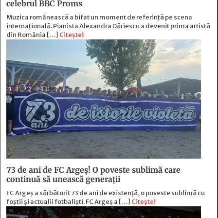
celebrul BBC Proms
Muzica românească a bifat un moment de referință pe scena
internațională. Pianista Alexandra Dăriescu a devenit prima artistă
din România […]
Citește!
73 de ani de FC Argeş! O poveste sublimă care
continuă să unească generaţii
FC Argeș a sărbătorit 73 de ani de existență, o poveste sublimă cu
foștii și actualii fotbaliști. FC Argeș a […]
Citește!