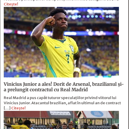
Citește!
Vinicius Junior a ales! Dorit de Arsenal, brazilianul și-
a prelungit contractul cu Real Madrid
Real Madrid a pus capăt tuturor speculațiilor privind viitorul lui
Vinicius Junior. Atacantul brazilian, aflat în ultimul an de contract
[…]
Citește!