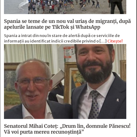
Spania se teme de un nou val uriaș de migranți, după
apelurile lansate pe TikTok și WhatsApp
Spania a intrat din nou în stare de alertă după ce serviciile de
informații au identificat indicii credibile privind o […]
Citește!
Senatorul Mihai Coteț: „Drum lin, domnule Pănescu!
Vă voi purta mereu recunoștință”