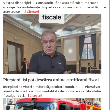
Vestea dispariției lui Constantin Pănescu a stârnit numeroase
mesaje de condoleanțe din partea celor care l-au cunoscut. Printre
acestea se […]
Citește!
Piteștenii își pot descărca online certificatul fiscal
Începând de vineri dimineață, locuitorii municipiului Pitești vor
avea la dispoziție o nouă modalitate de obținere a certificatului
fiscal, direct […]
Citește!