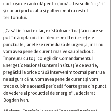
cod roşu de caniculă pentru jumătatea sudică a ţării
şi coduri portocaliu şi galben pentru restul
teritoriului.
„Ca să fie foarte clar, există doar situaţia în care se
pot întâmpla mici incidente pe diferite reţele
punctuale, iar ele se remediază de urgenţă, însă nu
vom avea pene de curent masive sau blackout.
Împreună cu toţi colegii din Comandamentul
Energetic Naţional suntem în situaţie de avarie,
pregătiţi la orice oră să intervenim tocmai pentru a
ne asigura că nu vom avea pene de curent şi vom
trece cu bine această perioadă foarte grea din punct
de vedere al producţiei de energie”, a declarat
Bogdan Ivan.