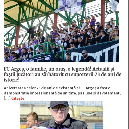
FC Argeş, o familie, un oraș, o legendă! Actualii şi
foştii jucători au sărbătorit cu suporterii 73 de ani de
istorie!
Aniversarea celor 73 de ani de existență ai FC Argeș a fost o
demonstrație impresionantă de unitate, pasiune și devotament,
[…]
Citește!