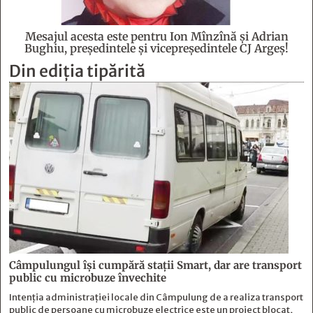
Mesajul acesta este pentru Ion Mînzînă şi Adrian
Bughiu, preşedintele şi vicepreşedintele CJ Argeş!
Din ediția tipărită
Câmpulungul îşi cumpără staţii Smart, dar are transport
public cu microbuze învechite
Intenția administrației locale din Câmpulung de a realiza transport
public de persoane cu microbuze electrice este un proiect blocat,