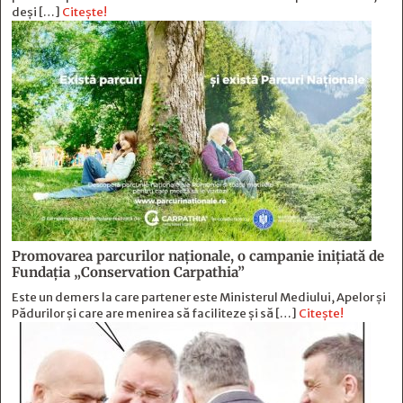
deși […]
Citește!
Promovarea parcurilor naționale, o campanie inițiată de
Fundația „Conservation Carpathia”
Este un demers la care partener este Ministerul Mediului, Apelor și
Pădurilor și care are menirea să faciliteze și să […]
Citește!