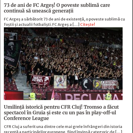
73 de ani de FC Argeş! O poveste sublimă care
continuă să unească generaţii
FC Argeș a sărbătorit 73 de ani de existență, o poveste sublimă cu
foștii și actualii fotbaliști. FC Argeș a […]
Citește!
Umilință istorică pentru CFR Cluj! Tromso a făcut
spectacol în Gruia și este cu un pas în play-off-ul
Conference League
CFR Cluj a suferit una dintre cele mai grele înfrângeri din istoria
recentă a participărilor europene, fiind învinsă categoric de […]