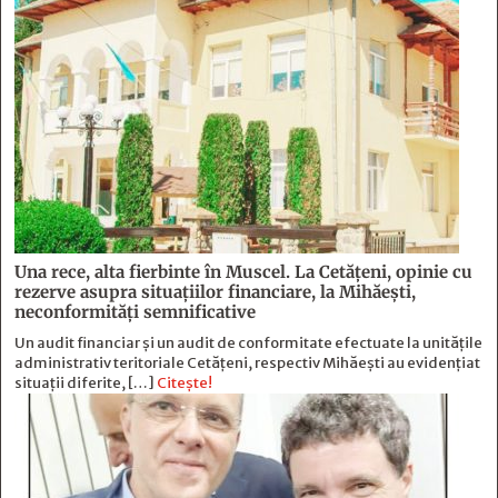
Una rece, alta fierbinte în Muscel. La Cetăţeni, opinie cu
rezerve asupra situaţiilor financiare, la Mihăeşti,
neconformităţi semnificative
Un audit financiar și un audit de conformitate efectuate la unitățile
administrativ teritoriale Cetățeni, respectiv Mihăești au evidențiat
situații diferite, […]
Citește!