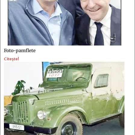
Foto-pamflete
Citește!