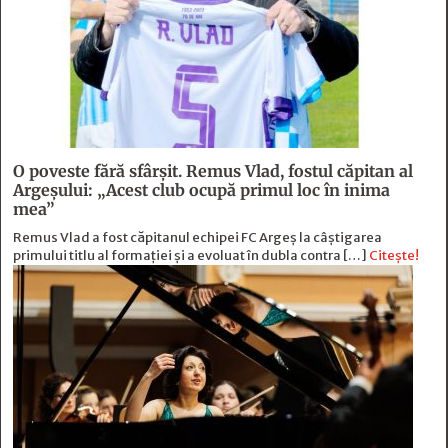
O poveste fără sfârşit. Remus Vlad, fostul căpitan al
Argeşului: „Acest club ocupă primul loc în inima
mea”
Remus Vlad a fost căpitanul echipei FC Argeș la câștigarea
primului titlu al formației și a evoluat în dubla contra […]
Citește!