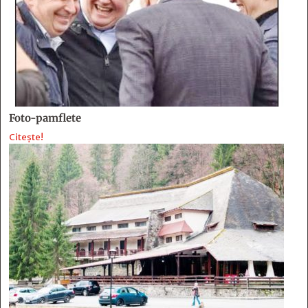
Foto-pamflete
Citește!