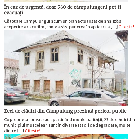
În caz de urgență, doar 560 de câmpulungeni pot fi
evacuați
Că tot are Câmpulungul acum un plan actualizat de analiză și
acoperire a riscurilor, contează și punerea în aplicare a […]
Citește!
Zeci de clădiri din Câmpulung prezintă pericol public
Cu proprietar privat sau aparținând municipalității, 23 de clădiri din
municipiul muscelean sunt în diverse stadii de degradare, multe
dintre […]
Citește!